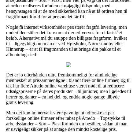
arbejdsstander – Sort – Plast, men vær på vagt da det forudsætter
at orden realiseres forinden et nøjagtigt tidspunkt, med
hensynstagen til at de med sikkerhed kan nå at få ordren hen til
fragtfirmaet forud for at personalet får fri.
Nogle få internet virksomheder præsterer fragtfri levering, men
undertiden stiller det krav om at der erhverves for et fastslået
beløb. Alternativt må du snuppe den billigste fragtform, hvilket
tit – ligegyldigt om man er ved Hørsholm, Nørresundby eller
Hinnerup – er at få fragtmanden til at bringe din pakke til et
afhentningssted.
Det er jo efterhånden ultra fremkommeligt for almindelige
mennesker at prissammenligne i blandt flere online firmaer, og til
tak har flere Atredo online varehuse været nødt til at reducere
udsalgspriserne på deres produkter – til juniorer, men ligeledes til
herrer og damer – en hel del, og endda nogle gange tilbyde
gratis levering.
Men det kan immervæk være gavnligt at udforske et par
forskellige online firmaer efter rabat på Atredo – Topstykke til
arbejdsstander – Sort – Plast forinden du bestiller, sådan at man
er usvigeligt sikker på at antage den mindst kostelige pris.