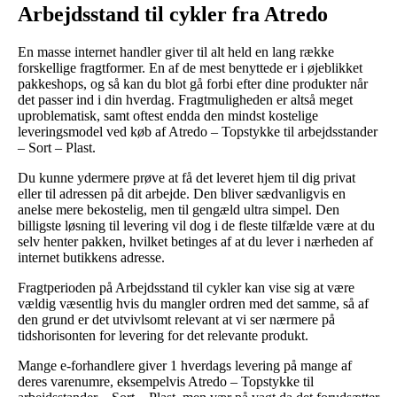
Arbejdsstand til cykler fra Atredo
En masse internet handler giver til alt held en lang række
forskellige fragtformer. En af de mest benyttede er i øjeblikket
pakkeshops, og så kan du blot gå forbi efter dine produkter når
det passer ind i din hverdag. Fragtmuligheden er altså meget
uproblematisk, samt oftest endda den mindst kostelige
leveringsmodel ved køb af Atredo – Topstykke til arbejdsstander
– Sort – Plast.
Du kunne ydermere prøve at få det leveret hjem til dig privat
eller til adressen på dit arbejde. Den bliver sædvanligvis en
anelse mere bekostelig, men til gengæld ultra simpel. Den
billigste løsning til levering vil dog i de fleste tilfælde være at du
selv henter pakken, hvilket betinges af at du lever i nærheden af
internet butikkens adresse.
Fragtperioden på Arbejdsstand til cykler kan vise sig at være
vældig væsentlig hvis du mangler ordren med det samme, så af
den grund er det utvivlsomt relevant at vi ser nærmere på
tidshorisonten for levering for det relevante produkt.
Mange e-forhandlere giver 1 hverdags levering på mange af
deres varenumre, eksempelvis Atredo – Topstykke til