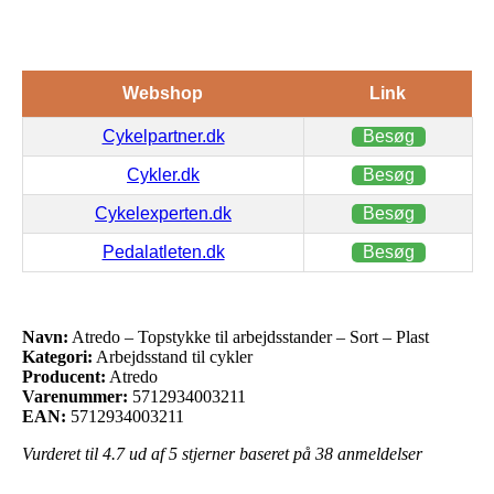
Webshop
Link
Cykelpartner.dk
Besøg
Cykler.dk
Besøg
Cykelexperten.dk
Besøg
Pedalatleten.dk
Besøg
Navn:
Atredo – Topstykke til arbejdsstander – Sort – Plast
Kategori:
Arbejdsstand til cykler
Producent:
Atredo
Varenummer:
5712934003211
EAN:
5712934003211
Vurderet til
4.7
ud af 5 stjerner baseret på
38
anmeldelser