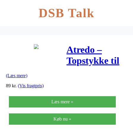
DSB Talk
Atredo –
Topstykke til
arbejdsstander
(Læs mere)
– Sort – Plast
89
kr.
(Vis fragtpris)
Læs mere »
Køb nu »