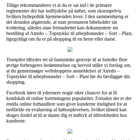
Tillige rekommanderer vi at du er sat ind i de primære
reglementer der har indflydelse på købet, som eksempelvis
hvilken byttepolitik hjemmesiden lover. I den sammenhæng er
det desuden afgørende, at man permanent bibeholder sin
kvittering, således man fremadrettet kan dokumentere sin
bestilling af Atredo – Topstykke til arbejdsstander – Sort – Plast,
ligegyldigt om du er på shopping til en herre eller dame.
Trustpilot tilbyder ret så fantastiske genveje til at fortolke flere
øvrige forbrugeres bedømmelser og herved stiller vi forslag om,
at du gennemsøger webshoppens anmeldelser af Atredo –
Topstykke til arbejdsstander – Sort – Plast før du færdiggør din
shopping.
Facebook fører til ydermere nogle sikre chancer for at få
kendskab til online forretningens popularitet. Foruden det er der
endda online forhandlere som giver kunderne mulighed for at
nedfælde en evaluering af købsoplevelsen, hvilket tilmed kan
drages fordel af til at danne dig et indtryk af tilfredsheden hos
kunderne.