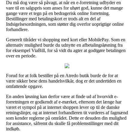
Du må dog være så påvagt, at når en e-forretning udbyder en
vare til en salgspris som anses for uhørt god, kunne det mange
gange være et tegn på en bedragerisk online forretning.
Bestillinger med betalingskort er trods alt en del af
Indsigelsesordningen, som støtter dig overfor uoprigtige online
forhandlere.
Generelt tilråder vi shopping med kort eller MobilePay. Som en
alternativ mulighed burde du udnytte en afbetalingsløsning fra
for eksempel ViaBill, for så vidt du agter at godtgøre betalingen
over en periode.
Forud for at folk bestiller på en Atredo butik burde de for at
være sikker bese dens handelsvilkår, dog er det undertiden en
omfattende opgave.
En anden løsning kan derfor være at finde ud af hvorvidt e-
forretningen er godkendt af e-mærket, eftersom det længe har
været et sympol på at internet shoppen lever op til de danske
retningslinjer, og at internet forhandleren tit vurderes af fagmænd
som kender reglerne på området. Dette er desuden din mulighed
for assistance, såfremt du skulle få problemstillinger med dit
indkøb.