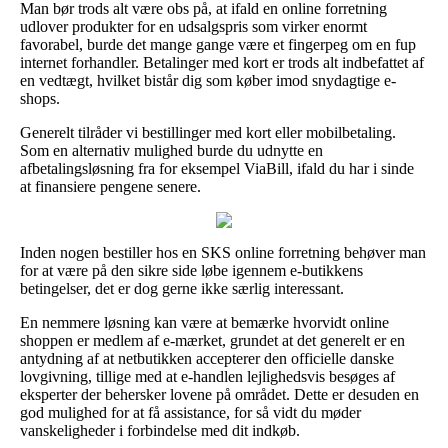
Man bør trods alt være obs på, at ifald en online forretning
udlover produkter for en udsalgspris som virker enormt
favorabel, burde det mange gange være et fingerpeg om en fup
internet forhandler. Betalinger med kort er trods alt indbefattet af
en vedtægt, hvilket bistår dig som køber imod snydagtige e-
shops.
Generelt tilråder vi bestillinger med kort eller mobilbetaling.
Som en alternativ mulighed burde du udnytte en
afbetalingsløsning fra for eksempel ViaBill, ifald du har i sinde
at finansiere pengene senere.
Inden nogen bestiller hos en SKS online forretning behøver man
for at være på den sikre side løbe igennem e-butikkens
betingelser, det er dog gerne ikke særlig interessant.
En nemmere løsning kan være at bemærke hvorvidt online
shoppen er medlem af e-mærket, grundet at det generelt er en
antydning af at netbutikken accepterer den officielle danske
lovgivning, tillige med at e-handlen lejlighedsvis besøges af
eksperter der behersker lovene på området. Dette er desuden en
god mulighed for at få assistance, for så vidt du møder
vanskeligheder i forbindelse med dit indkøb.