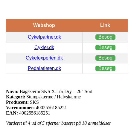
Webshop
Link
Cykelpartner.dk
Besøg
Cykler.dk
Besøg
Cykelexperten.dk
Besøg
Pedalatleten.dk
Besøg
Navn:
Bagskærm SKS X-Tra-Dry – 26" Sort
Kategori:
Stumpskærme / Halvskærme
Producent:
SKS
Varenummer:
4002556185251
EAN:
4002556185251
Vurderet til
4
ud af 5 stjerner baseret på
18
anmeldelser