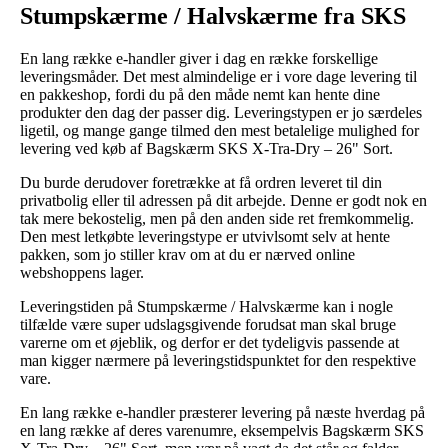
Stumpskærme / Halvskærme fra SKS
En lang række e-handler giver i dag en række forskellige
leveringsmåder. Det mest almindelige er i vore dage levering til
en pakkeshop, fordi du på den måde nemt kan hente dine
produkter den dag der passer dig. Leveringstypen er jo særdeles
ligetil, og mange gange tilmed den mest betalelige mulighed for
levering ved køb af Bagskærm SKS X-Tra-Dry – 26" Sort.
Du burde derudover foretrække at få ordren leveret til din
privatbolig eller til adressen på dit arbejde. Denne er godt nok en
tak mere bekostelig, men på den anden side ret fremkommelig.
Den mest letkøbte leveringstype er utvivlsomt selv at hente
pakken, som jo stiller krav om at du er nærved online
webshoppens lager.
Leveringstiden på Stumpskærme / Halvskærme kan i nogle
tilfælde være super udslagsgivende forudsat man skal bruge
varerne om et øjeblik, og derfor er det tydeligvis passende at
man kigger nærmere på leveringstidspunktet for den respektive
vare.
En lang række e-handler præsterer levering på næste hverdag på
en lang række af deres varenumre, eksempelvis Bagskærm SKS