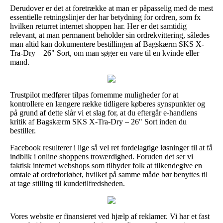
Derudover er det at foretrække at man er påpasselig med de mest
essentielle retningslinjer der har betydning for ordren, som fx
hvilken returret internet shoppen har. Her er det samtidig
relevant, at man permanent beholder sin ordrekvittering, således
man altid kan dokumentere bestillingen af Bagskærm SKS X-
Tra-Dry – 26" Sort, om man søger en vare til en kvinde eller
mand.
Trustpilot medfører tilpas fornemme muligheder for at
kontrollere en længere række tidligere køberes synspunkter og
på grund af dette slår vi et slag for, at du eftergår e-handlens
kritik af Bagskærm SKS X-Tra-Dry – 26" Sort inden du
bestiller.
Facebook resulterer i lige så vel ret fordelagtige løsninger til at få
indblik i online shoppens troværdighed. Foruden det ser vi
faktisk internet webshops som tilbyder folk at tilkendegive en
omtale af ordreforløbet, hvilket på samme måde bør benyttes til
at tage stilling til kundetilfredsheden.
Vores website er finansieret ved hjælp af reklamer. Vi har et fast