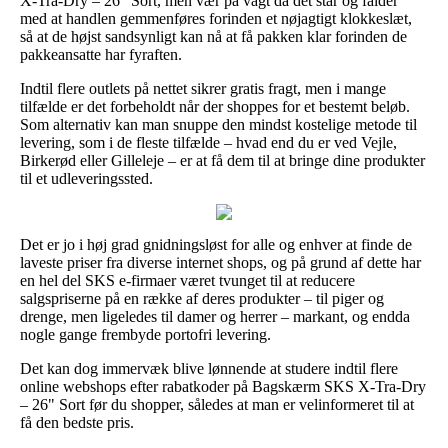
X-Tra-Dry – 26" Sort, men vær på vagt da det står og falder
med at handlen gemmenføres forinden et nøjagtigt klokkeslæt,
så at de højst sandsynligt kan nå at få pakken klar forinden de
pakkeansatte har fyraften.
Indtil flere outlets på nettet sikrer gratis fragt, men i mange
tilfælde er det forbeholdt når der shoppes for et bestemt beløb.
Som alternativ kan man snuppe den mindst kostelige metode til
levering, som i de fleste tilfælde – hvad end du er ved Vejle,
Birkerød eller Gilleleje – er at få dem til at bringe dine produkter
til et udleveringssted.
Det er jo i høj grad gnidningsløst for alle og enhver at finde de
laveste priser fra diverse internet shops, og på grund af dette har
en hel del SKS e-firmaer været tvunget til at reducere
salgspriserne på en række af deres produkter – til piger og
drenge, men ligeledes til damer og herrer – markant, og endda
nogle gange frembyde portofri levering.
Det kan dog immervæk blive lønnende at studere indtil flere
online webshops efter rabatkoder på Bagskærm SKS X-Tra-Dry
– 26" Sort før du shopper, således at man er velinformeret til at
få den bedste pris.