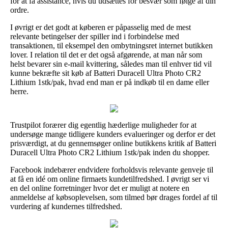
for at få assistance, hvis du udsættes for besvær som følge af din
ordre.
I øvrigt er det godt at køberen er påpasselig med de mest
relevante betingelser der spiller ind i forbindelse med
transaktionen, til eksempel den ombytningsret internet butikken
lover. I relation til det er det også afgørende, at man når som
helst bevarer sin e-mail kvittering, således man til enhver tid vil
kunne bekræfte sit køb af Batteri Duracell Ultra Photo CR2
Lithium 1stk/pak, hvad end man er på indkøb til en dame eller
herre.
Trustpilot forærer dig egentlig hæderlige muligheder for at
undersøge mange tidligere kunders evalueringer og derfor er det
prisværdigt, at du gennemsøger online butikkens kritik af Batteri
Duracell Ultra Photo CR2 Lithium 1stk/pak inden du shopper.
Facebook indebærer endvidere forholdsvis relevante genveje til
at få en idé om online firmaets kundetilfredshed. I øvrigt ser vi
en del online forretninger hvor det er muligt at notere en
anmeldelse af købsoplevelsen, som tilmed bør drages fordel af til
vurdering af kundernes tilfredshed.