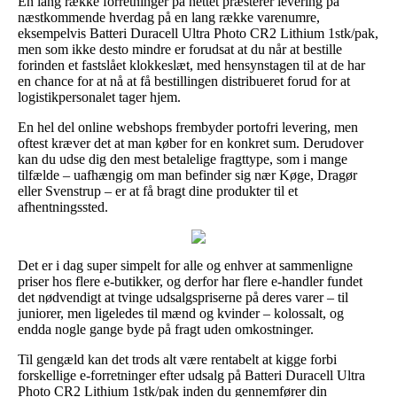
En lang række forretninger på nettet præsterer levering på
næstkommende hverdag på en lang række varenumre,
eksempelvis Batteri Duracell Ultra Photo CR2 Lithium 1stk/pak,
men som ikke desto mindre er forudsat at du når at bestille
forinden et fastslået klokkeslæt, med hensynstagen til at de har
en chance for at nå at få bestillingen distribueret forud for at
logistikpersonalet tager hjem.
En hel del online webshops frembyder portofri levering, men
oftest kræver det at man køber for en konkret sum. Derudover
kan du udse dig den mest betalelige fragttype, som i mange
tilfælde – uafhængig om man befinder sig nær Køge, Dragør
eller Svenstrup – er at få bragt dine produkter til et
afhentningssted.
Det er i dag super simpelt for alle og enhver at sammenligne
priser hos flere e-butikker, og derfor har flere e-handler fundet
det nødvendigt at tvinge udsalgspriserne på deres varer – til
juniorer, men ligeledes til mænd og kvinder – kolossalt, og
endda nogle gange byde på fragt uden omkostninger.
Til gengæld kan det trods alt være rentabelt at kigge forbi
forskellige e-forretninger efter udsalg på Batteri Duracell Ultra
Photo CR2 Lithium 1stk/pak inden du gennemfører din