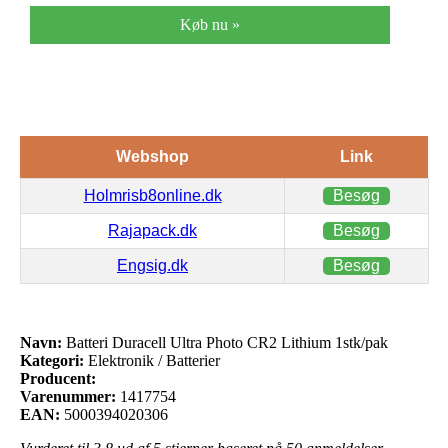
Køb nu »
Webshop
Link
Holmrisb8online.dk
Besøg
Rajapack.dk
Besøg
Engsig.dk
Besøg
Navn:
Batteri Duracell Ultra Photo CR2 Lithium 1stk/pak
Kategori:
Elektronik / Batterier
Producent:
Varenummer:
1417754
EAN:
5000394020306