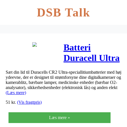
DSB Talk
Batteri
Duracell Ultra
Photo CR2
Sæt din lid til Duracells CR2 Ultra-speciallitiumbatterier med høj
Lithium
ydeevne, der er designet til strømforsyne dine digitalkameraer og
kamerablitz, bærbare lamper, medicinske enheder (bærbar O2-
1stk/pak
analysator), sikkerhedsenheder (elektronisk lås) og anden elekt
(Læs mere)
51
kr.
(Vis fragtpris)
Læs mere »