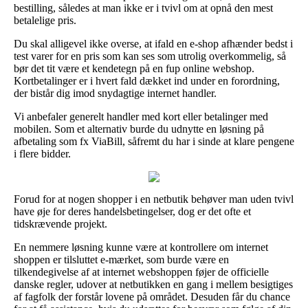
bestilling, således at man ikke er i tvivl om at opnå den mest
betalelige pris.
Du skal alligevel ikke overse, at ifald en e-shop afhænder bedst i
test varer for en pris som kan ses som utrolig overkommelig, så
bør det tit være et kendetegn på en fup online webshop.
Kortbetalinger er i hvert fald dækket ind under en forordning,
der bistår dig imod snydagtige internet handler.
Vi anbefaler generelt handler med kort eller betalinger med
mobilen. Som et alternativ burde du udnytte en løsning på
afbetaling som fx ViaBill, såfremt du har i sinde at klare pengene
i flere bidder.
Forud for at nogen shopper i en netbutik behøver man uden tvivl
have øje for deres handelsbetingelser, dog er det ofte et
tidskrævende projekt.
En nemmere løsning kunne være at kontrollere om internet
shoppen er tilsluttet e-mærket, som burde være en
tilkendegivelse af at internet webshoppen føjer de officielle
danske regler, udover at netbutikken en gang i mellem besigtiges
af fagfolk der forstår lovene på området. Desuden får du chance