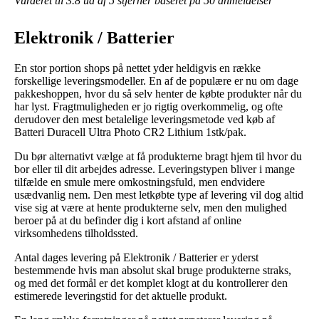
Vurderet til
3.8
ud af 5 stjerner baseret på
50
anmeldelser
Elektronik / Batterier
En stor portion shops på nettet yder heldigvis en række
forskellige leveringsmodeller. En af de populære er nu om dage
pakkeshoppen, hvor du så selv henter de købte produkter når du
har lyst. Fragtmuligheden er jo rigtig overkommelig, og ofte
derudover den mest betalelige leveringsmetode ved køb af
Batteri Duracell Ultra Photo CR2 Lithium 1stk/pak.
Du bør alternativt vælge at få produkterne bragt hjem til hvor du
bor eller til dit arbejdes adresse. Leveringstypen bliver i mange
tilfælde en smule mere omkostningsfuld, men endvidere
usædvanlig nem. Den mest letkøbte type af levering vil dog altid
vise sig at være at hente produkterne selv, men den mulighed
beroer på at du befinder dig i kort afstand af online
virksomhedens tilholdssted.
Antal dages levering på Elektronik / Batterier er yderst
bestemmende hvis man absolut skal bruge produkterne straks,
og med det formål er det komplet klogt at du kontrollerer den
estimerede leveringstid for det aktuelle produkt.