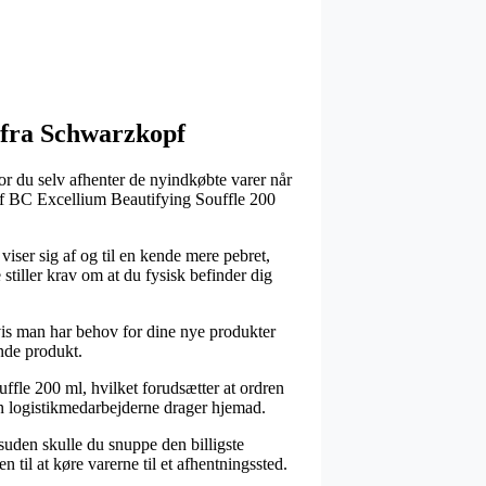
s fra Schwarzkopf
hvor du selv afhenter de nyindkøbte varer når
 af BC Excellium Beautifying Souffle 200
n viser sig af og til en kende mere pebret,
tiller krav om at du fysisk befinder dig
hvis man har behov for dine nye produkter
nde produkt.
ffle 200 ml, hvilket forudsætter at ordren
en logistikmedarbejderne drager hjemad.
esuden skulle du snuppe den billigste
til at køre varerne til et afhentningssted.