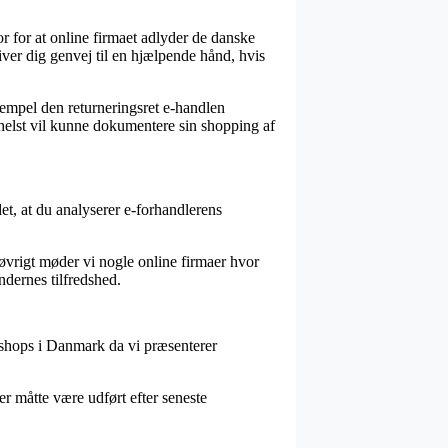
r for at online firmaet adlyder de danske
iver dig genvej til en hjælpende hånd, hvis
sempel den returneringsret e-handlen
m helst vil kunne dokumentere sin shopping af
et, at du analyserer e-forhandlerens
I øvrigt møder vi nogle online firmaer hvor
ndernes tilfredshed.
t shops i Danmark da vi præsenterer
er måtte være udført efter seneste