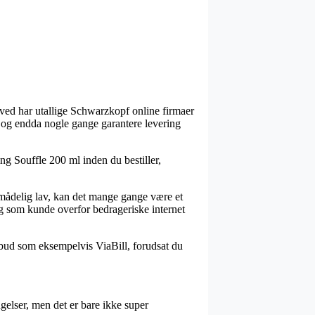
erved har utallige Schwarzkopf online firmaer
t, og endda nogle gange garantere levering
ing Souffle 200 ml inden du bestiller,
umådelig lav, kan det mange gange være et
dig som kunde overfor bedrageriske internet
lbud som eksempelvis ViaBill, forudsat du
elser, men det er bare ikke super