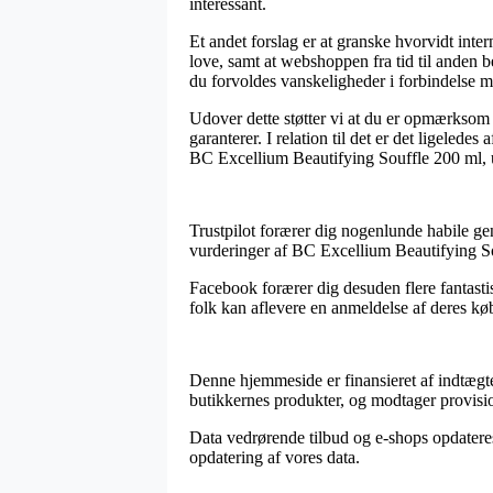
interessant.
Et andet forslag er at granske hvorvidt inte
love, samt at webshoppen fra tid til anden b
du forvoldes vanskeligheder i forbindelse me
Udover dette støtter vi at du er opmærksom 
garanterer. I relation til det er det ligeled
BC Excellium Beautifying Souffle 200 ml, u
Trustpilot forærer dig nogenlunde habile gen
vurderinger af BC Excellium Beautifying So
Facebook forærer dig desuden flere fantastis
folk kan aflevere en anmeldelse af deres køb
Denne hjemmeside er finansieret af indtægte
butikkernes produkter, og modtager provision
Data vedrørende tilbud og e-shops opdateres 
opdatering af vores data.