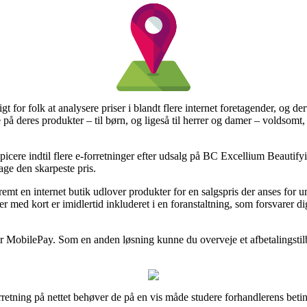
gt for folk at analysere priser i blandt flere internet foretagender, og d
ne på deres produkter – til børn, og ligeså til herrer og damer – voldsom
picere indtil flere e-forretninger efter udsalg på BC Excellium Beautify
age den skarpeste pris.
mt en internet butik udlover produkter for en salgspris der anses for 
r med kort er imidlertid inkluderet i en foranstaltning, som forsvarer 
ler MobilePay. Som en anden løsning kunne du overveje et afbetalingsti
tning på nettet behøver de på en vis måde studere forhandlerens beting