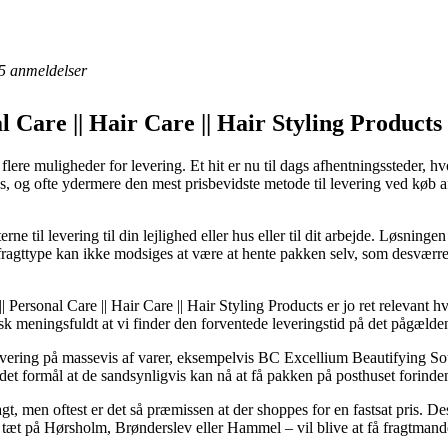
5
anmeldelser
l Care || Hair Care || Hair Styling Product
t flere muligheder for levering. Et hit er nu til dags afhentningssteder, 
løs, og ofte ydermere den mest prisbevidste metode til levering ved køb
rne til levering til din lejlighed eller hus eller til dit arbejde. Løsninge
fragttype kan ikke modsiges at være at hente pakken selv, som desværre s
Personal Care || Hair Care || Hair Styling Products er jo ret relevant 
sk meningsfuldt at vi finder den forventede leveringstid på det pågælde
evering på massevis af varer, eksempelvis BC Excellium Beautifying Sou
 det formål at de sandsynligvis kan nå at få pakken på posthuset forind
agt, men oftest er det så præmissen at der shoppes for en fastsat pris. D
tæt på Hørsholm, Brønderslev eller Hammel – vil blive at få fragtmanden 