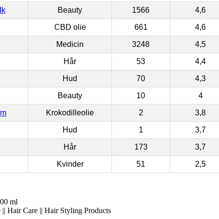
dk
Beauty
1566
4,6
CBD olie
661
4,6
Medicin
3248
4,5
Hår
53
4,4
Hud
70
4,3
Beauty
10
4
om
Krokodilleolie
2
3,8
Hud
1
3,7
Hår
173
3,7
Kvinder
51
2,5
200 ml
|| Hair Care || Hair Styling Products