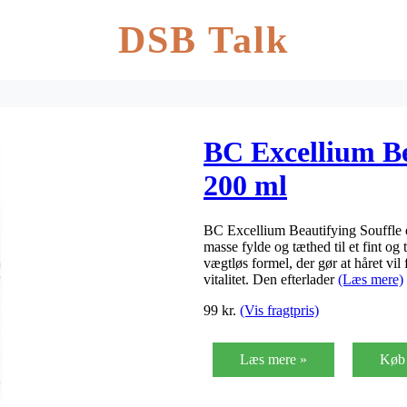
DSB Talk
BC Excellium Be
200 ml
BC Excellium Beautifying Souffle e
masse fylde og tæthed til et fint o
vægtløs formel, der gør at håret vil 
vitalitet. Den efterlader
(Læs mere)
99
kr.
(Vis fragtpris)
Læs mere »
Køb 