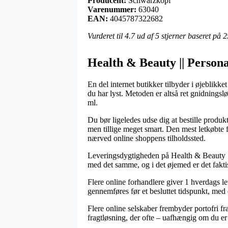
Producent:
Schwarzkopf
Varenummer:
63040
EAN:
4045787322682
Vurderet til
4.7
ud af 5 stjerner baseret på
2
Health & Beauty || Persona
En del internet butikker tilbyder i øjeblikke
du har lyst. Metoden er altså ret gnidnings
ml.
Du bør ligeledes udse dig at bestille produkte
men tillige meget smart. Den mest letkøbte 
nærved online shoppens tilholdssted.
Leveringsdygtigheden på Health & Beauty || 
med det samme, og i det øjemed er det fakti
Flere online forhandlere giver 1 hverdags l
gennemføres før et besluttet tidspunkt, med
Flere online selskaber frembyder portofri fr
fragtløsning, der ofte – uafhængig om du er 