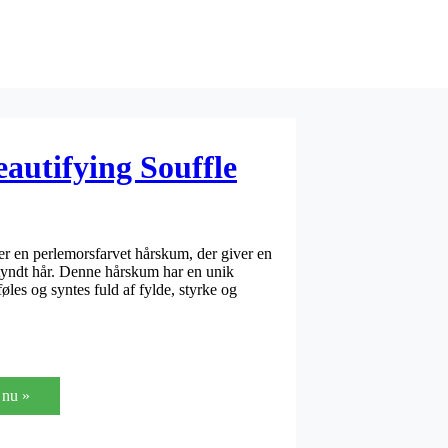
autifying Souffle
r en perlemorsfarvet hårskum, der giver en
g tyndt hår. Denne hårskum har en unik
føles og syntes fuld af fylde, styrke og
nu »