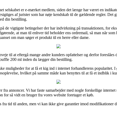
rnet selskabet er e-mærket medlem, siden det længe har været en indikato
esigtiges af jurister som har nøje kendskab til de gældende regler. Det g
d din bestilling.
på de vigtigste betingelser der har indvirkning på transaktionen, for ek
es afgørende, at man til enhver tid beholder ens ordremail, så man når so
anset om man søger et produkt til en herre eller dame.
veje til at eftergå mange andre kunders opfattelser og derfor foreslåes d
uffle 200 ml inden du lægger din bestilling.
ke muligheder for at få et kig ind i internet forhandlerens popularitet. 
soplevelse, hvilket på samme måde kan benyttes til at få et indblik i ku
r fra annoncer. Vi har faste samarbejder med nogle forskellige interne
 for så vidt en bruger fra vores website foretager et køb.
fra tid til anden, men vi kan ikke give garantier imod modifikationer d