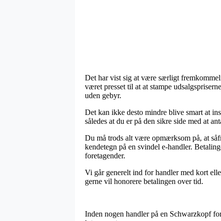
Det har vist sig at være særligt fremkommeli
været presset til at at stampe udsalgspriser
uden gebyr.
Det kan ikke desto mindre blive smart at ins
således at du er på den sikre side med at ant
Du må trods alt være opmærksom på, at såfre
kendetegn på en svindel e-handler. Betalinge
foretagender.
Vi går generelt ind for handler med kort el
gerne vil honorere betalingen over tid.
Inden nogen handler på en Schwarzkopf forre