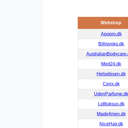
Webshop
Apopro.dk
Billigvoks.dk
AustralianBodycare
Med24.dk
Helsebixen.dk
Cerix.dk
UdenParfume.d
Lidtluksus.dk
Made4men.dk
NiceHair.dk