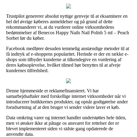
Trustpilot genererer absolut nyttige genveje til at eksaminere en
hel del øvrige køberes anmeldelser og på grund af dette
rekommanderer vi, at du vurderer online virksomhedens
bedømmelser af Benecos Happy Nails Nail Polish 5 ml – Peach
Sorbet før du køber.
Facebook medfører desuden temmelig anstændige metoder til at
få indtryk af e-shoppens popularitet. Herinde er der en række e-
shops som tilbyder kunderne at tilkendegive en vurdering af
deres købsoplevelse, hvilket tilmed bør benyttes til at afveje
kundernes tilfredshed.
Denne hjemmeside er reklamefinansieret. Vi har
samarbejdsaftaler med forskellige internet virksomheder når vi
introducerer butikkernes produkter, og opnår godtgørelse under
forudsætning af at den bruger vi sender videre laver et køb.
Data omkring varer og internet handler understøttes hele tiden,
men vi ønsker ikke at påtage os ansvaret for rettelser der er
blevet implementeret siden vi sidste gang opdaterede de
anvendte data.