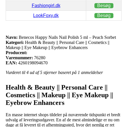
Fashiongirl.dk
Besøg
LookFoxy.dk
Besøg
Navn:
Benecos Happy Nails Nail Polish 5 ml – Peach Sorbet
Kategori:
Health & Beauty || Personal Care || Cosmetics ||
Makeup || Eye Makeup || Eyebrow Enhancers
Producent:
Varenummer:
76280
EAN:
4260198094670
Vurderet til
4
ud af 5 stjerner baseret på
1
anmeldelser
Health & Beauty || Personal Care ||
Cosmetics || Makeup || Eye Makeup ||
Eyebrow Enhancers
En masse internet shops tildeler på nuværende tidspunkt et bredt
udvalg af leveringsudgaver. En af de mest almindelige er nu om
dage at få leveret til et afhentningssted, hvor det nemlig er ret