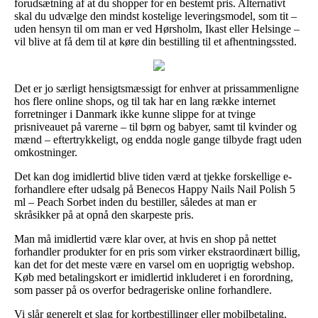
forudsætning af at du shopper for en bestemt pris. Alternativt
skal du udvælge den mindst kostelige leveringsmodel, som tit –
uden hensyn til om man er ved Hørsholm, Ikast eller Helsinge –
vil blive at få dem til at køre din bestilling til et afhentningssted.
Det er jo særligt hensigtsmæssigt for enhver at prissammenligne
hos flere online shops, og til tak har en lang række internet
forretninger i Danmark ikke kunne slippe for at tvinge
prisniveauet på varerne – til børn og babyer, samt til kvinder og
mænd – eftertrykkeligt, og endda nogle gange tilbyde fragt uden
omkostninger.
Det kan dog imidlertid blive tiden værd at tjekke forskellige e-
forhandlere efter udsalg på Benecos Happy Nails Nail Polish 5
ml – Peach Sorbet inden du bestiller, således at man er
skråsikker på at opnå den skarpeste pris.
Man må imidlertid være klar over, at hvis en shop på nettet
forhandler produkter for en pris som virker ekstraordinært billig,
kan det for det meste være en varsel om en uoprigtig webshop.
Køb med betalingskort er imidlertid inkluderet i en forordning,
som passer på os overfor bedrageriske online forhandlere.
Vi slår generelt et slag for kortbestillinger eller mobilbetaling.