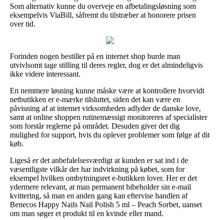
Som alternativ kunne du overveje en afbetalingsløsning som
eksempelvis ViaBill, såfremt du tilstræber at honorere prisen
over tid.
Forinden nogen bestiller på en internet shop burde man
utvivlsomt tage stilling til deres regler, dog er det almindeligvis
ikke videre interessant.
En nemmere løsning kunne måske være at kontrollere hvorvidt
netbutikken er e-mærke tilsluttet, siden det kan være en
påvisning af at internet virksomheden adlyder de danske love,
samt at online shoppen rutinemæssigt monitoreres af specialister
som forstår reglerne på området. Desuden giver det dig
mulighed for support, hvis du oplever problemer som følge af dit
køb.
Ligeså er det anbefalelsesværdigt at kunden er sat ind i de
væsentligste vilkår der har indvirkning på købet, som for
eksempel hvilken ombytningsret e-butikken lover. Her er det
ydermere relevant, at man permanent bibeholder sin e-mail
kvittering, så man en anden gang kan eftervise handlen af
Benecos Happy Nails Nail Polish 5 ml – Peach Sorbet, uanset
om man søger et produkt til en kvinde eller mand.