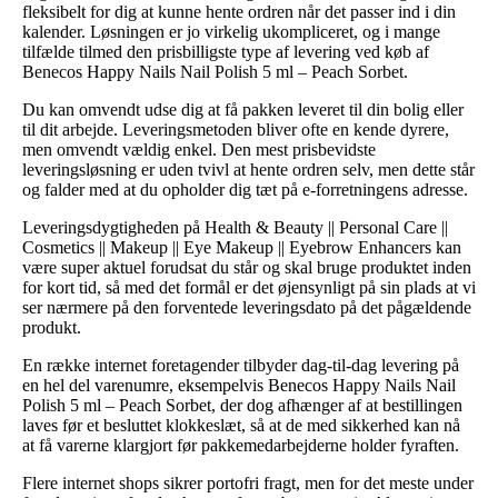
fleksibelt for dig at kunne hente ordren når det passer ind i din
kalender. Løsningen er jo virkelig ukompliceret, og i mange
tilfælde tilmed den prisbilligste type af levering ved køb af
Benecos Happy Nails Nail Polish 5 ml – Peach Sorbet.
Du kan omvendt udse dig at få pakken leveret til din bolig eller
til dit arbejde. Leveringsmetoden bliver ofte en kende dyrere,
men omvendt vældig enkel. Den mest prisbevidste
leveringsløsning er uden tvivl at hente ordren selv, men dette står
og falder med at du opholder dig tæt på e-forretningens adresse.
Leveringsdygtigheden på Health & Beauty || Personal Care ||
Cosmetics || Makeup || Eye Makeup || Eyebrow Enhancers kan
være super aktuel forudsat du står og skal bruge produktet inden
for kort tid, så med det formål er det øjensynligt på sin plads at vi
ser nærmere på den forventede leveringsdato på det pågældende
produkt.
En række internet foretagender tilbyder dag-til-dag levering på
en hel del varenumre, eksempelvis Benecos Happy Nails Nail
Polish 5 ml – Peach Sorbet, der dog afhænger af at bestillingen
laves før et besluttet klokkeslæt, så at de med sikkerhed kan nå
at få varerne klargjort før pakkemedarbejderne holder fyraften.
Flere internet shops sikrer portofri fragt, men for det meste under