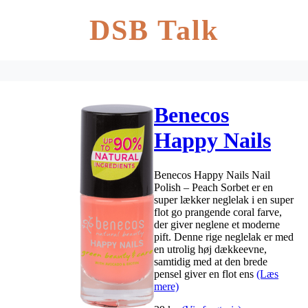
DSB Talk
Benecos
Happy Nails
Nail Polish 5
Benecos Happy Nails Nail
ml – Peach
Polish – Peach Sorbet er en
super lækker neglelak i en super
Sorbet
flot go prangende coral farve,
der giver neglene et moderne
pift. Denne rige neglelak er med
en utrolig høj dækkeevne,
samtidig med at den brede
pensel giver en flot ens
(Læs
mere)