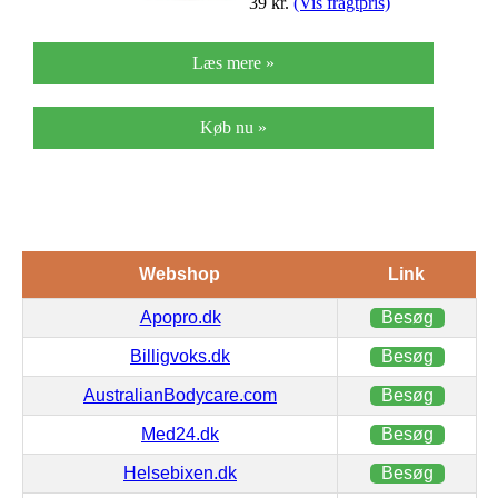
39
kr.
(Vis fragtpris)
Læs mere »
Køb nu »
Webshop
Link
Apopro.dk
Besøg
Billigvoks.dk
Besøg
AustralianBodycare.com
Besøg
Med24.dk
Besøg
Helsebixen.dk
Besøg