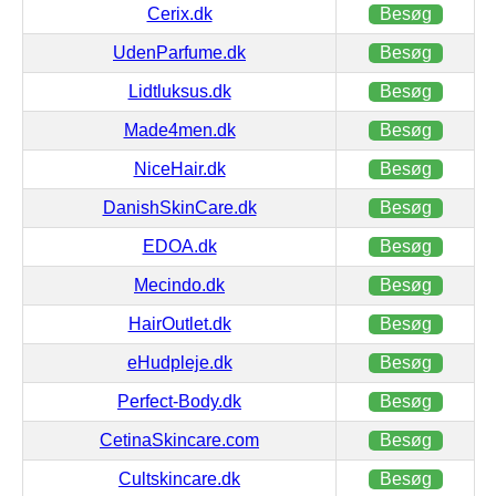
Cerix.dk
Besøg
UdenParfume.dk
Besøg
Lidtluksus.dk
Besøg
Made4men.dk
Besøg
NiceHair.dk
Besøg
DanishSkinCare.dk
Besøg
EDOA.dk
Besøg
Mecindo.dk
Besøg
HairOutlet.dk
Besøg
eHudpleje.dk
Besøg
Perfect-Body.dk
Besøg
CetinaSkincare.com
Besøg
Cultskincare.dk
Besøg