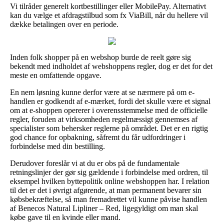
Vi tilråder generelt kortbestillinger eller MobilePay. Alternativt
kan du vælge et afdragstilbud som fx ViaBill, når du hellere vil
dække betalingen over en periode.
Inden folk shopper på en webshop burde de reelt gøre sig
bekendt med indholdet af webshoppens regler, dog er det for det
meste en omfattende opgave.
En nem løsning kunne derfor være at se nærmere på om e-
handlen er godkendt af e-mærket, fordi det skulle være et signal
om at e-shoppen opererer i overensstemmelse med de officielle
regler, foruden at virksomheden regelmæssigt gennemses af
specialister som behersker reglerne på området. Det er en rigtig
god chance for opbakning, såfremt du får udfordringer i
forbindelse med din bestilling.
Derudover foreslår vi at du er obs på de fundamentale
retningslinjer der gør sig gældende i forbindelse med ordren, til
eksempel hvilken byttepolitik online webshoppen har. I relation
til det er det i øvrigt afgørende, at man permanent bevarer sin
købsbekræftelse, så man fremadrettet vil kunne påvise handlen
af Benecos Natural Lipliner – Red, ligegyldigt om man skal
købe gave til en kvinde eller mand.