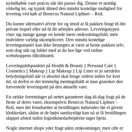
nyindkøbte vare præcis når det passer dig. Denne er nemlig
virkelig let, og typisk tilmed den mindst kostelige mulighed for
levering ved køb af Benecos Natural Lipliner – Red.
Du kunne alternativt afveje for og imod at få pakken bragt til din
private bopæl eller ud til dit arbejdes adresse. Leveringstypen
viser sig mange gange en kende mere omkostningsfuld, men
endvidere vældig ukompliceret. Den mindst kostelige
leveringsmanér kan ikke benægtes at være at hente pakken selv,
som dog står og falder med at du bor lige ved online
webshoppens tilholdssted.
Leveringstidspunktet på Health & Beauty || Personal Care ||
Cosmetics || Makeup || Lip Makeup || Lip Liner er jo særdeles
betydningsfuld når vi absolut skal bruge ordren inden for kort
tid, så derfor er det temmelig meningsfuldt at man gransker den
forventede leveringstid på den aktuelle vare.
En række forretninger på nettet garanterer dag-til-dag fragt på de
fleste af deres varer, eksempelvis Benecos Natural Lipliner –
Red, men det forudsætter at bestillingen indsendes før et givent
klokkeslæt, sådan at de højst sandsynligt kan nå at få bestillingen
skippet afsted inden logistikmedarbejderne tager hjem.
Nogle internet shops yder fragt uden omkostninger, men ofte er