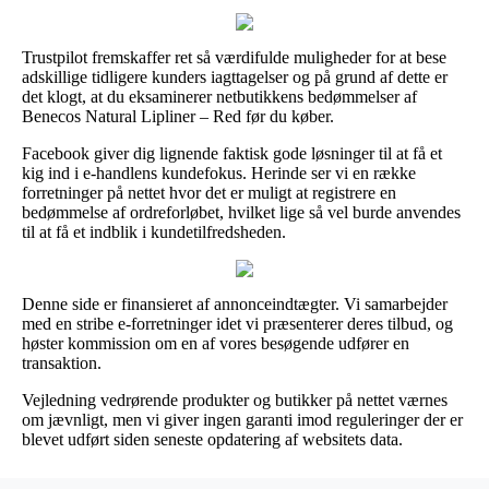
Trustpilot fremskaffer ret så værdifulde muligheder for at bese
adskillige tidligere kunders iagttagelser og på grund af dette er
det klogt, at du eksaminerer netbutikkens bedømmelser af
Benecos Natural Lipliner – Red før du køber.
Facebook giver dig lignende faktisk gode løsninger til at få et
kig ind i e-handlens kundefokus. Herinde ser vi en række
forretninger på nettet hvor det er muligt at registrere en
bedømmelse af ordreforløbet, hvilket lige så vel burde anvendes
til at få et indblik i kundetilfredsheden.
Denne side er finansieret af annonceindtægter. Vi samarbejder
med en stribe e-forretninger idet vi præsenterer deres tilbud, og
høster kommission om en af vores besøgende udfører en
transaktion.
Vejledning vedrørende produkter og butikker på nettet værnes
om jævnligt, men vi giver ingen garanti imod reguleringer der er
blevet udført siden seneste opdatering af websitets data.