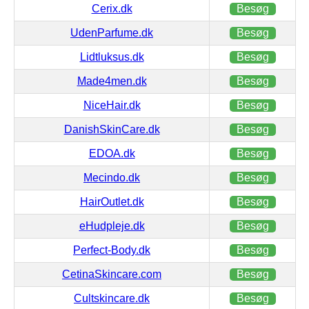
Cerix.dk
Besøg
UdenParfume.dk
Besøg
Lidtluksus.dk
Besøg
Made4men.dk
Besøg
NiceHair.dk
Besøg
DanishSkinCare.dk
Besøg
EDOA.dk
Besøg
Mecindo.dk
Besøg
HairOutlet.dk
Besøg
eHudpleje.dk
Besøg
Perfect-Body.dk
Besøg
CetinaSkincare.com
Besøg
Cultskincare.dk
Besøg