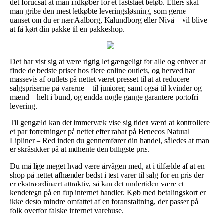
det forudsat at man indkøber for et fastslået beløb. Ellers skal
man gribe den mest letkøbte leveringsløsning, som gerne –
uanset om du er nær Aalborg, Kalundborg eller Nivå – vil blive
at få kørt din pakke til en pakkeshop.
Det har vist sig at være rigtig let gængeligt for alle og enhver at
finde de bedste priser hos flere online outlets, og herved har
massevis af outlets på nettet været presset til at at reducere
salgspriserne på varerne – til juniorer, samt også til kvinder og
mænd – helt i bund, og endda nogle gange garantere portofri
levering.
Til gengæld kan det immervæk vise sig tiden værd at kontrollere
et par forretninger på nettet efter rabat på Benecos Natural
Lipliner – Red inden du gennemfører din handel, således at man
er skråsikker på at indhente den billigste pris.
Du må lige meget hvad være årvågen med, at i tilfælde af at en
shop på nettet afhænder bedst i test varer til salg for en pris der
er ekstraordinært attraktiv, så kan det undertiden være et
kendetegn på en fup internet handler. Køb med betalingskort er
ikke desto mindre omfattet af en foranstaltning, der passer på
folk overfor falske internet varehuse.