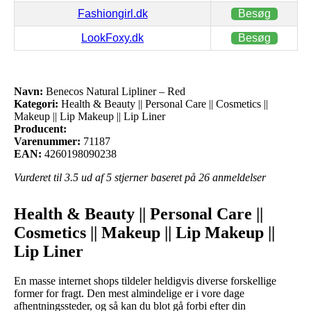
Fashiongirl.dk
Besøg
LookFoxy.dk
Besøg
Navn:
Benecos Natural Lipliner – Red
Kategori:
Health & Beauty || Personal Care || Cosmetics ||
Makeup || Lip Makeup || Lip Liner
Producent:
Varenummer:
71187
EAN:
4260198090238
Vurderet til
3.5
ud af 5 stjerner baseret på
26
anmeldelser
Health & Beauty || Personal Care ||
Cosmetics || Makeup || Lip Makeup ||
Lip Liner
En masse internet shops tildeler heldigvis diverse forskellige
former for fragt. Den mest almindelige er i vore dage
afhentningssteder, og så kan du blot gå forbi efter din