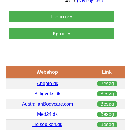
49
kr.
(Vis fragtpris)
Læs mere »
Køb nu »
Webshop
Link
Apopro.dk
Besøg
Billigvoks.dk
Besøg
AustralianBodycare.com
Besøg
Med24.dk
Besøg
Helsebixen.dk
Besøg