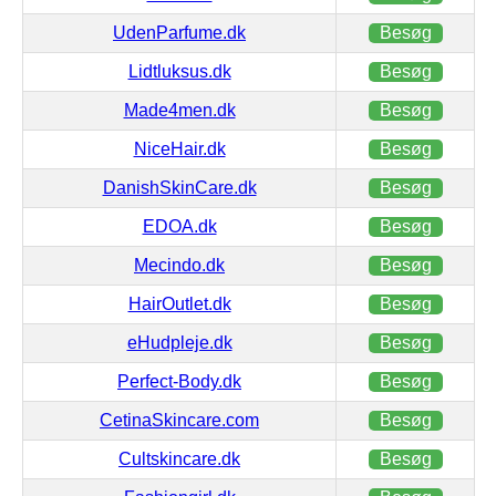
UdenParfume.dk
Besøg
Lidtluksus.dk
Besøg
Made4men.dk
Besøg
NiceHair.dk
Besøg
DanishSkinCare.dk
Besøg
EDOA.dk
Besøg
Mecindo.dk
Besøg
HairOutlet.dk
Besøg
eHudpleje.dk
Besøg
Perfect-Body.dk
Besøg
CetinaSkincare.com
Besøg
Cultskincare.dk
Besøg