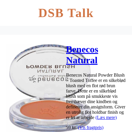
DSB Talk
Benecos
Natural
Powder Blush
Benecos Natural Powder Blush
5 g – Toasted
– Toasted Toffee er en silkeblød
blush med en flot rød brun
Toffee
farve. Dette er en silkeblød
blush som på smukkeste vis
fremhæver dine kindben og
definerer din ansigtsform. Giver
en utrolig flot holdbar finish og
er let at arbejde
(Læs mere)
59
kr.
(Vis fragtpris)