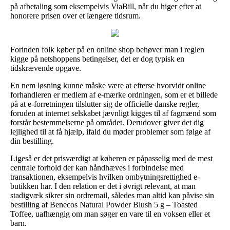
på afbetaling som eksempelvis ViaBill, når du higer efter at
honorere prisen over et længere tidsrum.
Forinden folk køber på en online shop behøver man i reglen
kigge på netshoppens betingelser, det er dog typisk en
tidskrævende opgave.
En nem løsning kunne måske være at efterse hvorvidt online
forhandleren er medlem af e-mærke ordningen, som er et billede
på at e-forretningen tilslutter sig de officielle danske regler,
foruden at internet selskabet jævnligt kigges til af fagmænd som
forstår bestemmelserne på området. Derudover giver det dig
lejlighed til at få hjælp, ifald du møder problemer som følge af
din bestilling.
Ligeså er det prisværdigt at køberen er påpasselig med de mest
centrale forhold der kan håndhæves i forbindelse med
transaktionen, eksempelvis hvilken ombytningsrettighed e-
butikken har. I den relation er det i øvrigt relevant, at man
stadigvæk sikrer sin ordremail, således man altid kan påvise sin
bestilling af Benecos Natural Powder Blush 5 g – Toasted
Toffee, uafhængig om man søger en vare til en voksen eller et
barn.