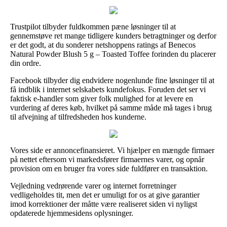
Trustpilot tilbyder fuldkommen pæne løsninger til at
gennemstøve ret mange tidligere kunders betragtninger og derfor
er det godt, at du sonderer netshoppens ratings af Benecos
Natural Powder Blush 5 g – Toasted Toffee forinden du placerer
din ordre.
Facebook tilbyder dig endvidere nogenlunde fine løsninger til at
få indblik i internet selskabets kundefokus. Foruden det ser vi
faktisk e-handler som giver folk mulighed for at levere en
vurdering af deres køb, hvilket på samme måde må tages i brug
til afvejning af tilfredsheden hos kunderne.
Vores side er annoncefinansieret. Vi hjælper en mængde firmaer
på nettet eftersom vi markedsfører firmaernes varer, og opnår
provision om en bruger fra vores side fuldfører en transaktion.
Vejledning vedrørende varer og internet forretninger
vedligeholdes tit, men det er umuligt for os at give garantier
imod korrektioner der måtte være realiseret siden vi nyligst
opdaterede hjemmesidens oplysninger.