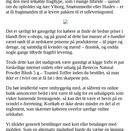
dig den mest letkøbte fragttype, som i mange tilfælde – uanset
om du opholder sig nær Viborg, Smørumnedre eller Haslev – er
at få fragtmanden til at levere pakken til et udleveringssted.
Det er særligt let gængeligt for købere at finde de bedste priser i
blandt flere e-shops, og på grund af dette har masser af e-handler
været nødt til at nedskære priserne på produkterne – til piger og
drenge, og samtidig til kvinder og mænd – drastisk, og endda
nogle gange tilbyde fragtfri levering.
Trods dette kan det stadigvæk være gunstigt at kigge forbi et par
forskellige internet outlets efter udsalg på Benecos Natural
Powder Blush 5 g – Toasted Toffee inden du bestiller, så man
ikke er i tvivl om at få fat i den skarpeste pris.
Du bør imidlertid være omhyggelig med, at såfremt en online
butik annoncerer bedst i test varer til salg for en udsalgspris som
virker hamrende fremragende, så kan det tit være et bevis på en
svindel e-forretning. Kortkøb er ikke desto mindre en del af et
reglement, som skærmer køberen overfor uærlige online
selskaber.
Vi tilråder generelt bestillinger med kort eller betalinger med
mobilen. Som en alternativ mulighed burde du vælge en løsning