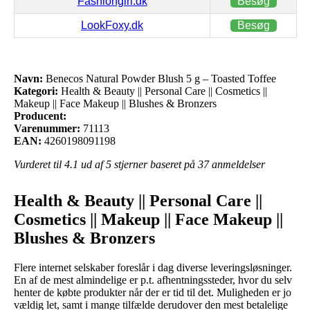
Fashiongirl.dk
Besøg
LookFoxy.dk
Besøg
Navn:
Benecos Natural Powder Blush 5 g – Toasted Toffee
Kategori:
Health & Beauty || Personal Care || Cosmetics ||
Makeup || Face Makeup || Blushes & Bronzers
Producent:
Varenummer:
71113
EAN:
4260198091198
Vurderet til
4.1
ud af 5 stjerner baseret på
37
anmeldelser
Health & Beauty || Personal Care ||
Cosmetics || Makeup || Face Makeup ||
Blushes & Bronzers
Flere internet selskaber foreslår i dag diverse leveringsløsninger.
En af de mest almindelige er p.t. afhentningssteder, hvor du selv
henter de købte produkter når der er tid til det. Muligheden er jo
vældig let, samt i mange tilfælde derudover den mest betalelige