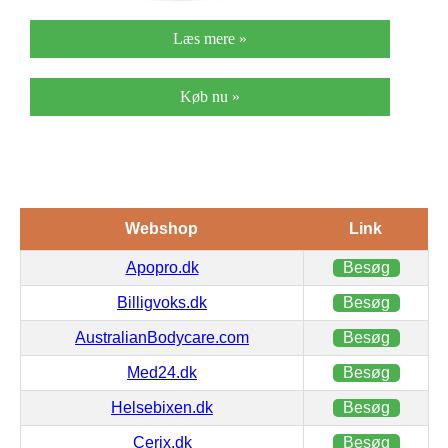
Læs mere »
Køb nu »
Webshop
Link
Apopro.dk
Besøg
Billigvoks.dk
Besøg
AustralianBodycare.com
Besøg
Med24.dk
Besøg
Helsebixen.dk
Besøg
Cerix.dk
Besøg