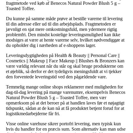
fragtmetode ved køb af Benecos Natural Powder Blush 5 g –
Toasted Toffee.
Du kunne på samme måde prøve at bestille varerne til levering
til din adresse eller ud til din arbejdsplads. Fragtmetoden er
jævnligt en sjat mere omkostningsfuld, men ydermere rigtig
problemfri. Den mindst kostelige leveringsmulighed kan ikke
modsiges at være at hente varerne selv, hvilket nødvendiggør at
du opholder dig i nærheden af e-shoppens lager.
Leveringsdygtigheden på Health & Beauty || Personal Care ||
Cosmetics || Makeup || Face Makeup || Blushes & Bronzers kan
være vældig relevant når du står og skal bruge produkterne om
et øjeblik, så derfor er det tydeligvis meningsfuldt at vi tjekker
den forventede leveringstid ved den pågældende vare.
Temmelig mange online shops reklamerer med muligheden for
dag-til-dag levering på mange varenumre, eksempelvis Benecos
Natural Powder Blush 5 g – Toasted Toffee, men vær
opmærksom på at det beroer på at handlen laves før et nøjagtigt
tidspunkt, sådan at de kan nå at få produktet betjent forud for at
logistikmedarbejderne får fri.
Visse online varehuse sikrer portofri levering, men typisk kun
hvis du handler for en præcis sum. Som alternativ kan man udse