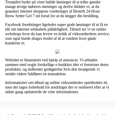
Trustpilot byder på visse habile løsninger til at tolke ganske
mange øvrige køberes meninger og derfor tilråder vi, at du
gransker internet shoppens vurderinger af Benefit 24-Hour
Brow Setter Gel 7 ml forud for at du lægger din bestilling.
Facebook frembringer ligeledes super gode løsninger til at få en
idé om internet selskabets pålidelighed. Tilmed ser vi en række
webshops hvor du kan levere en kritik af virksomhedens service,
som også burde drages fordel af til at vurdere hvor glade
kunderne er.
Websitet er finansieret ved hjælp af annoncer. Vi arbejder
sammen med nogle forskellige e-butikker idet vi fremviser deres
produkter, og indhenter godtgørelse hvis den besøgende vi
sender videre fuldfører en transaktion.
Informationer om tilbud og online virksomheder opretholdes tit,
men der tages forbehold for ændringer der er realiseret efter at vi
sidste gang opdaterede de viste informationer.