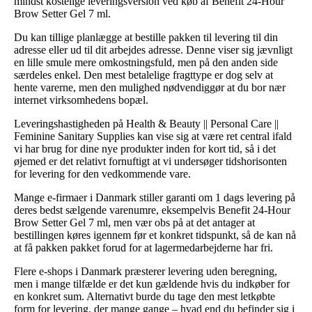
mindst kostelige leveringsversion ved køb af Benefit 24-Hour
Brow Setter Gel 7 ml.
Du kan tillige planlægge at bestille pakken til levering til din
adresse eller ud til dit arbejdes adresse. Denne viser sig jævnligt
en lille smule mere omkostningsfuld, men på den anden side
særdeles enkel. Den mest betalelige fragttype er dog selv at
hente varerne, men den mulighed nødvendiggør at du bor nær
internet virksomhedens bopæl.
Leveringshastigheden på Health & Beauty || Personal Care ||
Feminine Sanitary Supplies kan vise sig at være ret central ifald
vi har brug for dine nye produkter inden for kort tid, så i det
øjemed er det relativt fornuftigt at vi undersøger tidshorisonten
for levering for den vedkommende vare.
Mange e-firmaer i Danmark stiller garanti om 1 dags levering på
deres bedst sælgende varenumre, eksempelvis Benefit 24-Hour
Brow Setter Gel 7 ml, men vær obs på at det antager at
bestillingen køres igennem før et konkret tidspunkt, så de kan nå
at få pakken pakket forud for at lagermedarbejderne har fri.
Flere e-shops i Danmark præsterer levering uden beregning,
men i mange tilfælde er det kun gældende hvis du indkøber for
en konkret sum. Alternativt burde du tage den mest letkøbte
form for levering, der mange gange – hvad end du befinder sig i