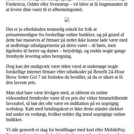
Fredericia, Odder eller Svenstrup – vil blive at få fragtmanden til
at levere dine varer til et afhentningssted.
Det er jo efterhånden temmelig enkelt for folk at
prissammenligne fra forskellige online butikker, og på grund af
dette har massevis af firmaer på nettet ikke kunne lade være med
at nedbringe udsalgspriserne på deres varer – til børn, men
ligeledes til herrer og damer – betydeligt, og endda nogle gange
frembyde levering uden beregning.
Dog kan det stadigvæk være tiden værd at undersøge nogle
forskellige internet firmaer efter rabatkoder på Benefit 24-Hour
Brow Setter Gel 7 ml forinden du bestiller, så du er sikret at få
den laveste pris.
Man skal bare være årvågen med, at såfremt en online
virksomhed frembyder varer til en pris der virker himmelråbende
favorabel, så bør det ofte være en indikation på en uoprigtig
webshop. Køb med betalingskort er ikke desto mindre dækket
ind under en vedtægt, hvilket redder dig imod uoprigtige online
butikker.
Vi slår generelt et slag for bestillinger med kort eller MobilePay.