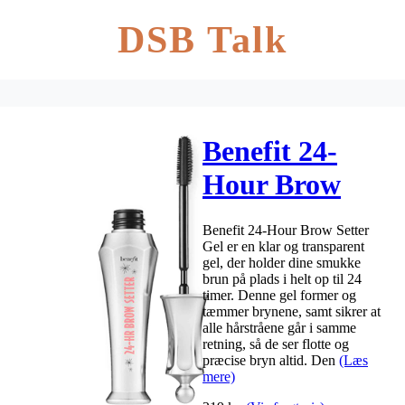
DSB Talk
Benefit 24-
Hour Brow
Setter Gel 7
Benefit 24-Hour Brow Setter
ml
Gel er en klar og transparent
gel, der holder dine smukke
brun på plads i helt op til 24
timer. Denne gel former og
tæmmer brynene, samt sikrer at
alle hårstråene går i samme
retning, så de ser flotte og
præcise bryn altid. Den
(Læs
mere)