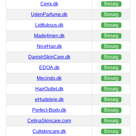
Cerix.dk
Besøg
UdenParfume.dk
Besøg
Lidtluksus.dk
Besøg
Made4men.dk
Besøg
NiceHair.dk
Besøg
DanishSkinCare.dk
Besøg
EDOA.dk
Besøg
Mecindo.dk
Besøg
HairOutlet.dk
Besøg
eHudpleje.dk
Besøg
Perfect-Body.dk
Besøg
CetinaSkincare.com
Besøg
Cultskincare.dk
Besøg