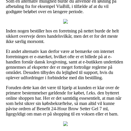
Som en alternativ mulighed burde du anvende en løsning på
afbetaling fra for eksempel ViaBill, i tilfælde af at du vil
godtgøre beløbet over en længere periode.
Inden nogen bestiller hos en forretning på nettet burde de helt
sikkert overveje deres handelsvilkår, men det er for det meste
ikke særlig morsomt.
Et andet alternativ kan derfor være at bemærke om internet
forretningen er e-mærket, hvilket ofte er et billede på at e-
handlen forstår dansk lovgivning, samt at e-butikken undertiden
gennemses af eksperter der er meget fortrolige reglerne på
området. Desuden tilbydes du lejlighed til support, hvis du
oplever udfordringer i forbindelse med din bestilling.
Foruden dette kan det være til hjælp at kunden er klar over de
primære bestemmelser gældende for købet, f.eks. den bytteret
online shoppen har. Her er det samtidig essesentielt, at man når
som helst sikrer sin købsbekræftelse, så man altid vil kunne
påvise ordren af Benefit 24-Hour Brow Setter Gel 7 ml,
ligegyldigt om man er på shopping til en voksen eller et barn.