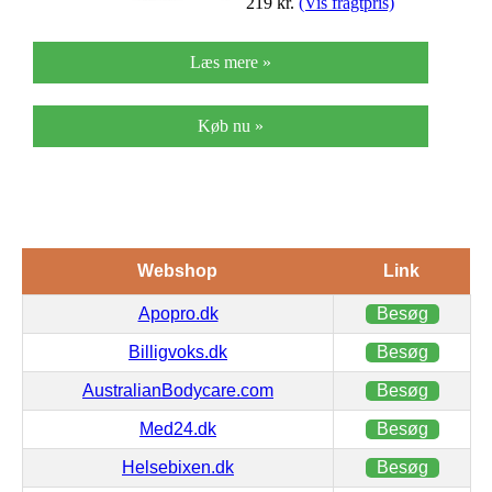
219
kr.
(Vis fragtpris)
Læs mere »
Køb nu »
Webshop
Link
Apopro.dk
Besøg
Billigvoks.dk
Besøg
AustralianBodycare.com
Besøg
Med24.dk
Besøg
Helsebixen.dk
Besøg