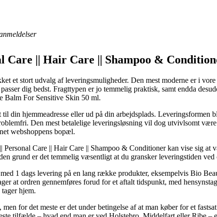
anmeldelser
l Care || Hair Care || Shampoo & Condition
ikket et stort udvalg af leveringsmuligheder. Den mest moderne er i vore
asser dig bedst. Fragttypen er jo temmelig praktisk, samt endda desude
 Balm For Sensitive Skin 50 ml.
ret til din hjemmeadresse eller ud på din arbejdsplads. Leveringsformen
blemfri. Den mest betalelige leveringsløsning vil dog utvivlsomt være
ternet webshoppens bopæl.
 Personal Care || Hair Care || Shampoo & Conditioner kan vise sig at v
en grund er det temmelig væsentligt at du gransker leveringstiden ved 
 med 1 dags levering på en lang række produkter, eksempelvis Bio B
er at ordren gennemføres forud for et aftalt tidspunkt, med hensynstagen 
 tager hjem.
t, men for det meste er det under betingelse af at man køber for et fast
ste tilfælde – hvad end man er ved Holstebro, Middelfart eller Ribe – er 