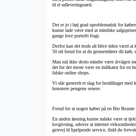
til et udleveringssted.
Det er jo i høj grad uproblematisk for køber
kunne lade være med at mindske salgsprisern
gange love portofri fragt.
Derfor kan det trods alt blive tiden værd a
50 ml forud for at du gennemfører dit køb, så
Man må ikke desto mindre være årvågen med, 
det for det meste være en indikator for en 
falske online shops.
Vi slår generelt et slag for bestillinger med
honorere pengene senere.
Forud for at nogen køber på en Bio Beaute 
En anden løsning kunne måske være at tjekk
lovgivning, udover at internet virksomhede
genvej til hjælpende service, ifald du forv