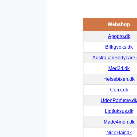
Webshop
Apopro.dk
Billigvoks.dk
AustralianBodycare
Med24.dk
Helsebixen.dk
Cerix.dk
UdenParfume.d
Lidtluksus.dk
Made4men.dk
NiceHair.dk