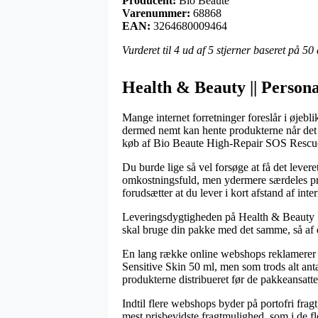
Producent:
Bio Beaute
Varenummer:
68868
EAN:
3264680009464
Vurderet til
4
ud af 5 stjerner baseret på
50
Health & Beauty || Persona
Mange internet forretninger foreslår i øjebl
dermed nemt kan hente produkterne når det p
køb af Bio Beaute High-Repair SOS Rescue
Du burde lige så vel forsøge at få det leve
omkostningsfuld, men ydermere særdeles pro
forudsætter at du lever i kort afstand af in
Leveringsdygtigheden på Health & Beauty ||
skal bruge din pakke med det samme, så af d
En lang række online webshops reklamerer
Sensitive Skin 50 ml, men som trods alt antag
produkterne distribueret før de pakkeansatte
Indtil flere webshops byder på portofri frag
mest prisbevidste fragtmulighed, som i de fle