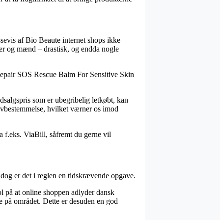
ssevis af Bio Beaute internet shops ikke
der og mænd – drastisk, og endda nogle
h-Repair SOS Rescue Balm For Sensitive Skin
dsalgspris som er ubegribelig letkøbt, kan
 lovbestemmelse, hvilket værner os imod
a f.eks. ViaBill, såfremt du gerne vil
dog er det i reglen en tidskrævende opgave.
ol på at online shoppen adlyder dansk
ne på området. Dette er desuden en god