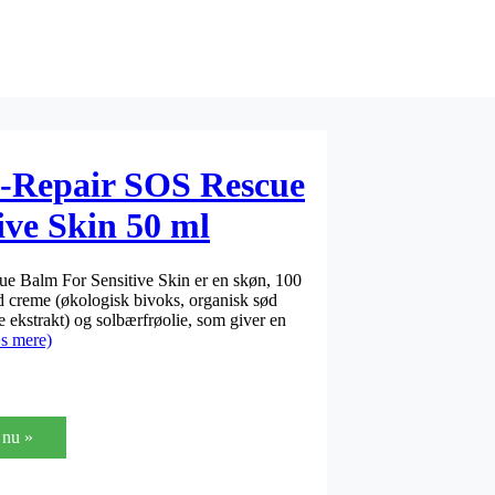
h-Repair SOS Rescue
ive Skin 50 ml
e Balm For Sensitive Skin er en skøn, 100
d creme (økologisk bivoks, organisk sød
 ekstrakt) og solbærfrøolie, som giver en
s mere)
nu »