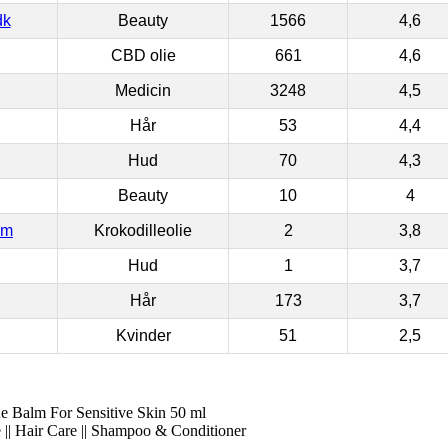
dk
Beauty
1566
4,6
CBD olie
661
4,6
Medicin
3248
4,5
Hår
53
4,4
Hud
70
4,3
Beauty
10
4
om
Krokodilleolie
2
3,8
Hud
1
3,7
Hår
173
3,7
Kvinder
51
2,5
 Balm For Sensitive Skin 50 ml
 || Hair Care || Shampoo & Conditioner