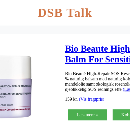
DSB Talk
Bio Beaute Hig
Balm For Sensit
Bio Beauté High-Repair SOS Rescu
% naturlig balsam med naturlig kol
mandelolie samt økologisk rosenolie
øjeblikkelig SOS-rednings effe
(Læ
159
kr.
(Vis fragtpris)
Læs mere »
Køb 