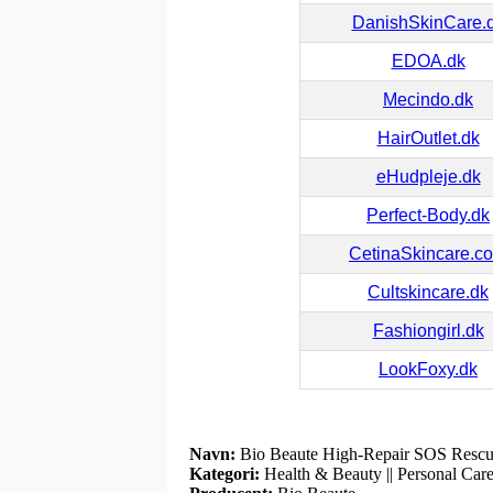
DanishSkinCare.
EDOA.dk
Mecindo.dk
HairOutlet.dk
eHudpleje.dk
Perfect-Body.dk
CetinaSkincare.c
Cultskincare.dk
Fashiongirl.dk
LookFoxy.dk
Navn:
Bio Beaute High-Repair SOS Rescue
Kategori:
Health & Beauty || Personal Care