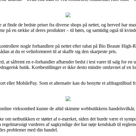
e at finde de bedste priser fra diverse shops på nettet, og herved har ma
e på en række af deres produkter – til børn, og samtidig også til kvin
t kontrollere nogle forhandlere på nettet efter rabat på Bio Beaute Hig
dan at du er velinformeret til at skaffe sig den skarpeste pris.
at såfremt en e-forhandler afhænder bedst i test varer til salg for en u
bedragerisk butik. Kortbestillinger er ikke desto mindre omfavnet af en
 kort eller MobilePay. Som et alternativ kan du benytte et afdragstilbud fr
online virksomhed kunne de altid skimme webbutikkens handelsvilkår, 
e om netbutikken er støttet af e-mærket, siden det burde være et symp
n regelmæssigt vurderes af sagkyndige der har nøje kendskab til regler
oldes problemer med din handel.