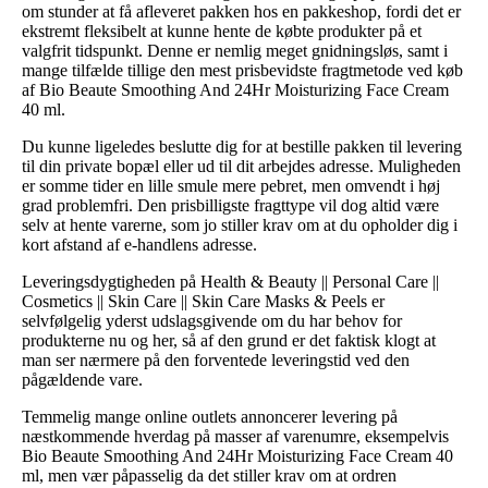
om stunder at få afleveret pakken hos en pakkeshop, fordi det er
ekstremt fleksibelt at kunne hente de købte produkter på et
valgfrit tidspunkt. Denne er nemlig meget gnidningsløs, samt i
mange tilfælde tillige den mest prisbevidste fragtmetode ved køb
af Bio Beaute Smoothing And 24Hr Moisturizing Face Cream
40 ml.
Du kunne ligeledes beslutte dig for at bestille pakken til levering
til din private bopæl eller ud til dit arbejdes adresse. Muligheden
er somme tider en lille smule mere pebret, men omvendt i høj
grad problemfri. Den prisbilligste fragttype vil dog altid være
selv at hente varerne, som jo stiller krav om at du opholder dig i
kort afstand af e-handlens adresse.
Leveringsdygtigheden på Health & Beauty || Personal Care ||
Cosmetics || Skin Care || Skin Care Masks & Peels er
selvfølgelig yderst udslagsgivende om du har behov for
produkterne nu og her, så af den grund er det faktisk klogt at
man ser nærmere på den forventede leveringstid ved den
pågældende vare.
Temmelig mange online outlets annoncerer levering på
næstkommende hverdag på masser af varenumre, eksempelvis
Bio Beaute Smoothing And 24Hr Moisturizing Face Cream 40
ml, men vær påpasselig da det stiller krav om at ordren