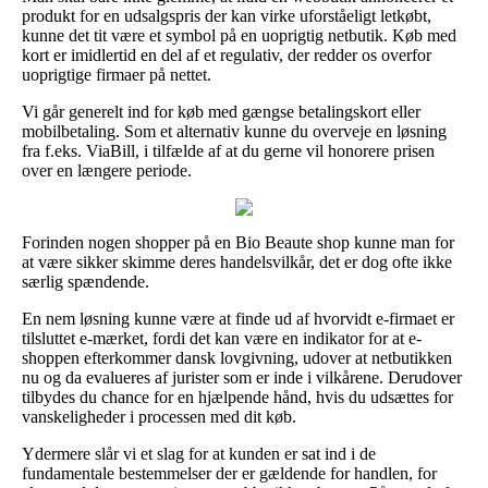
produkt for en udsalgspris der kan virke uforståeligt letkøbt,
kunne det tit være et symbol på en uoprigtig netbutik. Køb med
kort er imidlertid en del af et regulativ, der redder os overfor
uoprigtige firmaer på nettet.
Vi går generelt ind for køb med gængse betalingskort eller
mobilbetaling. Som et alternativ kunne du overveje en løsning
fra f.eks. ViaBill, i tilfælde af at du gerne vil honorere prisen
over en længere periode.
Forinden nogen shopper på en Bio Beaute shop kunne man for
at være sikker skimme deres handelsvilkår, det er dog ofte ikke
særlig spændende.
En nem løsning kunne være at finde ud af hvorvidt e-firmaet er
tilsluttet e-mærket, fordi det kan være en indikator for at e-
shoppen efterkommer dansk lovgivning, udover at netbutikken
nu og da evalueres af jurister som er inde i vilkårene. Derudover
tilbydes du chance for en hjælpende hånd, hvis du udsættes for
vanskeligheder i processen med dit køb.
Ydermere slår vi et slag for at kunden er sat ind i de
fundamentale bestemmelser der er gældende for handlen, for