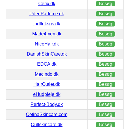
Cerix.dk
Besøg
UdenParfume.dk
Besøg
Lidtluksus.dk
Besøg
Made4men.dk
Besøg
NiceHair.dk
Besøg
DanishSkinCare.dk
Besøg
EDOA.dk
Besøg
Mecindo.dk
Besøg
HairOutlet.dk
Besøg
eHudpleje.dk
Besøg
Perfect-Body.dk
Besøg
CetinaSkincare.com
Besøg
Cultskincare.dk
Besøg