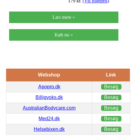
179
kr.
(Vis fragtpris)
Læs mere »
Køb nu »
Webshop
Link
Apopro.dk
Besøg
Billigvoks.dk
Besøg
AustralianBodycare.com
Besøg
Med24.dk
Besøg
Helsebixen.dk
Besøg