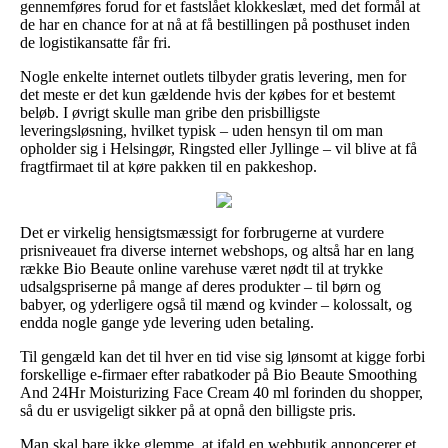
gennemføres forud for et fastslået klokkeslæt, med det formål at
de har en chance for at nå at få bestillingen på posthuset inden
de logistikansatte får fri.
Nogle enkelte internet outlets tilbyder gratis levering, men for
det meste er det kun gældende hvis der købes for et bestemt
beløb. I øvrigt skulle man gribe den prisbilligste
leveringsløsning, hvilket typisk – uden hensyn til om man
opholder sig i Helsingør, Ringsted eller Jyllinge – vil blive at få
fragtfirmaet til at køre pakken til en pakkeshop.
Det er virkelig hensigtsmæssigt for forbrugerne at vurdere
prisniveauet fra diverse internet webshops, og altså har en lang
række Bio Beaute online varehuse været nødt til at trykke
udsalgspriserne på mange af deres produkter – til børn og
babyer, og yderligere også til mænd og kvinder – kolossalt, og
endda nogle gange yde levering uden betaling.
Til gengæld kan det til hver en tid vise sig lønsomt at kigge forbi
forskellige e-firmaer efter rabatkoder på Bio Beaute Smoothing
And 24Hr Moisturizing Face Cream 40 ml forinden du shopper,
så du er usvigeligt sikker på at opnå den billigste pris.
Man skal bare ikke glemme, at ifald en webbutik annoncerer et