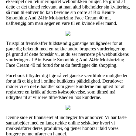
eksempel den returneringsret webbutikken bruger. På grund af
dette er det tilmed relevant, at man altid bibeholder sin kvittering,
så man til enhver tid kan bevidne sin ordre af Bio Beaute
Smoothing And 24Hr Moisturizing Face Cream 40 ml,
uafhængig om man søger en vare til en kvinde eller mand.
Trustpilot fremskaffer fuldstændig gunstige muligheder for at
gøre dig bekendt med en række andre brugeres vurderinger og
på grund af dette foreslår vi, at du ser nærmere på webbutikkens
vurderinger af Bio Beaute Smoothing And 24Hr Moisturizing
Face Cream 40 ml forud for at du færdiggør din shopping.
Facebook tilbyder dig lige så vel ganske værdifulde muligheder
for at få et kig ind i online butikkens pålidelighed. Derudover
møder vi en del e-handler som giver kunderne mulighed for at
registrere en kritik af deres købsoplevelse, som tilmed må
udnyttes til at vurdere tilfredsheden hos kunderne.
Denne side er finansieret af indtægter fra annoncer. Vi har faste
samarbejder med en lang række online selskaber hvori vi
markedsfører deres produkter, og tjener honorar ifald vores
brugere gennemfører en handel.