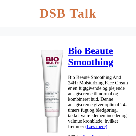
DSB Talk
Bio Beaute
Smoothing
And 24Hr
Bio Beauté Smoothing And
Moisturizing
24Hr Moisturizing Face Cream
er en fugtgivende og plejende
Face Cream
ansigtscreme til normal og
kombineret hud. Denne
40 ml
ansigtscreme giver optimal 24-
timers fugt og blødgøring,
takket være klementinceller og
valmue kronblade, hvilket
fremmer
(Læs mere)