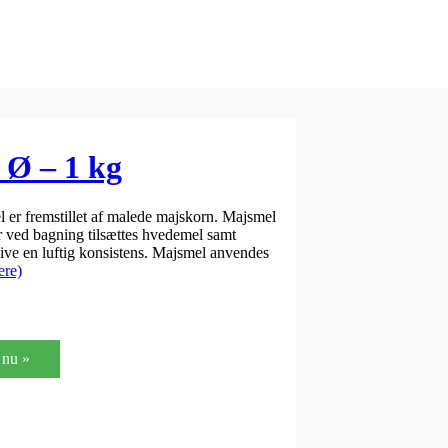
 Ø – 1 kg
er fremstillet af malede majskorn. Majsmel
r ved bagning tilsættes hvedemel samt
give en luftig konsistens. Majsmel anvendes
ere)
nu »