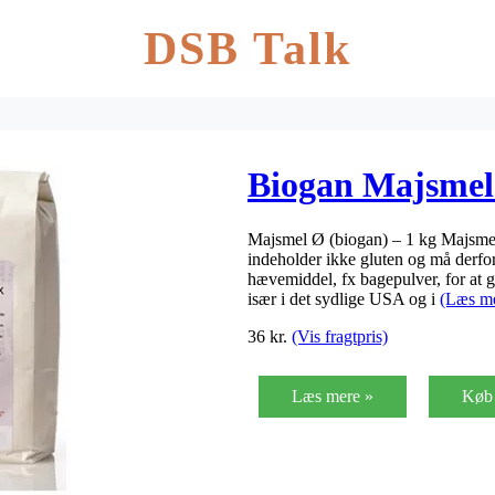
DSB Talk
Biogan Majsmel
Majsmel Ø (biogan) – 1 kg Majsmel 
indeholder ikke gluten og må derfo
hævemiddel, fx bagepulver, for at 
især i det sydlige USA og i
(Læs m
36
kr.
(Vis fragtpris)
Læs mere »
Køb 