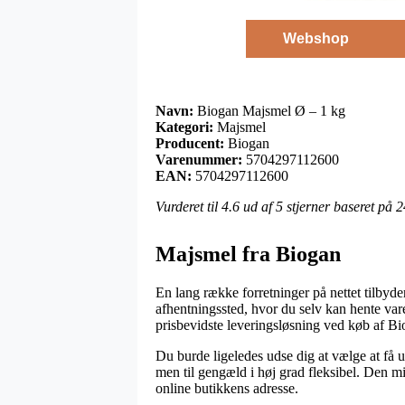
Webshop
Navn:
Biogan Majsmel Ø – 1 kg
Kategori:
Majsmel
Producent:
Biogan
Varenummer:
5704297112600
EAN:
5704297112600
Vurderet til
4.6
ud af 5 stjerner baseret på
2
Majsmel fra Biogan
En lang række forretninger på nettet tilbyder
afhentningssted, hvor du selv kan hente va
prisbevidste leveringsløsning ved køb af B
Du burde ligeledes udse dig at vælge at få u
men til gengæld i høj grad fleksibel. Den mi
online butikkens adresse.