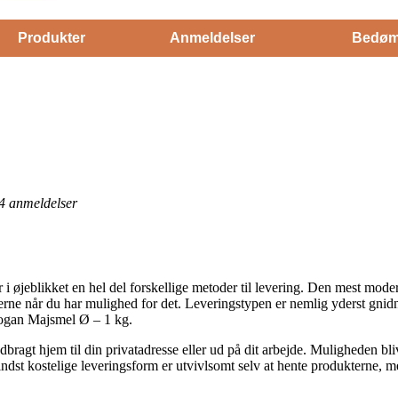
Produkter
Anmeldelser
Bedøm
4
anmeldelser
 i øjeblikket en hel del forskellige metoder til levering. Den mest moder
rerne når du har mulighed for det. Leveringstypen er nemlig yderst gni
iogan Majsmel Ø – 1 kg.
dbragt hjem til din privatadresse eller ud på dit arbejde. Muligheden bl
ndst kostelige leveringsform er utvivlsomt selv at hente produkterne, m