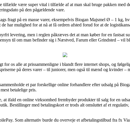
tilfælde være super vital i tilfælde af at man skal bruge pakken med de
veringsdato på den pågældende vare.
ags fragt på en masse varer, eksempelvis Biogan Majsmel Ø – 1 kg, hvilk
at de har mulighed for at nå at få ordren afsted forud for at de logistikan
yrfri levering, men i reglen påkræves det at man køber for en fastsat 
nsyn til om man befinder sig i Næstved, Farum eller Grindsted – vil bliv
 for os alle at prissammenligne i blandt flere internet shops, og følgeli
priserne på deres varer – til juniorer, men også til mænd og kvinder –
t sammenholde et par forskellige online forhandlere efter udsalg på Bi
mest betalelige pris.
at ifald en online virksomhed frembyder produkter til salg for en udsalg
tik. Bestillinger med betalingskort er trods alt omsluttet af et regulati
bilePay. Som alternativ burde du overveje et afbetalingstilbud fra fx ViaBi