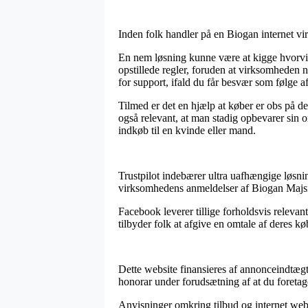
Inden folk handler på en Biogan internet vi
En nem løsning kunne være at kigge hvorvidt
opstillede regler, foruden at virksomheden 
for support, ifald du får besvær som følge a
Tilmed er det en hjælp at køber er obs på de 
også relevant, at man stadig opbevarer sin 
indkøb til en kvinde eller mand.
Trustpilot indebærer ultra uafhængige løsnin
virksomhedens anmeldelser af Biogan Majsm
Facebook leverer tillige forholdsvis relevan
tilbyder folk at afgive en omtale af deres køb
Dette website finansieres af annonceindtægte
honorar under forudsætning af at du foretag
Anvisninger omkring tilbud og internet webs