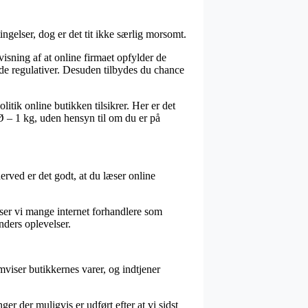
gelser, dog er det tit ikke særlig morsomt.
sning af at online firmaet opfylder de
nde regulativer. Desuden tilbydes du chance
litik online butikken tilsikrer. Her er det
 Ø – 1 kg, uden hensyn til om du er på
erved er det godt, at du læser online
 ser vi mange internet forhandlere som
unders oplevelser.
mviser butikkernes varer, og indtjener
r der muligvis er udført efter at vi sidst