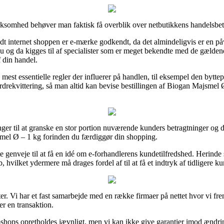
rksomhed behøver man faktisk få overblik over netbutikkens handelsbetin
 internet shoppen er e-mærke godkendt, da det almindeligvis er en påvi
nu og da kigges til af specialister som er meget bekendte med de gælde
f din handel.
mest essentielle regler der influerer på handlen, til eksempel den byttepo
ordrekvittering, så man altid kan bevise bestillingen af Biogan Majsmel
ger til at granske en stor portion nuværende kunders betragtninger og d
el Ø – 1 kg forinden du færdiggør din shopping.
te genveje til at få en idé om e-forhandlerens kundetilfredshed. Herinde
, hvilket ydermere må drages fordel af til at få et indtryk af tidligere k
r. Vi har et fast samarbejde med en række firmaer på nettet hvor vi fre
er en transaktion.
hops opretholdes jævnligt, men vi kan ikke give garantier imod ændringe