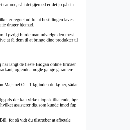
t samme, så i det øjemed er det jo på sin
et er regnet ud fra at bestillingen laves
satte drager hjemad.
sum. I øvrigt burde man udvælge den mest
e at få dem til at bringe dine produkter til
g har langt de fleste Biogan online firmaer
 markant, og endda nogle gange garantere
ogan Majsmel Ø – 1 kg inden du køber, sådan
spris der kan virke utopisk tiltalende, bør
v, hvilket assisterer dig som kunde imod fup
ll, for så vidt du tilstræber at afbetale