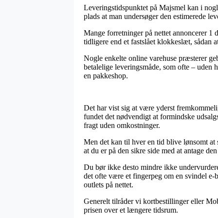
Leveringstidspunktet på Majsmel kan i nogle 
plads at man undersøger den estimerede le
Mange forretninger på nettet annoncerer 1 d
tidligere end et fastslået klokkeslæt, sådan 
Nogle enkelte online varehuse præsterer geb
betalelige leveringsmåde, som ofte – uden he
en pakkeshop.
Det har vist sig at være yderst fremkommeligt
fundet det nødvendigt at formindske udsalgs
fragt uden omkostninger.
Men det kan til hver en tid blive lønsomt a
at du er på den sikre side med at antage den 
Du bør ikke desto mindre ikke undervurdere, 
det ofte være et fingerpeg om en svindel e-bu
outlets på nettet.
Generelt tilråder vi kortbestillinger eller Mo
prisen over et længere tidsrum.