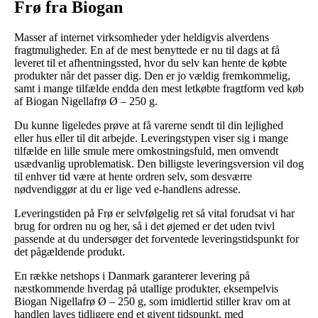
Frø fra Biogan
Masser af internet virksomheder yder heldigvis alverdens
fragtmuligheder. En af de mest benyttede er nu til dags at få
leveret til et afhentningssted, hvor du selv kan hente de købte
produkter når det passer dig. Den er jo vældig fremkommelig,
samt i mange tilfælde endda den mest letkøbte fragtform ved køb
af Biogan Nigellafrø Ø – 250 g.
Du kunne ligeledes prøve at få varerne sendt til din lejlighed
eller hus eller til dit arbejde. Leveringstypen viser sig i mange
tilfælde en lille smule mere omkostningsfuld, men omvendt
usædvanlig uproblematisk. Den billigste leveringsversion vil dog
til enhver tid være at hente ordren selv, som desværre
nødvendiggør at du er lige ved e-handlens adresse.
Leveringstiden på Frø er selvfølgelig ret så vital forudsat vi har
brug for ordren nu og her, så i det øjemed er det uden tvivl
passende at du undersøger det forventede leveringstidspunkt for
det pågældende produkt.
En række netshops i Danmark garanterer levering på
næstkommende hverdag på utallige produkter, eksempelvis
Biogan Nigellafrø Ø – 250 g, som imidlertid stiller krav om at
handlen laves tidligere end et givent tidspunkt, med