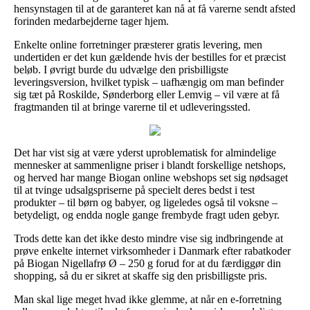
hensynstagen til at de garanteret kan nå at få varerne sendt afsted
forinden medarbejderne tager hjem.
Enkelte online forretninger præsterer gratis levering, men
undertiden er det kun gældende hvis der bestilles for et præcist
beløb. I øvrigt burde du udvælge den prisbilligste
leveringsversion, hvilket typisk – uafhængig om man befinder
sig tæt på Roskilde, Sønderborg eller Lemvig – vil være at få
fragtmanden til at bringe varerne til et udleveringssted.
Det har vist sig at være yderst uproblematisk for almindelige
mennesker at sammenligne priser i blandt forskellige netshops,
og herved har mange Biogan online webshops set sig nødsaget
til at tvinge udsalgspriserne på specielt deres bedst i test
produkter – til børn og babyer, og ligeledes også til voksne –
betydeligt, og endda nogle gange frembyde fragt uden gebyr.
Trods dette kan det ikke desto mindre vise sig indbringende at
prøve enkelte internet virksomheder i Danmark efter rabatkoder
på Biogan Nigellafrø Ø – 250 g forud for at du færdiggør din
shopping, så du er sikret at skaffe sig den prisbilligste pris.
Man skal lige meget hvad ikke glemme, at når en e-forretning