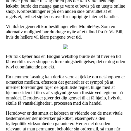
udlover produkter til salg for en pris der kan virke uendeligt
letkøbt, burde det mange gange være et bevis på en uægte online
shop. Kortbestillinger er på den anden side omsluttet af et
regelsæt, hvilket støtter os overfor uoprigtige internet handler.
Vi tilråder generelt kortbestillinger eller MobilePay. Som en
alternativ mulighed bør du drage nytte af et tilbud fra fx ViaBill,
hvis du hellere vil klare pengene over tid.
Før folk køber hos en Biogan webshop burde de til hver en tid
få overblik over shoppens forretningsbetingelser, det er dog uden
tvivl et omfattende projekt.
En nemmere løsning kan derfor være at tjekke om netshoppen er
e-mærket medlem, eftersom det generelt er et sympol på at
internet forretningen føjer de opstillede regler, tillige med at
hjemmesiden tit tilses af sagkyndige som forstår vedtægterne på
området. Derudover giver det dig genvej til at få hjælp, hvis du
skulle få vanskeligheder i processen med din handel.
Herudover er det smart at køberen er vidende om de mest vitale
bestemmelser der indvirker på købet, eksempelvis den
byttepolitik virksomheden garanterer. Her er det desuden
relevant, at man permanent beholder sin ordremail, så man når