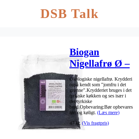
DSB Talk
Biogan
Nigellafrø Ø –
250 g
Økologiske nigellafrø. Krydderi
også kendt som "jomfru i det
grønne".Krydderiet bruges i det
tyrkiske køkken og ses især i
det tyrkiske
brød.Opbevaring:Bør opbevares
tørt og køligt.
(Læs mere)
47
kr.
(Vis fragtpris)