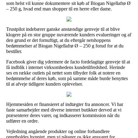
som helst vil kunne dokumentere sit køb af Biogan Nigellafrø Ø
– 250 g, hvad end man shopper til en herre eller dame.
Trustpilot indebærer ganske anstændige genveje til at blive
klogere på en stor gruppe nuværende kunders evalueringer og af
den grund er det fornuftigt, at du eftergår netshoppens
bedømmelser af Biogan Nigellafrø Ø – 250 g forud for at du
bestiller.
Facebook giver dig ydermere de facto fordelagtige genveje til at
få indblik i internet virksomhedens kundetilfredshed. Herinde
ses en række outlets på nettet som tilbyder folk at notere en
bedømmelse af deres køb, som på samme måde burde benyttes
til at afveje tidligere kunders oplevelser.
Hjemmesiden er finansieret af indtægter fra annoncer. Vi har
faste samarbejder med diverse internet butikker derved at vi
præsenterer deres varer, og indkasserer kommission når du
udfører en ordre.
Vejledning angående produkter og online forhandlere
opretholdes hyppigt, men vi påtager os ikke ansvaret for