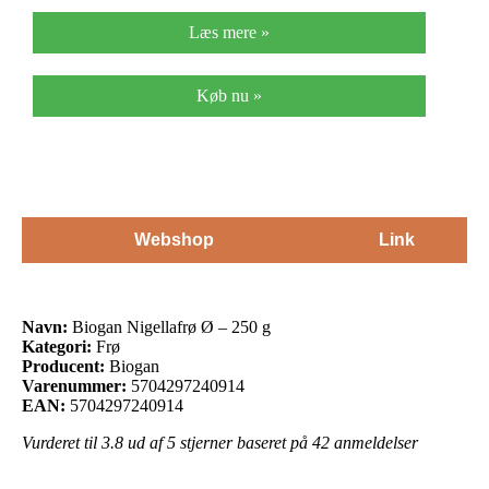
Læs mere »
Køb nu »
Webshop
Link
Navn:
Biogan Nigellafrø Ø – 250 g
Kategori:
Frø
Producent:
Biogan
Varenummer:
5704297240914
EAN:
5704297240914
Vurderet til
3.8
ud af 5 stjerner baseret på
42
anmeldelser