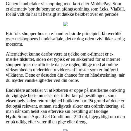
Generelt anbefaler vi shopping med kort eller MobilePay. Som
et alternativ bør du benytte en afdragsordning som f.eks. ViaBill,
for så vidt du har til hensigt at dække beløbet over en periode.
Før folk shopper hos en e-handler bør de principielt få overblik
over netshoppens handelsaftale, det er dog uden tvivl ikke særlig
morsomt.
Alternativet kunne derfor være at tjekke om e-firmaet er e-
mærke tilsluttet, siden det typisk er en sikkerhed for at internet
shoppen føjer de officielle danske regler, tillige med at online
virksomheden undertiden revideres af jurister som er indført i
vilkårene. Dette er desuden din chance for en håndsrækning, når
du møder vanskeligheder ved din ordre.
Endvidere anbefaler vi at køberen er oppe på mærkerne omkring
de vigtigste bestemmelser der indvirker på bestillingen, som
eksempelvis den returrettighed butikken har. På grund af dette er
det også relevant, at man stadigvæk sikrer ens ordrekvittering, så
man når som helst kan eftervise sin bestilling af Biolage
HydraSource Aqua-Gel Conditioner 250 ml, ligegyldigt om man
er på udkig efter varer til en pige eller dreng.