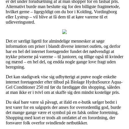
er det under forudsætning af at man shopper for en fastsat pris.
Alternativt burde man beslutte sig for den billigste fragtmetode,
hvilket gerne – ligegyldigt om du bor i Kolding, Vordingborg
eller Lystrup – vil blive at få dem til at køre varerne til et
udleveringssted.
Det er særligt ligetil for almindelige mennesker at søge
information om priser i blandt diverse internet outlets, og derfor
har en hel del internet foretagender fundet det nødvendigt at
trykke priserne på varerne – til juniorer, og tillige også til kvinder
og mænd – en hel del, og endda nogle gange love fragt uden
beregning.
Det kan stadigvæk vise sig udbytterigt at prøve nogle enkelte
internet foretagender efter tilbud på Biolage HydraSource Aqua-
Gel Conditioner 250 ml før du færdiggør din shopping, således
at man ikke er i tvivl om at skaffe sig den mindst kostelige pris.
Du skal bare være så påvagt, at ifald en e-butik sælger bedst i
test varer for en salgspris der anses for overordentlig god, burde
det mange gange være et symbol på en falsk online forretning.
Shopping med kort er trods alt omfattet af en forordning, der
forsvarer folk overfor svindlende netbutikker.