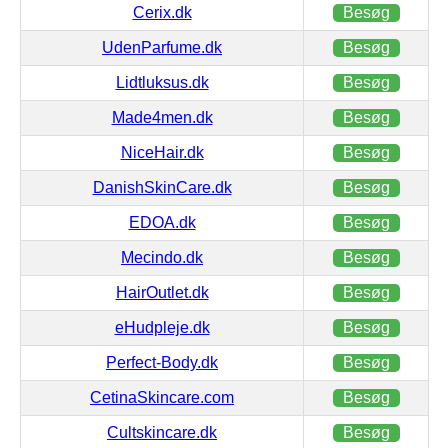
Cerix.dk
Besøg
UdenParfume.dk
Besøg
Lidtluksus.dk
Besøg
Made4men.dk
Besøg
NiceHair.dk
Besøg
DanishSkinCare.dk
Besøg
EDOA.dk
Besøg
Mecindo.dk
Besøg
HairOutlet.dk
Besøg
eHudpleje.dk
Besøg
Perfect-Body.dk
Besøg
CetinaSkincare.com
Besøg
Cultskincare.dk
Besøg