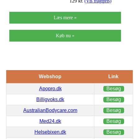
129
kr.
(Vis fragtpris)
Læs mere »
Køb nu »
Webshop
Link
Apopro.dk
Besøg
Billigvoks.dk
Besøg
AustralianBodycare.com
Besøg
Med24.dk
Besøg
Helsebixen.dk
Besøg