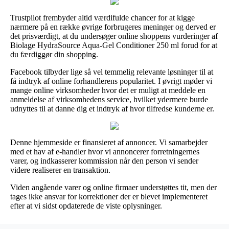
Trustpilot frembyder altid værdifulde chancer for at kigge
nærmere på en række øvrige forbrugeres meninger og derved er
det prisværdigt, at du undersøger online shoppens vurderinger af
Biolage HydraSource Aqua-Gel Conditioner 250 ml forud for at
du færdiggør din shopping.
Facebook tilbyder lige så vel temmelig relevante løsninger til at
få indtryk af online forhandlerens popularitet. I øvrigt møder vi
mange online virksomheder hvor det er muligt at meddele en
anmeldelse af virksomhedens service, hvilket ydermere burde
udnyttes til at danne dig et indtryk af hvor tilfredse kunderne er.
Denne hjemmeside er finansieret af annoncer. Vi samarbejder
med et hav af e-handler hvor vi annoncerer forretningernes
varer, og indkasserer kommission når den person vi sender
videre realiserer en transaktion.
Viden angående varer og online firmaer understøttes tit, men der
tages ikke ansvar for korrektioner der er blevet implementeret
efter at vi sidst opdaterede de viste oplysninger.