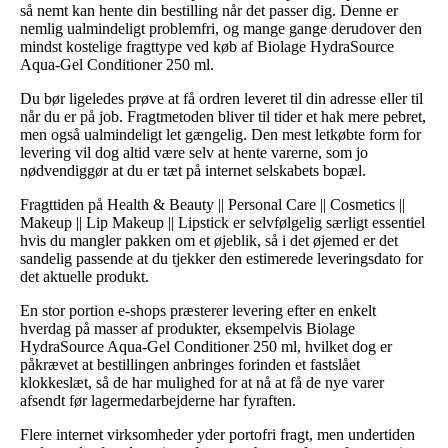
så nemt kan hente din bestilling når det passer dig. Denne er
nemlig ualmindeligt problemfri, og mange gange derudover den
mindst kostelige fragttype ved køb af Biolage HydraSource
Aqua-Gel Conditioner 250 ml.
Du bør ligeledes prøve at få ordren leveret til din adresse eller til
når du er på job. Fragtmetoden bliver til tider et hak mere pebret,
men også ualmindeligt let gængelig. Den mest letkøbte form for
levering vil dog altid være selv at hente varerne, som jo
nødvendiggør at du er tæt på internet selskabets bopæl.
Fragttiden på Health & Beauty || Personal Care || Cosmetics ||
Makeup || Lip Makeup || Lipstick er selvfølgelig særligt essentiel
hvis du mangler pakken om et øjeblik, så i det øjemed er det
sandelig passende at du tjekker den estimerede leveringsdato for
det aktuelle produkt.
En stor portion e-shops præsterer levering efter en enkelt
hverdag på masser af produkter, eksempelvis Biolage
HydraSource Aqua-Gel Conditioner 250 ml, hvilket dog er
påkrævet at bestillingen anbringes forinden et fastslået
klokkeslæt, så de har mulighed for at nå at få de nye varer
afsendt før lagermedarbejderne har fyraften.
Flere internet virksomheder yder portofri fragt, men undertiden