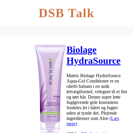
DSB Talk
Biolage
HydraSource
Aqua-Gel
Matrix Biolage HydraSource
Conditioner
Aqua-Gel Conditioner er en
oliefri balsam i en unik
250 ml
letvægtformel, velegnet til et fint
og tørt hår. Denne super lette
fugtgivende gele konsistens
fordeles let i håret og fugter
uden at tynde det. Plejende
ingredienser som Aloe
(Læs
mere)