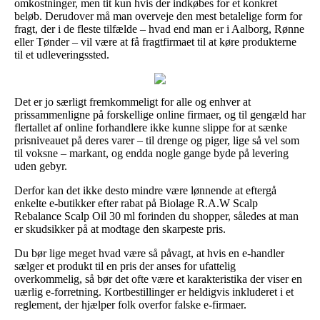
omkostninger, men tit kun hvis der indkøbes for et konkret
beløb. Derudover må man overveje den mest betalelige form for
fragt, der i de fleste tilfælde – hvad end man er i Aalborg, Rønne
eller Tønder – vil være at få fragtfirmaet til at køre produkterne
til et udleveringssted.
Det er jo særligt fremkommeligt for alle og enhver at
prissammenligne på forskellige online firmaer, og til gengæld har
flertallet af online forhandlere ikke kunne slippe for at sænke
prisniveauet på deres varer – til drenge og piger, lige så vel som
til voksne – markant, og endda nogle gange byde på levering
uden gebyr.
Derfor kan det ikke desto mindre være lønnende at eftergå
enkelte e-butikker efter rabat på Biolage R.A.W Scalp
Rebalance Scalp Oil 30 ml forinden du shopper, således at man
er skudsikker på at modtage den skarpeste pris.
Du bør lige meget hvad være så påvagt, at hvis en e-handler
sælger et produkt til en pris der anses for ufattelig
overkommelig, så bør det ofte være et karakteristika der viser en
uærlig e-forretning. Kortbestillinger er heldigvis inkluderet i et
reglement, der hjælper folk overfor falske e-firmaer.