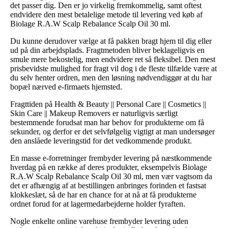
det passer dig. Den er jo virkelig fremkommelig, samt oftest
endvidere den mest betalelige metode til levering ved køb af
Biolage R.A.W Scalp Rebalance Scalp Oil 30 ml.
Du kunne derudover vælge at få pakken bragt hjem til dig eller
ud på din arbejdsplads. Fragtmetoden bliver beklageligvis en
smule mere bekostelig, men endvidere ret så fleksibel. Den mest
prisbevidste mulighed for fragt vil dog i de fleste tilfælde være at
du selv henter ordren, men den løsning nødvendiggør at du har
bopæl nærved e-firmaets hjemsted.
Fragttiden på Health & Beauty || Personal Care || Cosmetics ||
Skin Care || Makeup Removers er naturligvis særligt
bestemmende forudsat man har behov for produkterne om få
sekunder, og derfor er det selvfølgelig vigtigt at man undersøger
den anslåede leveringstid for det vedkommende produkt.
En masse e-forretninger frembyder levering på næstkommende
hverdag på en række af deres produkter, eksempelvis Biolage
R.A.W Scalp Rebalance Scalp Oil 30 ml, men vær vagtsom da
det er afhængig af at bestillingen anbringes forinden et fastsat
klokkeslæt, så de har en chance for at nå at få produkterne
ordnet forud for at lagermedarbejderne holder fyraften.
Nogle enkelte online varehuse frembyder levering uden