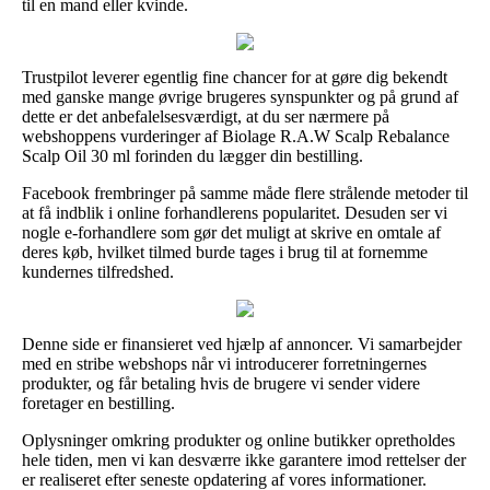
til en mand eller kvinde.
Trustpilot leverer egentlig fine chancer for at gøre dig bekendt
med ganske mange øvrige brugeres synspunkter og på grund af
dette er det anbefalelsesværdigt, at du ser nærmere på
webshoppens vurderinger af Biolage R.A.W Scalp Rebalance
Scalp Oil 30 ml forinden du lægger din bestilling.
Facebook frembringer på samme måde flere strålende metoder til
at få indblik i online forhandlerens popularitet. Desuden ser vi
nogle e-forhandlere som gør det muligt at skrive en omtale af
deres køb, hvilket tilmed burde tages i brug til at fornemme
kundernes tilfredshed.
Denne side er finansieret ved hjælp af annoncer. Vi samarbejder
med en stribe webshops når vi introducerer forretningernes
produkter, og får betaling hvis de brugere vi sender videre
foretager en bestilling.
Oplysninger omkring produkter og online butikker opretholdes
hele tiden, men vi kan desværre ikke garantere imod rettelser der
er realiseret efter seneste opdatering af vores informationer.