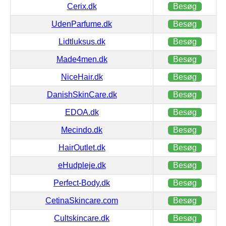
Cerix.dk
Besøg
UdenParfume.dk
Besøg
Lidtluksus.dk
Besøg
Made4men.dk
Besøg
NiceHair.dk
Besøg
DanishSkinCare.dk
Besøg
EDOA.dk
Besøg
Mecindo.dk
Besøg
HairOutlet.dk
Besøg
eHudpleje.dk
Besøg
Perfect-Body.dk
Besøg
CetinaSkincare.com
Besøg
Cultskincare.dk
Besøg