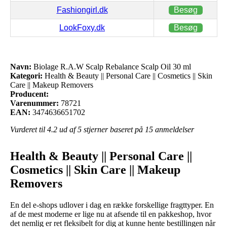
Fashiongirl.dk
Besøg
LookFoxy.dk
Besøg
Navn:
Biolage R.A.W Scalp Rebalance Scalp Oil 30 ml
Kategori:
Health & Beauty || Personal Care || Cosmetics || Skin
Care || Makeup Removers
Producent:
Varenummer:
78721
EAN:
3474636651702
Vurderet til
4.2
ud af 5 stjerner baseret på
15
anmeldelser
Health & Beauty || Personal Care ||
Cosmetics || Skin Care || Makeup
Removers
En del e-shops udlover i dag en række forskellige fragttyper. En
af de mest moderne er lige nu at afsende til en pakkeshop, hvor
det nemlig er ret fleksibelt for dig at kunne hente bestillingen når