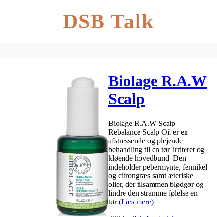
DSB Talk
Biolage R.A.W
Scalp
Rebalance
Biolage R.A.W Scalp
Scalp Oil 30
Rebalance Scalp Oil er en
afstressende og plejende
ml
behandling til en tør, irriteret og
kløende hovedbund. Den
indeholder pebermynte, fennikel
og citrongræs samt æteriske
olier, der tilsammen blødgør og
lindre den stramme følelse en
tør
(Læs mere)