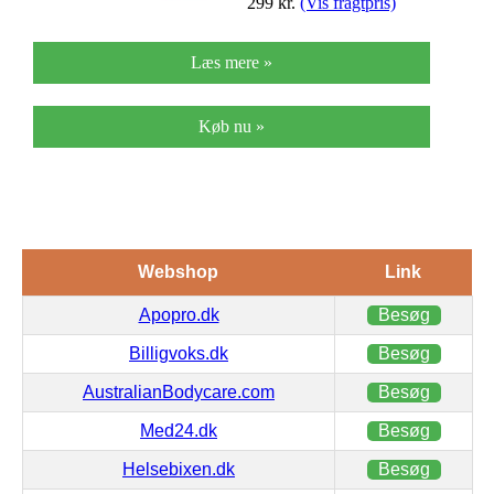
299
kr.
(Vis fragtpris)
Læs mere »
Køb nu »
Webshop
Link
Apopro.dk
Besøg
Billigvoks.dk
Besøg
AustralianBodycare.com
Besøg
Med24.dk
Besøg
Helsebixen.dk
Besøg