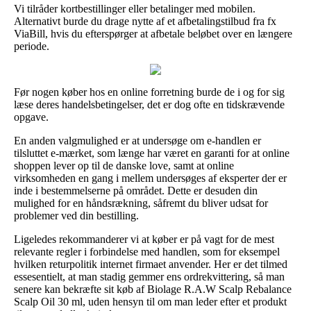
Vi tilråder kortbestillinger eller betalinger med mobilen.
Alternativt burde du drage nytte af et afbetalingstilbud fra fx
ViaBill, hvis du efterspørger at afbetale beløbet over en længere
periode.
Før nogen køber hos en online forretning burde de i og for sig
læse deres handelsbetingelser, det er dog ofte en tidskrævende
opgave.
En anden valgmulighed er at undersøge om e-handlen er
tilsluttet e-mærket, som længe har været en garanti for at online
shoppen lever op til de danske love, samt at online
virksomheden en gang i mellem undersøges af eksperter der er
inde i bestemmelserne på området. Dette er desuden din
mulighed for en håndsrækning, såfremt du bliver udsat for
problemer ved din bestilling.
Ligeledes rekommanderer vi at køber er på vagt for de mest
relevante regler i forbindelse med handlen, som for eksempel
hvilken returpolitik internet firmaet anvender. Her er det tilmed
essesentielt, at man stadig gemmer ens ordrekvittering, så man
senere kan bekræfte sit køb af Biolage R.A.W Scalp Rebalance
Scalp Oil 30 ml, uden hensyn til om man leder efter et produkt