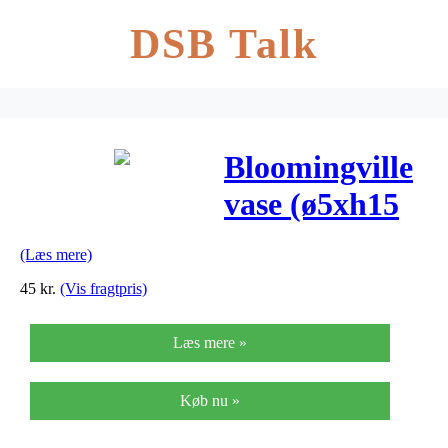
DSB Talk
Bloomingville
vase (ø5xh15
brunt stentøj)
(Læs mere)
45
kr.
(Vis fragtpris)
Læs mere »
Køb nu »