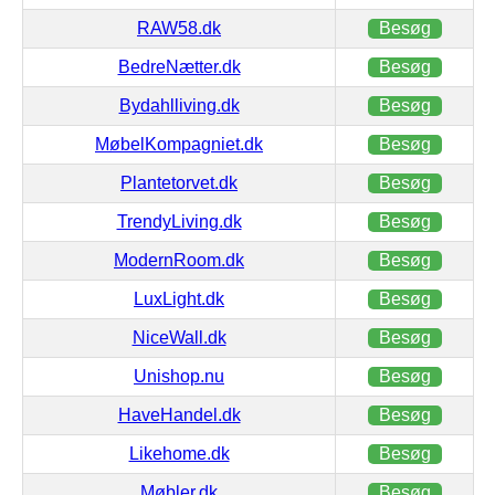
RAW58.dk
Besøg
BedreNætter.dk
Besøg
Bydahlliving.dk
Besøg
MøbelKompagniet.dk
Besøg
Plantetorvet.dk
Besøg
TrendyLiving.dk
Besøg
ModernRoom.dk
Besøg
LuxLight.dk
Besøg
NiceWall.dk
Besøg
Unishop.nu
Besøg
HaveHandel.dk
Besøg
Likehome.dk
Besøg
Møbler.dk
Besøg