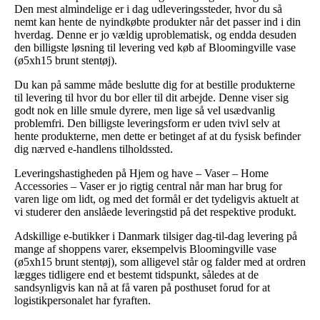
Den mest almindelige er i dag udleveringssteder, hvor du så
nemt kan hente de nyindkøbte produkter når det passer ind i din
hverdag. Denne er jo vældig uproblematisk, og endda desuden
den billigste løsning til levering ved køb af Bloomingville vase
(ø5xh15 brunt stentøj).
Du kan på samme måde beslutte dig for at bestille produkterne
til levering til hvor du bor eller til dit arbejde. Denne viser sig
godt nok en lille smule dyrere, men lige så vel usædvanlig
problemfri. Den billigste leveringsform er uden tvivl selv at
hente produkterne, men dette er betinget af at du fysisk befinder
dig nærved e-handlens tilholdssted.
Leveringshastigheden på Hjem og have – Vaser – Home
Accessories – Vaser er jo rigtig central når man har brug for
varen lige om lidt, og med det formål er det tydeligvis aktuelt at
vi studerer den anslåede leveringstid på det respektive produkt.
Adskillige e-butikker i Danmark tilsiger dag-til-dag levering på
mange af shoppens varer, eksempelvis Bloomingville vase
(ø5xh15 brunt stentøj), som alligevel står og falder med at ordren
lægges tidligere end et bestemt tidspunkt, således at de
sandsynligvis kan nå at få varen på posthuset forud for at
logistikpersonalet har fyraften.