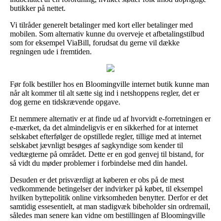
butikker på nettet.
Vi tilråder generelt betalinger med kort eller betalinger med
mobilen. Som alternativ kunne du overveje et afbetalingstilbud
som for eksempel ViaBill, forudsat du gerne vil dække
regningen ude i fremtiden.
Før folk bestiller hos en Bloomingville internet butik kunne man
når alt kommer til alt sætte sig ind i netshoppens regler, det er
dog gerne en tidskrævende opgave.
Et nemmere alternativ er at finde ud af hvorvidt e-forretningen er
e-mærket, da det almindeligvis er en sikkerhed for at internet
selskabet efterfølger de opstillede regler, tillige med at internet
selskabet jævnligt besøges af sagkyndige som kender til
vedtægterne på området. Dette er en god genvej til bistand, for
så vidt du møder problemer i forbindelse med din handel.
Desuden er det prisværdigt at køberen er obs på de mest
vedkommende betingelser der indvirker på købet, til eksempel
hvilken byttepolitik online virksomheden benytter. Derfor er det
samtidig essesentielt, at man stadigvæk bibeholder sin ordremail,
således man senere kan vidne om bestillingen af Bloomingville