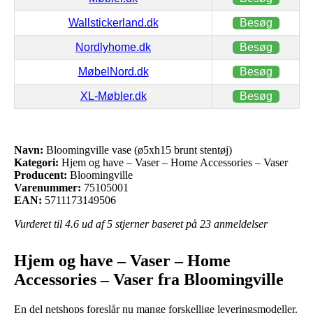
Wallstickerland.dk
Besøg
Nordlyhome.dk
Besøg
MøbelNord.dk
Besøg
XL-Møbler.dk
Besøg
Navn:
Bloomingville vase (ø5xh15 brunt stentøj)
Kategori:
Hjem og have – Vaser – Home Accessories – Vaser
Producent:
Bloomingville
Varenummer:
75105001
EAN:
5711173149506
Vurderet til
4.6
ud af 5 stjerner baseret på
23
anmeldelser
Hjem og have – Vaser – Home
Accessories – Vaser fra Bloomingville
En del netshops foreslår nu mange forskellige leveringsmodeller.