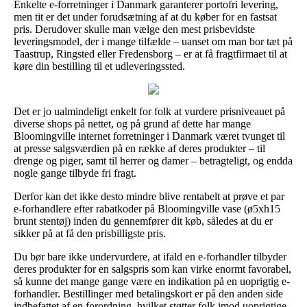
Enkelte e-forretninger i Danmark garanterer portofri levering,
men tit er det under forudsætning af at du køber for en fastsat
pris. Derudover skulle man vælge den mest prisbevidste
leveringsmodel, der i mange tilfælde – uanset om man bor tæt på
Taastrup, Ringsted eller Fredensborg – er at få fragtfirmaet til at
køre din bestilling til et udleveringssted.
Det er jo ualmindeligt enkelt for folk at vurdere prisniveauet på
diverse shops på nettet, og på grund af dette har mange
Bloomingville internet forretninger i Danmark været tvunget til
at presse salgsværdien på en række af deres produkter – til
drenge og piger, samt til herrer og damer – betragteligt, og endda
nogle gange tilbyde fri fragt.
Derfor kan det ikke desto mindre blive rentabelt at prøve et par
e-forhandlere efter rabatkoder på Bloomingville vase (ø5xh15
brunt stentøj) inden du gennemfører dit køb, således at du er
sikker på at få den prisbilligste pris.
Du bør bare ikke undervurdere, at ifald en e-forhandler tilbyder
deres produkter for en salgspris som kan virke enormt favorabel,
så kunne det mange gange være en indikation på en uoprigtig e-
forhandler. Bestillinger med betalingskort er på den anden side
indbefattet af en forordning, hvilket støtter folk imod uoprigtige