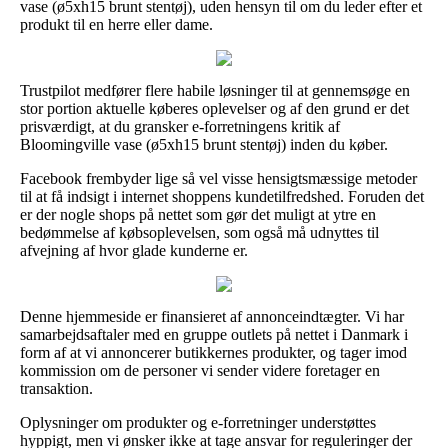
vase (ø5xh15 brunt stentøj), uden hensyn til om du leder efter et
produkt til en herre eller dame.
Trustpilot medfører flere habile løsninger til at gennemsøge en
stor portion aktuelle køberes oplevelser og af den grund er det
prisværdigt, at du gransker e-forretningens kritik af
Bloomingville vase (ø5xh15 brunt stentøj) inden du køber.
Facebook frembyder lige så vel visse hensigtsmæssige metoder
til at få indsigt i internet shoppens kundetilfredshed. Foruden det
er der nogle shops på nettet som gør det muligt at ytre en
bedømmelse af købsoplevelsen, som også må udnyttes til
afvejning af hvor glade kunderne er.
Denne hjemmeside er finansieret af annonceindtægter. Vi har
samarbejdsaftaler med en gruppe outlets på nettet i Danmark i
form af at vi annoncerer butikkernes produkter, og tager imod
kommission om de personer vi sender videre foretager en
transaktion.
Oplysninger om produkter og e-forretninger understøttes
hyppigt, men vi ønsker ikke at tage ansvar for reguleringer der