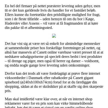
En hel del firmaer på nettet præsterer levering uden gebyr, men
tit er det kun gældende hvis du handler for et fastslået beløb.
Ellers kunne du foretrække den prisbilligste mulighed for fragt,
som i de fleste tilfælde – uden hensyn til om du bor i Køge,
Haderslev eller Assens – vil være at få fragtmanden til at køre
din pakke til et afhentningssted.
Det har vist sig at være ret så enkelt for almindelige mennesker
at sammenholde priser hos forskellige forretninger på nettet, og
altså har massevis af Canett online varehuse været presset til at at
nedskære udsalgspriserne på specielt deres bedst i test produkter
– til drenge og piger, men også til herrer og damer – voldsomt,
og endda nogle gange love levering uden omkostninger.
Derfor kan det trods alt være fordelagtigt at prøve flere internet
virksomheder i Danmark efter rabatkoder på Canett gigant
spisebord (ø240xb100xh74cm) forud for at du færdiggør din
shopping, sådan at du er skråsikker på at skaffe sig den skarpeste
pris.
Man skal imidlertid være klar over, at når en internet shop
reklamerer varer for en pris som kan virke himmelråbende
letkøbt, bør det tit være et signal om en uærlig online shop.