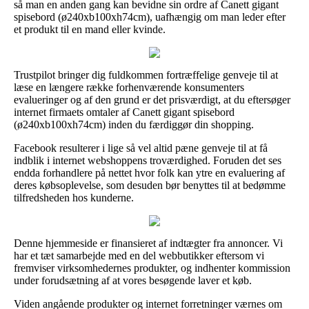
så man en anden gang kan bevidne sin ordre af Canett gigant
spisebord (ø240xb100xh74cm), uafhængig om man leder efter
et produkt til en mand eller kvinde.
Trustpilot bringer dig fuldkommen fortræffelige genveje til at
læse en længere række forhenværende konsumenters
evalueringer og af den grund er det prisværdigt, at du eftersøger
internet firmaets omtaler af Canett gigant spisebord
(ø240xb100xh74cm) inden du færdiggør din shopping.
Facebook resulterer i lige så vel altid pæne genveje til at få
indblik i internet webshoppens troværdighed. Foruden det ses
endda forhandlere på nettet hvor folk kan ytre en evaluering af
deres købsoplevelse, som desuden bør benyttes til at bedømme
tilfredsheden hos kunderne.
Denne hjemmeside er finansieret af indtægter fra annoncer. Vi
har et tæt samarbejde med en del webbutikker eftersom vi
fremviser virksomhedernes produkter, og indhenter kommission
under forudsætning af at vores besøgende laver et køb.
Viden angående produkter og internet forretninger værnes om