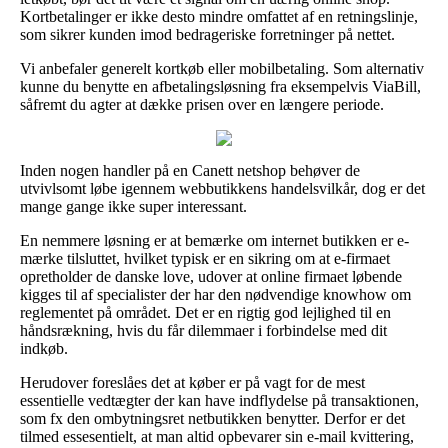
Kortbetalinger er ikke desto mindre omfattet af en retningslinje,
som sikrer kunden imod bedrageriske forretninger på nettet.
Vi anbefaler generelt kortkøb eller mobilbetaling. Som alternativ
kunne du benytte en afbetalingsløsning fra eksempelvis ViaBill,
såfremt du agter at dække prisen over en længere periode.
Inden nogen handler på en Canett netshop behøver de
utvivlsomt løbe igennem webbutikkens handelsvilkår, dog er det
mange gange ikke super interessant.
En nemmere løsning er at bemærke om internet butikken er e-
mærke tilsluttet, hvilket typisk er en sikring om at e-firmaet
opretholder de danske love, udover at online firmaet løbende
kigges til af specialister der har den nødvendige knowhow om
reglementet på området. Det er en rigtig god lejlighed til en
håndsrækning, hvis du får dilemmaer i forbindelse med dit
indkøb.
Herudover foreslåes det at køber er på vagt for de mest
essentielle vedtægter der kan have indflydelse på transaktionen,
som fx den ombytningsret netbutikken benytter. Derfor er det
tilmed essesentielt, at man altid opbevarer sin e-mail kvittering,