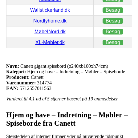
Wallstickerland.dk
Besøg
Nordlyhome.dk
Besøg
MøbelNord.dk
Besøg
XL-Møbler.dk
Besøg
Navn:
Canett gigant spisebord (ø240xb100xh74cm)
Kategori:
Hjem og have – Indretning – Møbler – Spiseborde
Producent:
Canett
Varenummer:
314774
EAN:
5712557011563
Vurderet til
4.1
ud af 5 stjerner baseret på
19
anmeldelser
Hjem og have – Indretning – Møbler –
Spiseborde fra Canett
Størstedelen af internet firmaer yder på nuværende tidspunkt