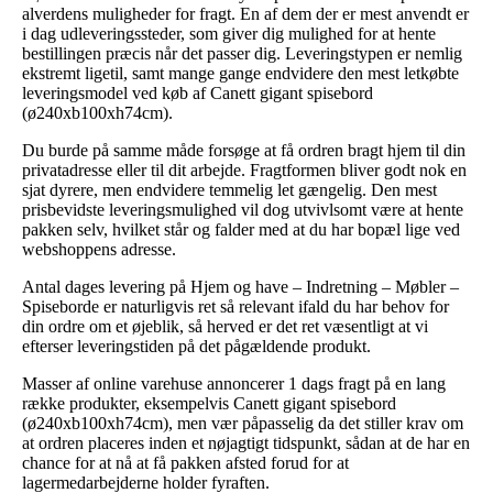
alverdens muligheder for fragt. En af dem der er mest anvendt er
i dag udleveringssteder, som giver dig mulighed for at hente
bestillingen præcis når det passer dig. Leveringstypen er nemlig
ekstremt ligetil, samt mange gange endvidere den mest letkøbte
leveringsmodel ved køb af Canett gigant spisebord
(ø240xb100xh74cm).
Du burde på samme måde forsøge at få ordren bragt hjem til din
privatadresse eller til dit arbejde. Fragtformen bliver godt nok en
sjat dyrere, men endvidere temmelig let gængelig. Den mest
prisbevidste leveringsmulighed vil dog utvivlsomt være at hente
pakken selv, hvilket står og falder med at du har bopæl lige ved
webshoppens adresse.
Antal dages levering på Hjem og have – Indretning – Møbler –
Spiseborde er naturligvis ret så relevant ifald du har behov for
din ordre om et øjeblik, så herved er det ret væsentligt at vi
efterser leveringstiden på det pågældende produkt.
Masser af online varehuse annoncerer 1 dags fragt på en lang
række produkter, eksempelvis Canett gigant spisebord
(ø240xb100xh74cm), men vær påpasselig da det stiller krav om
at ordren placeres inden et nøjagtigt tidspunkt, sådan at de har en
chance for at nå at få pakken afsted forud for at
lagermedarbejderne holder fyraften.