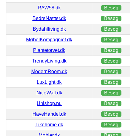
RAW58.dk
Besøg
BedreNætter.dk
Besøg
Bydahlliving.dk
Besøg
MøbelKompagniet.dk
Besøg
Plantetorvet.dk
Besøg
TrendyLiving.dk
Besøg
ModernRoom.dk
Besøg
LuxLight.dk
Besøg
NiceWall.dk
Besøg
Unishop.nu
Besøg
HaveHandel.dk
Besøg
Likehome.dk
Besøg
Møbler.dk
Besøg