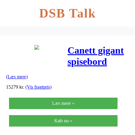
DSB Talk
Canett gigant
spisebord
(ø240xb100xh7
(Læs mere)
15279
kr.
(Vis fragtpris)
Læs mere »
Køb nu »