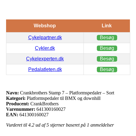
Webshop
Link
Cykelpartner.dk
Besøg
Cykler.dk
Besøg
Cykelexperten.dk
Besøg
Pedalatleten.dk
Besøg
Navn:
Crankbrothers Stamp 7 – Platformspedaler – Sort
Kategori:
Platformspedaler til BMX og downhill
Producent:
CrankBrothers
Varenummer:
641300160027
EAN:
641300160027
Vurderet til
4.2
ud af 5 stjerner baseret på
1
anmeldelser