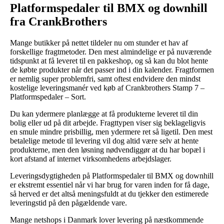
Platformspedaler til BMX og downhill
fra CrankBrothers
Mange butikker på nettet tildeler nu om stunder et hav af
forskellige fragtmetoder. Den mest almindelige er på nuværende
tidspunkt at få leveret til en pakkeshop, og så kan du blot hente
de købte produkter når det passer ind i din kalender. Fragtformen
er nemlig super problemfri, samt oftest endvidere den mindst
kostelige leveringsmanér ved køb af Crankbrothers Stamp 7 –
Platformspedaler – Sort.
Du kan ydermere planlægge at få produkterne leveret til din
bolig eller ud på dit arbejde. Fragttypen viser sig beklageligvis
en smule mindre prisbillig, men ydermere ret så ligetil. Den mest
betalelige metode til levering vil dog altid være selv at hente
produkterne, men den løsning nødvendiggør at du har bopæl i
kort afstand af internet virksomhedens arbejdslager.
Leveringsdygtigheden på Platformspedaler til BMX og downhill
er ekstremt essentiel når vi har brug for varen inden for få dage,
så herved er det altså meningsfuldt at du tjekker den estimerede
leveringstid på den pågældende vare.
Mange netshops i Danmark lover levering på næstkommende