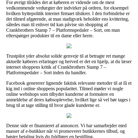
For øvrigt tilrådes det at køberen er vidende om de mest
vedkommende vedtægter der indvirker på ordren, for eksempel
hvilken byttepolitik internet firmaet tilsikrer. I den forbindelse er
det tilmed afgørende, at man stadigvæk beholder ens kvittering,
således man til enhver tid kan påvise sin shopping af
Crankbrothers Stamp 7 – Platformspedaler – Sort, om man
efterspørger produkter til en dame eller herre.
Trustpilot yder absolut solide genveje til at betragte ret mange
aktuelle køberes erfaringer og herved er det en hjælp, at du læser
internet shoppens kritik af Crankbrothers Stamp 7 –
Platformspedaler – Sort inden du handler.
Facebook genererer lignende faktisk relevante metoder til at få et
kig ind i online shoppens popularitet. Tilmed møder vi nogle
online webshops som tilbyder kunderne at formulere en
anmeldelse af deres købsoplevelse, hvilket lige så vel bør tages i
brug til at tage stilling til hvor glade kunderne er.
Denne side er finansieret af annoncer. Vi har samarbejder med
masser af e-butikker når vi promoverer butikkernes tilbud, og
høster betaling hvis du fuldfører en bestilling.