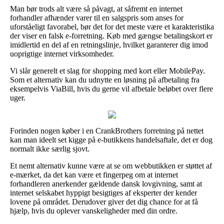
Man bør trods alt være så påvagt, at såfremt en internet
forhandler afhænder varer til en salgspris som anses for
uforståeligt favorabel, bør det for det meste være et karakteristika
der viser en falsk e-forretning. Køb med gængse betalingskort er
imidlertid en del af en retningslinje, hvilket garanterer dig imod
uoprigtige internet virksomheder.
Vi slår generelt et slag for shopping med kort eller MobilePay.
Som et alternativ kan du udnytte en løsning på afbetaling fra
eksempelvis ViaBill, hvis du gerne vil afbetale beløbet over flere
uger.
Forinden nogen køber i en CrankBrothers forretning på nettet
kan man ideelt set kigge på e-butikkens handelsaftale, det er dog
normalt ikke særlig sjovt.
Et nemt alternativ kunne være at se om webbutikken er støttet af
e-mærket, da det kan være et fingerpeg om at internet
forhandleren anerkender gældende dansk lovgivning, samt at
internet selskabet hyppigt besigtiges af eksperter der kender
lovene på området. Derudover giver det dig chance for at få
hjælp, hvis du oplever vanskeligheder med din ordre.