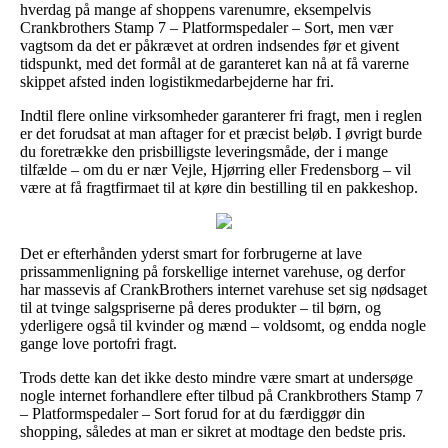
hverdag på mange af shoppens varenumre, eksempelvis
Crankbrothers Stamp 7 – Platformspedaler – Sort, men vær
vagtsom da det er påkrævet at ordren indsendes før et givent
tidspunkt, med det formål at de garanteret kan nå at få varerne
skippet afsted inden logistikmedarbejderne har fri.
Indtil flere online virksomheder garanterer fri fragt, men i reglen
er det forudsat at man aftager for et præcist beløb. I øvrigt burde
du foretrække den prisbilligste leveringsmåde, der i mange
tilfælde – om du er nær Vejle, Hjørring eller Fredensborg – vil
være at få fragtfirmaet til at køre din bestilling til en pakkeshop.
Det er efterhånden yderst smart for forbrugerne at lave
prissammenligning på forskellige internet varehuse, og derfor
har massevis af CrankBrothers internet varehuse set sig nødsaget
til at tvinge salgspriserne på deres produkter – til børn, og
yderligere også til kvinder og mænd – voldsomt, og endda nogle
gange love portofri fragt.
Trods dette kan det ikke desto mindre være smart at undersøge
nogle internet forhandlere efter tilbud på Crankbrothers Stamp 7
– Platformspedaler – Sort forud for at du færdiggør din
shopping, således at man er sikret at modtage den bedste pris.