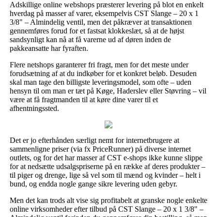
Adskillige online webshops præsterer levering på blot en enkelt
hverdag på masser af varer, eksempelvis CST Slange – 20 x 1
3/8" – Almindelig ventil, men det påkræver at transaktionen
gennemføres forud for et fastsat klokkeslæt, så at de højst
sandsynligt kan nå at få varerne ud af døren inden de
pakkeansatte har fyraften.
Flere netshops garanterer fri fragt, men for det meste under
forudsætning af at du indkøber for et konkret beløb. Desuden
skal man tage den billigste leveringsmodel, som ofte – uden
hensyn til om man er tæt på Køge, Haderslev eller Støvring – vil
være at få fragtmanden til at køre dine varer til et
afhentningssted.
Det er jo efterhånden særligt nemt for internetbrugere at
sammenligne priser (via fx PriceRunner) på diverse internet
outlets, og for det har masser af CST e-shops ikke kunne slippe
for at nedsætte udsalgspriserne på en række af deres produkter –
til piger og drenge, lige så vel som til mænd og kvinder – helt i
bund, og endda nogle gange sikre levering uden gebyr.
Men det kan trods alt vise sig profitabelt at granske nogle enkelte
online virksomheder efter tilbud på CST Slange – 20 x 1 3/8" –