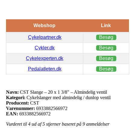
Webshop
Link
Cykelpartner.dk
Besøg
Cykler.dk
Besøg
Cykelexperten.dk
Besøg
Pedalatleten.dk
Besøg
Navn:
CST Slange – 20 x 1 3/8" – Almindelig ventil
Kategori:
Cykelslanger med almindelig / dunlop ventil
Producent:
CST
Varenummer:
6933882566972
EAN:
6933882566972
Vurderet til
4
ud af 5 stjerner baseret på
9
anmeldelser