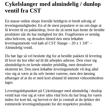
Cykelslanger med almindelig / dunlop
ventil fra CST
En masse online shops foreslår heldigvis et bredt udvalg af
leveringsmuligheder. En af de mest populære er nu om dage at
få leveret til en pakkeshop, hvor du så nemt kan hente de bestilte
produkter når du har mulighed for det. Fragtformen er nemlig
ultra bekvem, og desuden tilmed den mest letkøbte
leveringsmetode ved køb af CST Slange – 20 x 1 3/8" –
Almindelig ventil.
Du bør lige så vel beslutte dig for at bestille pakken til levering
til hvor du bor eller ud til dit arbejdes adresse. Den viser sig
almindeligvis en kende mindre prisbillig, men derudover
ekstremt let. Den mest letkøbte leveringsmetode vil dog altid
vise sig at være at du selv henter varerne, men den løsning
afhænger af at du er med kort afstand til internet virksomhedens
lager.
Leveringstidspunktet på Cykelslanger med almindelig / dunlop
ventil kan vise sig at være ultra vital hvis du har brug for varen
inden for kort tid, og herved er det jo centralt at du tjekker det
estimerede leveringstidspunkt for det respektive produkt.