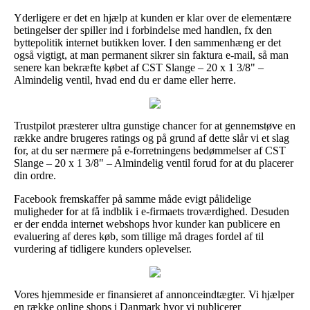
Yderligere er det en hjælp at kunden er klar over de elementære
betingelser der spiller ind i forbindelse med handlen, fx den
byttepolitik internet butikken lover. I den sammenhæng er det
også vigtigt, at man permanent sikrer sin faktura e-mail, så man
senere kan bekræfte købet af CST Slange – 20 x 1 3/8" –
Almindelig ventil, hvad end du er dame eller herre.
Trustpilot præsterer ultra gunstige chancer for at gennemstøve en
række andre brugeres ratings og på grund af dette slår vi et slag
for, at du ser nærmere på e-forretningens bedømmelser af CST
Slange – 20 x 1 3/8" – Almindelig ventil forud for at du placerer
din ordre.
Facebook fremskaffer på samme måde evigt pålidelige
muligheder for at få indblik i e-firmaets troværdighed. Desuden
er der endda internet webshops hvor kunder kan publicere en
evaluering af deres køb, som tillige må drages fordel af til
vurdering af tidligere kunders oplevelser.
Vores hjemmeside er finansieret af annonceindtægter. Vi hjælper
en række online shops i Danmark hvor vi publicerer