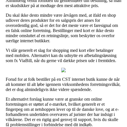
Almindelig ventil forinden du gennemfører din bestilling, så man
er skudsikker på at modtage den mest attraktive pris.
Du skal ikke desto mindre være årvågen med, at ifald en shop
udlover deres produkter for en salgspris der anses for
overordentlig god, så er det for det meste være et faresignal om
en falsk online forretning. Bestillinger med kort er ikke desto
mindre omsluttet af en retningslinje, som beskytter os overfor
uærlige internet butikker.
Vi slår generelt et slag for shopping med kort eller betalinger
med mobilen. Alternativt kan du udnytte en afbetalingsløsning
som fx ViaBill, når du gerne vil dække prisen ude i fremtiden.
Forud for at folk bestiller på en CST internet butik kunne de når
alt kommer til alt løbe igennem virksomhedens forretningsvilkår,
det er dog almindeligvis ikke videre spændende.
Et alternativt forslag kunne være at granske om online
forretningen er støttet af e-mærket, hvilket generelt er et
fingerpeg om at netshoppen lever op til de danske love, og at e-
forhandleren undertiden overværes af jurister der har indsigt i
vilkårene. Det er en rigtig god genvej til support, hvis du skulle
få problemstillinger i forbindelse med dit indkøb.