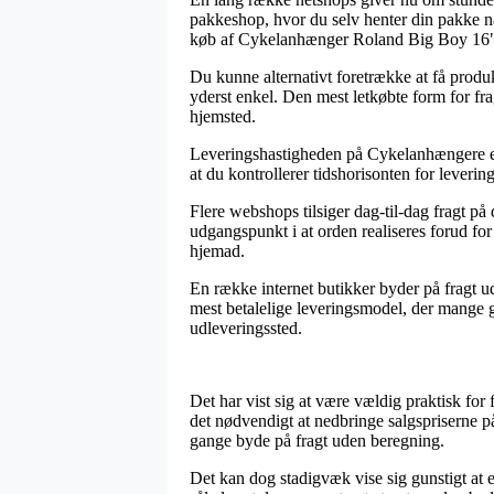
pakkeshop, hvor du selv henter din pakke nå
køb af Cykelanhænger Roland Big Boy 16"
Du kunne alternativt foretrække at få produkt
yderst enkel. Den mest letkøbte form for fra
hjemsted.
Leveringshastigheden på Cykelanhængere er j
at du kontrollerer tidshorisonten for lever
Flere webshops tilsiger dag-til-dag fragt 
udgangspunkt i at orden realiseres forud for
hjemad.
En række internet butikker byder på fragt u
mest betalelige leveringsmodel, der mange gan
udleveringssted.
Det har vist sig at være vældig praktisk for 
det nødvendigt at nedbringe salgspriserne p
gange byde på fragt uden beregning.
Det kan dog stadigvæk vise sig gunstigt at 