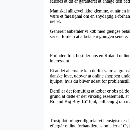
således at du er garanteret at antage den beds
Man skal alligevel ikke glemme, at når en int
være et faresignal om en snydagtig e-forhan
nettet.
Generelt anbefaler vi køb med gængse betali
ser en fordel i at afbetale regningen senere.
Forinden folk bestiller hos en Roland onli
interessant.
Et andet alternativ kan derfor være at grans
danske love, udover at online shoppen under
hjulpet, hvis du bliver udsat for problemstill
Dertil er det fornuftigt at køber er obs på d
grund af dette er det virkelig essesentielt,
Roland Big Boy 16" hjul, uafhængig om man l
Trustpilot bringer dig relativt hensigtsmæssi
eftergår online forhandlerens omtaler af 