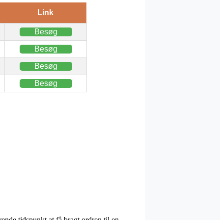
Link
Besøg
Besøg
Besøg
Besøg
de tidspunkt at få bragt ordren til en