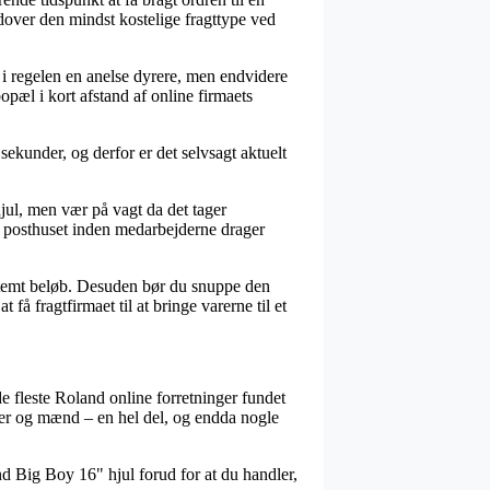
udover den mindst kostelige fragttype ved
er i regelen en anelse dyrere, men endvidere
opæl i kort afstand af online firmaets
ekunder, og derfor er det selvsagt aktuelt
jul, men vær på vagt da det tager
 på posthuset inden medarbejderne drager
estemt beløb. Desuden bør du snuppe den
å fragtfirmaet til at bringe varerne til et
de fleste Roland online forretninger fundet
nder og mænd – en hel del, og endda nogle
nd Big Boy 16" hjul forud for at du handler,