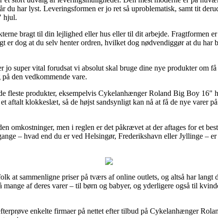
r du har lyst. Leveringsformen er jo ret så uproblematisk, samt tit der
 hjul.
erne bragt til din lejlighed eller hus eller til dit arbejde. Fragtformen 
gt er dog at du selv henter ordren, hvilket dog nødvendiggør at du har b
o super vital forudsat vi absolut skal bruge dine nye produkter om få s
ing på den vedkommende vare.
på de fleste produkter, eksempelvis Cykelanhænger Roland Big Boy 16" h
 et aftalt klokkeslæt, så de højst sandsynligt kan nå at få de nye varer
den omkostninger, men i reglen er det påkrævet at der aftages for et b
ge – hvad end du er ved Helsingør, Frederikshavn eller Jyllinge – er at f
folk at sammenligne priser på tværs af online outlets, og altså har langt 
å mange af deres varer – til børn og babyer, og yderligere også til kvi
efterprøve enkelte firmaer på nettet efter tilbud på Cykelanhænger Rola