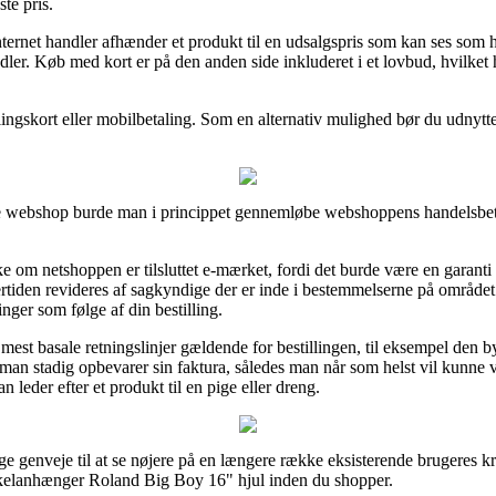
te pris.
ernet handler afhænder et produkt til en udsalgspris som kan ses som helt
dler. Køb med kort er på den anden side inkluderet i et lovbud, hvilket 
ngskort eller mobilbetaling. Som en alternativ mulighed bør du udnytte
ne webshop burde man i princippet gennemløbe webshoppens handelsbeti
ke om netshoppen er tilsluttet e-mærket, fordi det burde være en garanti 
tiden revideres af sagkyndige der er inde i bestemmelserne på området.
inger som følge af din bestilling.
e mest basale retningslinjer gældende for bestillingen, til eksempel den b
 at man stadig opbevarer sin faktura, således man når som helst vil kun
eder efter et produkt til en pige eller dreng.
ge genveje til at se nøjere på en længere række eksisterende brugeres krit
Cykelanhænger Roland Big Boy 16" hjul inden du shopper.