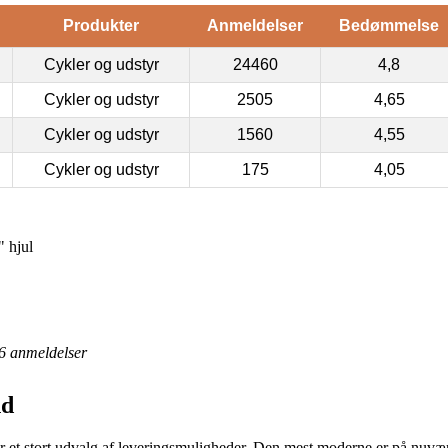
Produkter
Anmeldelser
Bedømmelse
Cykler og udstyr
24460
4,8
Cykler og udstyr
2505
4,65
Cykler og udstyr
1560
4,55
Cykler og udstyr
175
4,05
 hjul
6
anmeldelser
nd
et stort udvalg af leveringsmuligheder. Den mest moderne er på nuværen