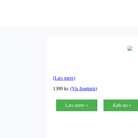
(Læs mere)
1399
kr.
(Vis fragtpris)
Læs mere »
Køb nu »