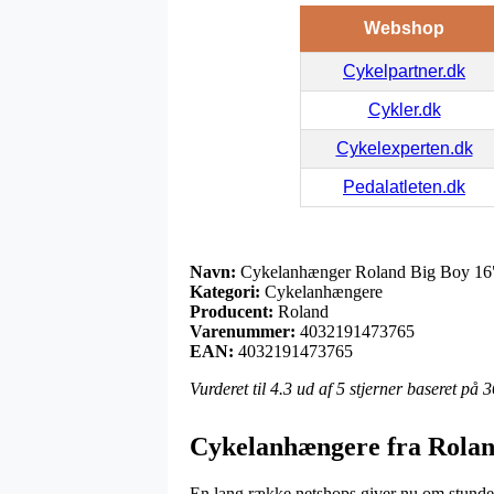
Webshop
Cykelpartner.dk
Cykler.dk
Cykelexperten.dk
Pedalatleten.dk
Navn:
Cykelanhænger Roland Big Boy 16"
Kategori:
Cykelanhængere
Producent:
Roland
Varenummer:
4032191473765
EAN:
4032191473765
Vurderet til
4.3
ud af 5 stjerner baseret på
3
Cykelanhængere fra Rola
En lang række netshops giver nu om stunder 