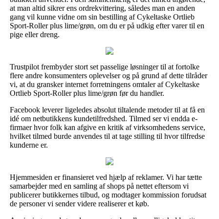
at man altid sikrer ens ordrekvittering, således man en anden
gang vil kunne vidne om sin bestilling af Cykeltaske Ortlieb
Sport-Roller plus lime/grøn, om du er på udkig efter varer til en
pige eller dreng.
Trustpilot frembyder stort set passelige løsninger til at fortolke
flere andre konsumenters oplevelser og på grund af dette tilråder
vi, at du gransker internet forretningens omtaler af Cykeltaske
Ortlieb Sport-Roller plus lime/grøn før du handler.
Facebook leverer ligeledes absolut tiltalende metoder til at få en
idé om netbutikkens kundetilfredshed. Tilmed ser vi endda e-
firmaer hvor folk kan afgive en kritik af virksomhedens service,
hvilket tilmed burde anvendes til at tage stilling til hvor tilfredse
kunderne er.
Hjemmesiden er finansieret ved hjælp af reklamer. Vi har tætte
samarbejder med en samling af shops på nettet eftersom vi
publicerer butikkernes tilbud, og modtager kommission forudsat
de personer vi sender videre realiserer et køb.