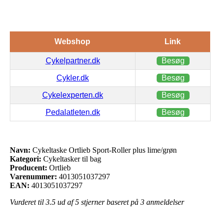
Webshop
Link
Cykelpartner.dk
Besøg
Cykler.dk
Besøg
Cykelexperten.dk
Besøg
Pedalatleten.dk
Besøg
Navn:
Cykeltaske Ortlieb Sport-Roller plus lime/grøn
Kategori:
Cykeltasker til bag
Producent:
Ortlieb
Varenummer:
4013051037297
EAN:
4013051037297
Vurderet til
3.5
ud af 5 stjerner baseret på
3
anmeldelser