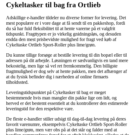
Cykeltasker til bag fra Ortlieb
Adskillige e-handler tildeler nu diverse former for levering. Det
mest populære er i vore dage at få sendt til en pakkeshop, fordi
du så har fuld fleksibilitet til at hente varerne på et valgfrit
tidspunkt. Fragttypen er jo virkelig gnidningsløs, og desuden
endda den mest prisbevidste mulighed for fragt ved køb af
Cykeltaske Ortlieb Sport-Roller plus lime/grøn.
Du kunne tillige forsøge at bestille levering til din bopæl eller til
adressen på dit arbejde. Løsningen er sædvanligvis en tand mere
bekostelig, men lige så vel ret fremkommelig. Den billigste
fragtmulighed er dog selv at hente pakken, men det afhænger af
at du fysisk befinder dig i nærheden af online firmaets
tilholdssted.
Leveringstidspunktet på Cykeltasker til bag er meget
bestemmende hvis man mangler din pakke lige om lidt, og
herved er det bestemt essentielt at du kontrollerer den estimerede
leveringstid for den respektive vare.
De fleste e-handler stiller udsigt til dag-til-dag levering på deres
favorit varenumre, eksempelvis Cykeltaske Ortlieb Sport-Roller
plus lime/grøn, men vær obs på at det står og falder med at