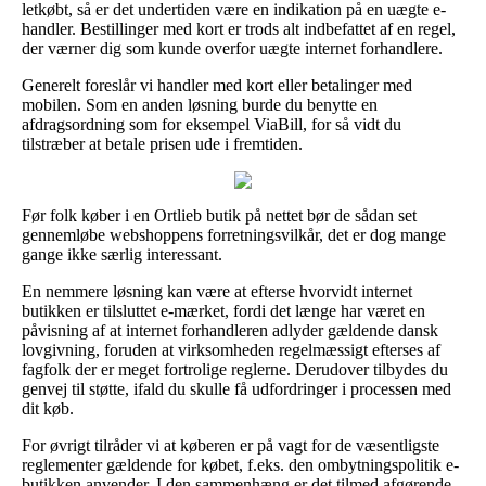
letkøbt, så er det undertiden være en indikation på en uægte e-
handler. Bestillinger med kort er trods alt indbefattet af en regel,
der værner dig som kunde overfor uægte internet forhandlere.
Generelt foreslår vi handler med kort eller betalinger med
mobilen. Som en anden løsning burde du benytte en
afdragsordning som for eksempel ViaBill, for så vidt du
tilstræber at betale prisen ude i fremtiden.
Før folk køber i en Ortlieb butik på nettet bør de sådan set
gennemløbe webshoppens forretningsvilkår, det er dog mange
gange ikke særlig interessant.
En nemmere løsning kan være at efterse hvorvidt internet
butikken er tilsluttet e-mærket, fordi det længe har været en
påvisning af at internet forhandleren adlyder gældende dansk
lovgivning, foruden at virksomheden regelmæssigt efterses af
fagfolk der er meget fortrolige reglerne. Derudover tilbydes du
genvej til støtte, ifald du skulle få udfordringer i processen med
dit køb.
For øvrigt tilråder vi at køberen er på vagt for de væsentligste
reglementer gældende for købet, f.eks. den ombytningspolitik e-
butikken anvender. I den sammenhæng er det tilmed afgørende,