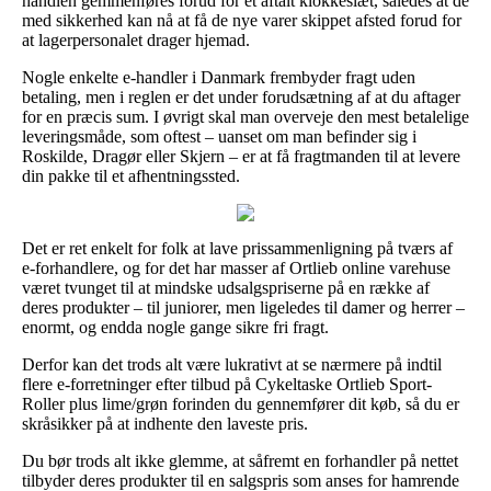
handlen gemmenføres forud for et aftalt klokkeslæt, således at de
med sikkerhed kan nå at få de nye varer skippet afsted forud for
at lagerpersonalet drager hjemad.
Nogle enkelte e-handler i Danmark frembyder fragt uden
betaling, men i reglen er det under forudsætning af at du aftager
for en præcis sum. I øvrigt skal man overveje den mest betalelige
leveringsmåde, som oftest – uanset om man befinder sig i
Roskilde, Dragør eller Skjern – er at få fragtmanden til at levere
din pakke til et afhentningssted.
Det er ret enkelt for folk at lave prissammenligning på tværs af
e-forhandlere, og for det har masser af Ortlieb online varehuse
været tvunget til at mindske udsalgspriserne på en række af
deres produkter – til juniorer, men ligeledes til damer og herrer –
enormt, og endda nogle gange sikre fri fragt.
Derfor kan det trods alt være lukrativt at se nærmere på indtil
flere e-forretninger efter tilbud på Cykeltaske Ortlieb Sport-
Roller plus lime/grøn forinden du gennemfører dit køb, så du er
skråsikker på at indhente den laveste pris.
Du bør trods alt ikke glemme, at såfremt en forhandler på nettet
tilbyder deres produkter til en salgspris som anses for hamrende