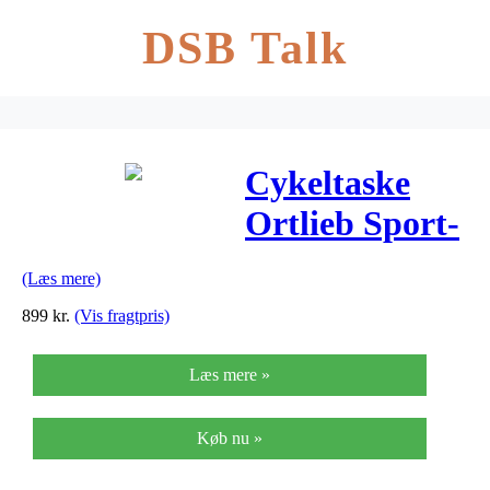
DSB Talk
Cykeltaske
Ortlieb Sport-
Roller plus
(Læs mere)
lime/grøn
899
kr.
(Vis fragtpris)
Læs mere »
Køb nu »