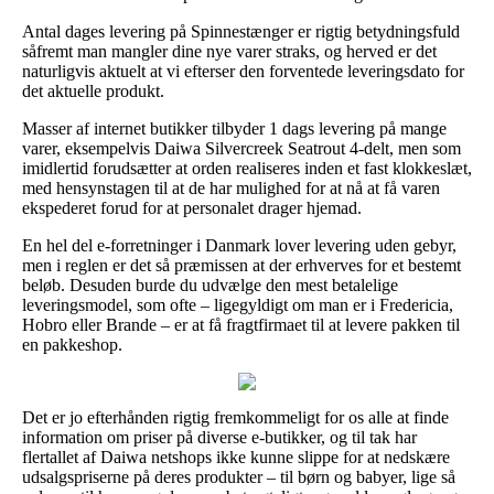
Antal dages levering på Spinnestænger er rigtig betydningsfuld
såfremt man mangler dine nye varer straks, og herved er det
naturligvis aktuelt at vi efterser den forventede leveringsdato for
det aktuelle produkt.
Masser af internet butikker tilbyder 1 dags levering på mange
varer, eksempelvis Daiwa Silvercreek Seatrout 4-delt, men som
imidlertid forudsætter at orden realiseres inden et fast klokkeslæt,
med hensynstagen til at de har mulighed for at nå at få varen
ekspederet forud for at personalet drager hjemad.
En hel del e-forretninger i Danmark lover levering uden gebyr,
men i reglen er det så præmissen at der erhverves for et bestemt
beløb. Desuden burde du udvælge den mest betalelige
leveringsmodel, som ofte – ligegyldigt om man er i Fredericia,
Hobro eller Brande – er at få fragtfirmaet til at levere pakken til
en pakkeshop.
Det er jo efterhånden rigtig fremkommeligt for os alle at finde
information om priser på diverse e-butikker, og til tak har
flertallet af Daiwa netshops ikke kunne slippe for at nedskære
udsalgspriserne på deres produkter – til børn og babyer, lige så