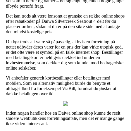
vel som til herrer og damer – betragteligt, og endda nogle gange
tilbyde portofri fragt.
Det kan trods alt være lønsomt at granske en række online shops
efter rabatkoder på Daiwa Silvercreek Seatrout 4-delt før du
placerer ordren, sådan at du er på den sikre side med at antage
den mindst kostelige pris.
Du bør trods alt være så påpasselig, at hvis en forretning på
nettet udbyder deres varer for en pris der kan virke utopisk god,
er det ofte være et symbol på en falsk internet shop. Bestillinger
med betalingskort er heldigvis dækket ind under en
lovbestemmelse, som dækker dig som kunde imod bedrageriske
online selskaber.
Vi anbefaler generelt kortbestillinger eller betalinger med
mobilen. Som en alternativ mulighed burde du benytte et
afdragstilbud fra for eksempel ViaBill, forudsat du ønsker at
dække betalingen over tid.
Inden nogen handler hos en Daiwa online shop kunne de reelt
studere webbutikkens forretningsaftale, men det er mange gange
ikke videre interessant.