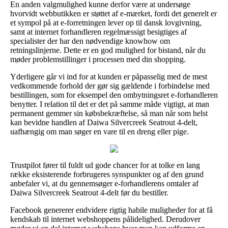
En anden valgmulighed kunne derfor være at undersøge
hvorvidt webbutikken er støttet af e-mærket, fordi det generelt er
et sympol på at e-forretningen lever op til dansk lovgivning,
samt at internet forhandleren regelmæssigt besigtiges af
specialister der har den nødvendige knowhow om
retningslinjerne. Dette er en god mulighed for bistand, når du
møder problemstillinger i processen med din shopping.
Yderligere går vi ind for at kunden er påpasselig med de mest
vedkommende forhold der gør sig gældende i forbindelse med
bestillingen, som for eksempel den ombytningsret e-forhandleren
benytter. I relation til det er det på samme måde vigtigt, at man
permanent gemmer sin købsbekræftelse, så man når som helst
kan bevidne handlen af Daiwa Silvercreek Seatrout 4-delt,
uafhængig om man søger en vare til en dreng eller pige.
Trustpilot fører til fuldt ud gode chancer for at tolke en lang
række eksisterende forbrugeres synspunkter og af den grund
anbefaler vi, at du gennemsøger e-forhandlerens omtaler af
Daiwa Silvercreek Seatrout 4-delt før du bestiller.
Facebook genererer endvidere rigtig habile muligheder for at få
kendskab til internet webshoppens pålidelighed. Derudover