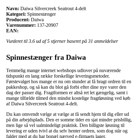
Navn:
Daiwa Silvercreek Seatrout 4-delt
Kategori:
Spinnestænger
Producent:
Daiwa
Varenummer:
137-20907
EAN:
Vurderet til
3.6
ud af 5 stjerner baseret på
31
anmeldelser
Spinnestænger fra Daiwa
Temmelig mange internet webshops udlover på nuværende
tidspunkt en lang række forskellige leveringsmetoder.
Førstevalget hos mange er nu om stunder at få bragt ordren til en
pakkeshop, og så kan du blot gå forbi efter dine nye varer den
dag der passer dig. Fragtformen er altså ret let gængelig, samt i
mange tilfælde tilmed den mindst kostelige fragtløsning ved køb
af Daiwa Silvercreek Seatrout 4-delt.
Du kan omvendt vælge at vælge at få sendt hjem til dig eller ud
på din arbejdsplads. Den er somme tider en sjat mindre prisbillig,
men lige så vel ualmindeligt praktisk. Den billigste løsning til
levering er uden tvivl at du selv henter ordren, som dog står og
falder med at du har bopæl nærved e-firmaets lager.