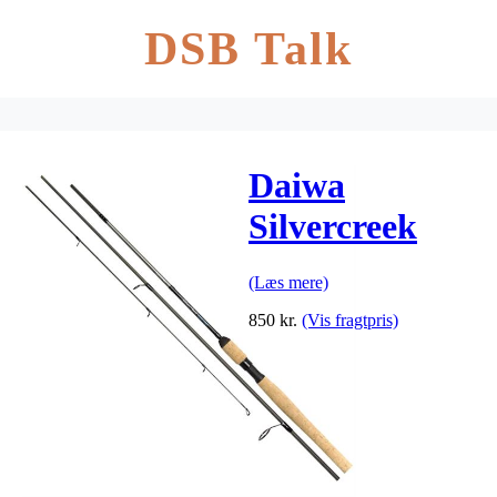
DSB Talk
Daiwa
Silvercreek
Seatrout 4-delt
(Læs mere)
850
kr.
(Vis fragtpris)