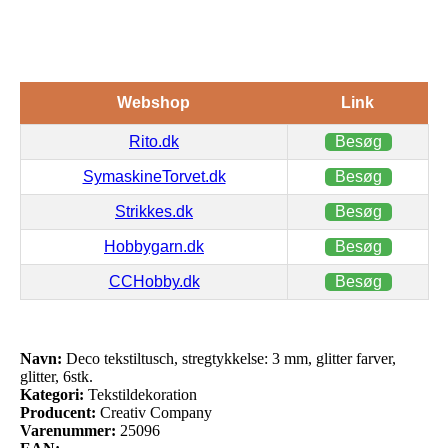
Webshop
Link
Rito.dk
Besøg
SymaskineTorvet.dk
Besøg
Strikkes.dk
Besøg
Hobbygarn.dk
Besøg
CCHobby.dk
Besøg
Navn:
Deco tekstiltusch, stregtykkelse: 3 mm, glitter farver,
glitter, 6stk.
Kategori:
Tekstildekoration
Producent:
Creativ Company
Varenummer:
25096