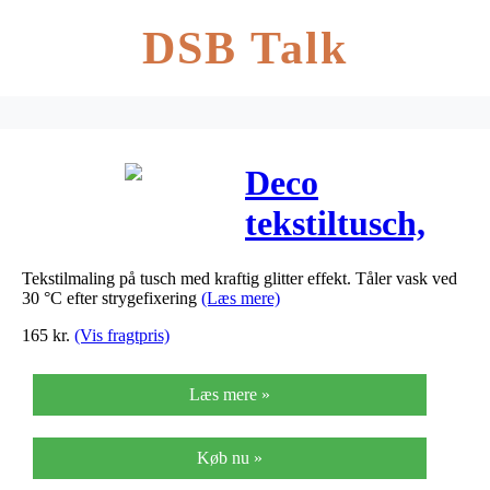
DSB Talk
Deco
tekstiltusch,
stregtykkelse:
Tekstilmaling på tusch med kraftig glitter effekt. Tåler vask ved
3 mm, glitter
30 °C efter strygefixering
(Læs mere)
farver, glitter,
165
kr.
(Vis fragtpris)
6stk.
Læs mere »
Køb nu »