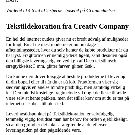
EAN:
Vurderet til
4.6
ud af 5 stjerner baseret på
46
anmeldelser
Tekstildekoration fra Creativ Company
En hel del internet outlets giver nu et bredt udvalg af muligheder
for fragt. En af de mest moderne er nu om dage
afhentningssteder, hvor du selv henter de købte produkter når du
har lyst. Fragtformen er nemlig yderst ligetil, samt desuden også
den billigste leveringsudgave ved køb af Deco tekstiltusch,
stregtykkelse: 3 mm, glitter farver, glitter, 6stk..
Du kunne derudover forsøge at bestille produkterne til levering
til din bopæl eller til når du er på job. Fragtformen viser sig
sædvanligvis en anelse mindre prisbillig, men samtidig virkelig
let. Den mindst kostelige fragtmetode vil dog i de fleste tilfælde
være selv at hente pakken, men det stiller krav om at du er tæt på
internet selskabets tilholdssted.
Leveringstidspunktet på Tekstildekoration er selvfølgelig
temmelig vigtig forudsat man har behov for ordren øjeblikkeligt,
så af den grund er det faktisk afgørende at du efterser
leveringstiden på den pågældende vare.