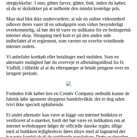
stregtykkelse: 3 mm, glitter farver, glitter, 6stk. inden du køber,
så du er skråsikker på at indhente den mindst kostelige pris.
Man skal blot ikke undervurdere, at når en online virksomhed
udlover deres varer til en udsalgspris som virker besynderligt
overkommelig, så bør det tit være en indikator for en bedragerisk
internet shop. Shopping med kort er på den anden side
indbefattet af et reglement, som værner en overfor svindlende
internet outlets.
Vi anbefaler kortkøb eller betalinger med mobilen. Som en
alternativ mulighed bør du overveje et afbetalingstilbud fra fx
ViaBill, i tilfælde af at du efterspørger at betale pengene over en
længere periode.
Forinden folk køber hos en Creativ Company netbutik kunne de
faktisk løbe igennem shoppens handelsvilkår, det er dog uden
tvivl ikke specielt ophidsende.
Et andet alternativ kan være at kigge om internet butikken er
verificeret af e-mærket, fordi det bør være en indikation om at
internet webshoppen følger de officielle danske regler, tillige
med at butikken lejlighedsvis føres tilsyn med af fagmænd der
har nøje kendskab til de gældende regulativer. Dette er desuden