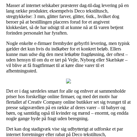
Masser af internet selskaber præsterer dag-til-dag levering på en
lang række produkter, eksempelvis Deco tekstiltusch,
stregtykkelse: 3 mm, glitter farver, glitter, 6stk., hvilket dog
beroer på at bestillingen placeres forud for et angivent
klokkeslæt, så de har udsigt til at kunne nå at få varen betjent
forinden personalet har fyraften.
Nogle enkelte e-firmaer frembyder gebyrfri levering, men typisk
gælder det kun hvis du indkøber for et konkret beløb. Ellers
kunne man udse dig den mest letkøbte fragtløsning, der oftest –
uden hensyn til om du er tæt på Vejle, Nyborg eller Skælskør –
vil blive at få fragtfirmaet til at køre dine varer til et
afhentningssted.
Det er i dag særdeles smart for alle og enhver at sammenholde
priser hos forskellige online firmaer, og med det motiv har
flertallet af Creativ Company online butikker set sig tvunget til at
presse salgsværdien på en række af deres varer – til babyer og
børn, og samtidig også til kvinder og mænd – enormt, og endda
nogle gange byde på fragt uden beregning.
Det kan dog stadigvæk vise sig udbytterigt at udforske et par
internet forretninger efter rabat på Deco tekstiltusch,