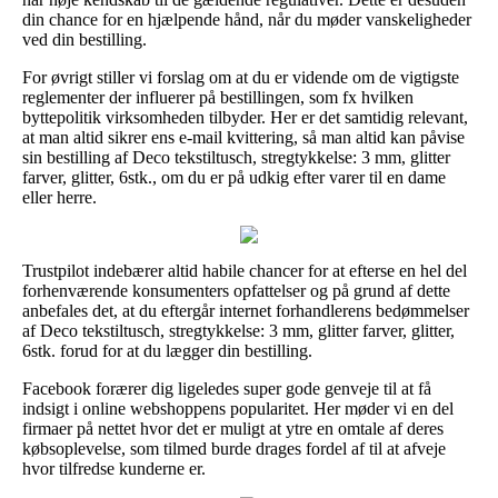
din chance for en hjælpende hånd, når du møder vanskeligheder
ved din bestilling.
For øvrigt stiller vi forslag om at du er vidende om de vigtigste
reglementer der influerer på bestillingen, som fx hvilken
byttepolitik virksomheden tilbyder. Her er det samtidig relevant,
at man altid sikrer ens e-mail kvittering, så man altid kan påvise
sin bestilling af Deco tekstiltusch, stregtykkelse: 3 mm, glitter
farver, glitter, 6stk., om du er på udkig efter varer til en dame
eller herre.
Trustpilot indebærer altid habile chancer for at efterse en hel del
forhenværende konsumenters opfattelser og på grund af dette
anbefales det, at du eftergår internet forhandlerens bedømmelser
af Deco tekstiltusch, stregtykkelse: 3 mm, glitter farver, glitter,
6stk. forud for at du lægger din bestilling.
Facebook forærer dig ligeledes super gode genveje til at få
indsigt i online webshoppens popularitet. Her møder vi en del
firmaer på nettet hvor det er muligt at ytre en omtale af deres
købsoplevelse, som tilmed burde drages fordel af til at afveje
hvor tilfredse kunderne er.