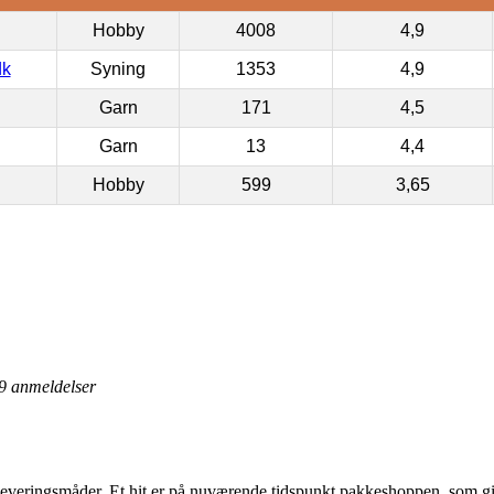
Hobby
4008
4,9
dk
Syning
1353
4,9
Garn
171
4,5
Garn
13
4,4
Hobby
599
3,65
9
anmeldelser
e leveringsmåder. Et hit er på nuværende tidspunkt pakkeshoppen, som giver