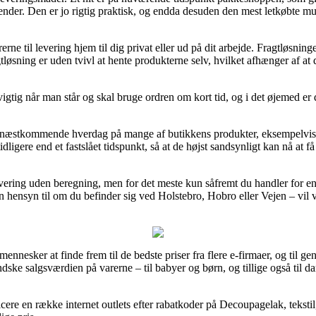
alender. Den er jo rigtig praktisk, og endda desuden den mest letkøbte m
ne til levering hjem til dig privat eller ud på dit arbejde. Fragtløsningen
agtløsning er uden tvivl at hente produkterne selv, hvilket afhænger af 
gtig når man står og skal bruge ordren om kort tid, og i det øjemed er d
på næstkommende hverdag på mange af butikkens produkter, eksempelvis 
dligere end et fastslået tidspunkt, så at de højst sandsynligt kan nå at 
evering uden beregning, men for det meste kun såfremt du handler for 
 hensyn til om du befinder sig ved Holstebro, Hobro eller Vejen – vil vær
ge mennesker at finde frem til de bedste priser fra flere e-firmaer, og t
indske salgsværdien på varerne – til babyer og børn, og tillige også til 
cere en række internet outlets efter rabatkoder på Decoupagelak, tekstil