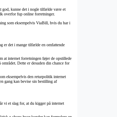
t god, kunne det i nogle tilfælde være et
k overfor fup online forretninger.
dning som eksempelvis ViaBill, hvis du har i
og er det i mange tilfælde en omfattende
 at internet forretningen føjer de opstillede
å området. Dette er desuden din chance for
om eksempelvis den returpolitik internet
en gang kan bevise sin bestilling af
i et slag for, at du kigger på internet
 faktisk e-shops hvor kunder kan formulere en