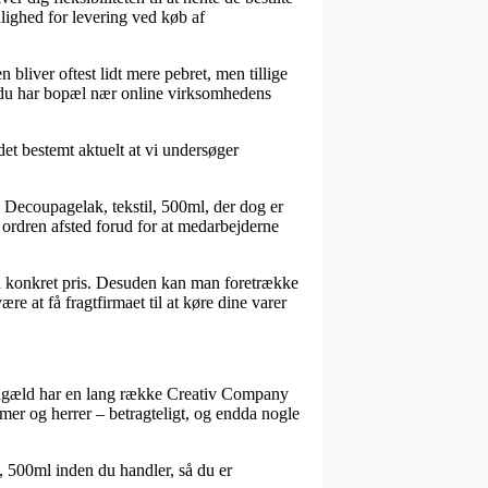
ulighed for levering ved køb af
 bliver oftest lidt mere pebret, men tillige
at du har bopæl nær online virksomhedens
et bestemt aktuelt at vi undersøger
Decoupagelak, tekstil, 500ml, der dog er
få ordren afsted forud for at medarbejderne
en konkret pris. Desuden kan man foretrække
e at få fragtfirmaet til at køre dine varer
il gengæld har en lang række Creativ Company
damer og herrer – betragteligt, og endda nogle
, 500ml inden du handler, så du er