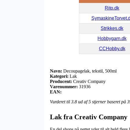
Rito.dk
SymaskineTorvet.
Strikkes.dk
Hobbygarn.dk
CCHobby.dk
Navn:
Decoupagelak, tekstil, 500ml
Kategori:
Lak
Producent:
Creativ Company
Varenummer:
31936
EAN:
Vurderet til
3.8
ud af 5 stjerner baseret på
3
Lak fra Creativ Company
En del shops på nettet yder til alt held fler