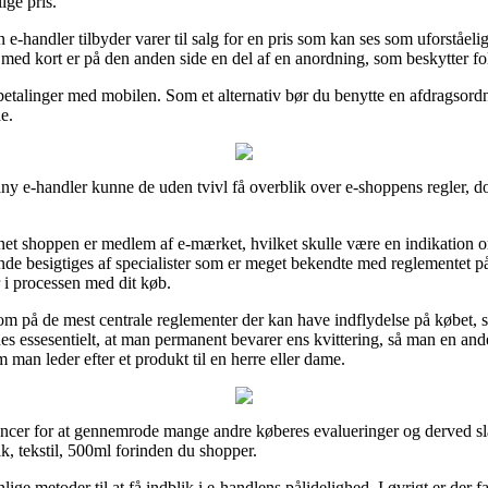
ige pris.
e-handler tilbyder varer til salg for en pris som kan ses som uforståelig
r med kort er på den anden side en del af en anordning, som beskytter fol
er betalinger med mobilen. Som et alternativ bør du benytte en afdragsor
e.
ny e-handler kunne de uden tvivl få overblik over e-shoppens regler, d
ernet shoppen er medlem af e-mærket, hvilket skulle være en indikation om
nde besigtiges af specialister som er meget bekendte med reglementet p
r i processen med dit køb.
m på de mest centrale reglementer der kan have indflydelse på købet, s
edes essesentielt, at man permanent bevarer ens kvittering, så man en and
 man leder efter et produkt til en herre eller dame.
ncer for at gennemrode mange andre køberes evalueringer og derved slår v
 tekstil, 500ml forinden du shopper.
lige metoder til at få indblik i e-handlens pålidelighed. I øvrigt er der