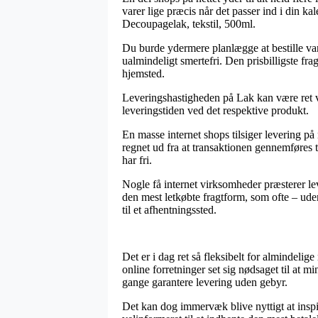
varer lige præcis når det passer ind i din k
Decoupagelak, tekstil, 500ml.
Du burde ydermere planlægge at bestille varer
ualmindeligt smertefri. Den prisbilligste fr
hjemsted.
Leveringshastigheden på Lak kan være ret vi
leveringstiden ved det respektive produkt.
En masse internet shops tilsiger levering 
regnet ud fra at transaktionen gennemføres ti
har fri.
Nogle få internet virksomheder præsterer l
den mest letkøbte fragtform, som ofte – uden
til et afhentningssted.
Det er i dag ret så fleksibelt for almindeli
online forretninger set sig nødsaget til at m
gange garantere levering uden gebyr.
Det kan dog immervæk blive nyttigt at inspi