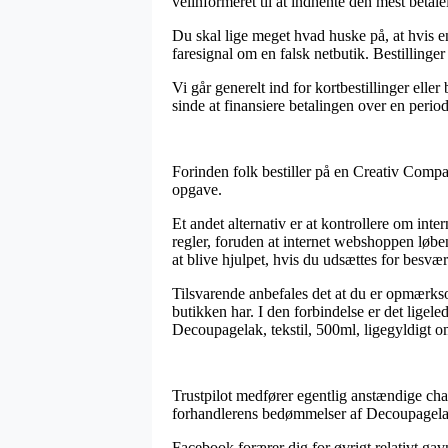
velinformeret til at indhente den mest betalel
Du skal lige meget hvad huske på, at hvis en 
faresignal om en falsk netbutik. Bestillinge
Vi går generelt ind for kortbestillinger ell
sinde at finansiere betalingen over en period
Forinden folk bestiller på en Creativ Compa
opgave.
Et andet alternativ er at kontrollere om int
regler, foruden at internet webshoppen løbe
at blive hjulpet, hvis du udsættes for besvæ
Tilsvarende anbefales det at du er opmærkso
butikken har. I den forbindelse er det ligel
Decoupagelak, tekstil, 500ml, ligegyldigt om
Trustpilot medfører egentlig anstændige cha
forhandlerens bedømmelser af Decoupagelak,
Facebook forærer dig for øvrigt relativt gavn