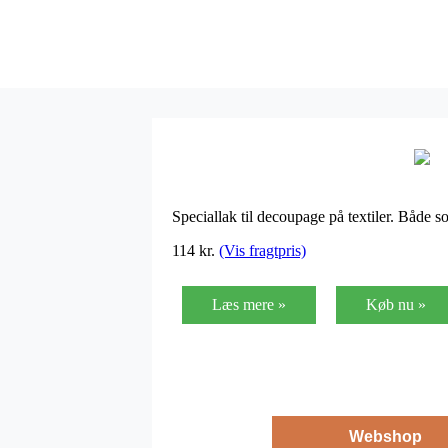
Speciallak til decoupage på textiler. Både s
114
kr.
(Vis fragtpris)
Læs mere »
Køb nu »
Webshop