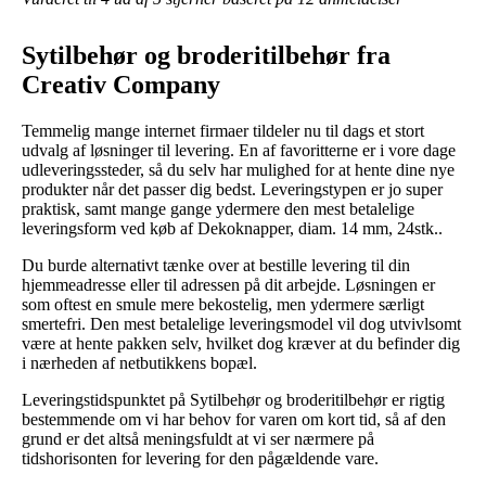
Sytilbehør og broderitilbehør fra
Creativ Company
Temmelig mange internet firmaer tildeler nu til dags et stort
udvalg af løsninger til levering. En af favoritterne er i vore dage
udleveringssteder, så du selv har mulighed for at hente dine nye
produkter når det passer dig bedst. Leveringstypen er jo super
praktisk, samt mange gange ydermere den mest betalelige
leveringsform ved køb af Dekoknapper, diam. 14 mm, 24stk..
Du burde alternativt tænke over at bestille levering til din
hjemmeadresse eller til adressen på dit arbejde. Løsningen er
som oftest en smule mere bekostelig, men ydermere særligt
smertefri. Den mest betalelige leveringsmodel vil dog utvivlsomt
være at hente pakken selv, hvilket dog kræver at du befinder dig
i nærheden af netbutikkens bopæl.
Leveringstidspunktet på Sytilbehør og broderitilbehør er rigtig
bestemmende om vi har behov for varen om kort tid, så af den
grund er det altså meningsfuldt at vi ser nærmere på
tidshorisonten for levering for den pågældende vare.