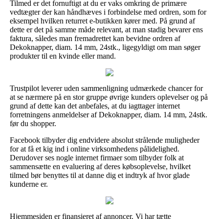
Tilmed er det fornuftigt at du er vaks omkring de primære
vedtægter der kan håndhæves i forbindelse med ordren, som for
eksempel hvilken returret e-butikken kører med. På grund af
dette er det på samme måde relevant, at man stadig bevarer ens
faktura, således man fremadrettet kan bevidne ordren af
Dekoknapper, diam. 14 mm, 24stk., ligegyldigt om man søger
produkter til en kvinde eller mand.
Trustpilot leverer uden sammenligning udmærkede chancer for
at se nærmere på en stor gruppe øvrige kunders oplevelser og på
grund af dette kan det anbefales, at du iagttager internet
forretningens anmeldelser af Dekoknapper, diam. 14 mm, 24stk.
før du shopper.
Facebook tilbyder dig endvidere absolut strålende muligheder
for at få et kig ind i online virksomhedens pålidelighed.
Derudover ses nogle internet firmaer som tilbyder folk at
sammensætte en evaluering af deres købsoplevelse, hvilket
tilmed bør benyttes til at danne dig et indtryk af hvor glade
kunderne er.
Hjemmesiden er finansieret af annoncer. Vi har tætte