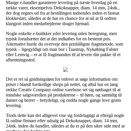
Mange e-handler garanterer levering på næste hverdag på en
række varer, eksempelvis Dekoknapper, diam. 14 mm, 24stk.,
der dog regnes ud fra at bestillingen indsendes inden et fastsat
klokkeslæt, således at de har en chance for at nå at få ordren
klargjort inden medarbejderne drager hjemad.
Nogle enkelte e-butikker yder levering uden beregning, men
typisk forudsætter det at der indkøbes for en bestemt pris.
Alternativt burde du overveje den prisbilligste fragtmetode, som
typisk – ligegyldigt om man bor i Taastrup, Nykøbing Falster
eller Lemvig – er at få fragtmanden til at levere din pakke til et
afhentningssted.
Det er ret så gnidningsløst for enhver at søge information om
priser i blandt forskellige shops på nettet, og altså har en lang
række Creativ Company online varehuse set sig nødsaget til at
mindske salgsværdien på produkterne – til børn, og samtidig til
damer og herrer – betydeligt, og endda nogle gange love gratis
levering.
Trods dette kan det alligevel vise sig fordelagtigt at eftergå nogle
få online firmaer efter udsalg på Dekoknapper, diam. 14 mm,
24stk. inden du handler, således at du er på den sikre side med at