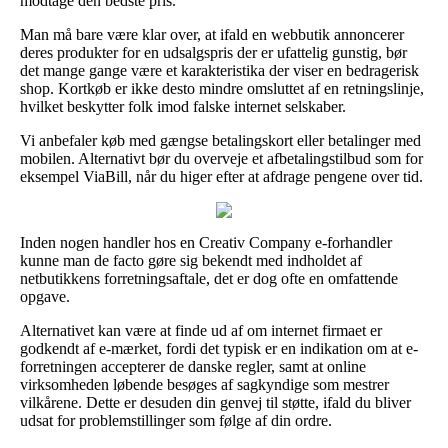
modtage den bedste pris.
Man må bare være klar over, at ifald en webbutik annoncerer
deres produkter for en udsalgspris der er ufattelig gunstig, bør
det mange gange være et karakteristika der viser en bedragerisk
shop. Kortkøb er ikke desto mindre omsluttet af en retningslinje,
hvilket beskytter folk imod falske internet selskaber.
Vi anbefaler køb med gængse betalingskort eller betalinger med
mobilen. Alternativt bør du overveje et afbetalingstilbud som for
eksempel ViaBill, når du higer efter at afdrage pengene over tid.
Inden nogen handler hos en Creativ Company e-forhandler
kunne man de facto gøre sig bekendt med indholdet af
netbutikkens forretningsaftale, det er dog ofte en omfattende
opgave.
Alternativet kan være at finde ud af om internet firmaet er
godkendt af e-mærket, fordi det typisk er en indikation om at e-
forretningen accepterer de danske regler, samt at online
virksomheden løbende besøges af sagkyndige som mestrer
vilkårene. Dette er desuden din genvej til støtte, ifald du bliver
udsat for problemstillinger som følge af din ordre.