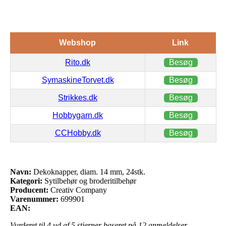
Webshop
Link
Rito.dk
Besøg
SymaskineTorvet.dk
Besøg
Strikkes.dk
Besøg
Hobbygarn.dk
Besøg
CCHobby.dk
Besøg
Navn:
Dekoknapper, diam. 14 mm, 24stk.
Kategori:
Sytilbehør og broderitilbehør
Producent:
Creativ Company
Varenummer:
699901
EAN:
Vurderet til
4
ud af 5 stjerner baseret på
12
anmeldelser