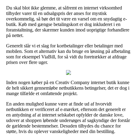
Du skal blot ikke glemme, at såfremt en internet virksomhed
tilbyder varer til en udsalgspris der anses for mystisk
overkommelig, så bør det tit være en varsel om en snydagtig e-
butik. Køb med gængse betalingskort er dog inkluderet i en
foranstaltning, der skærmer kunden imod uoprigtige forhandlere
på nettet.
Generelt slår vi et slag for kortbetalinger eller betalinger med
mobilen. Som et alternativ kan du bruge en løsning på afbetaling
som for eksempel ViaBill, for så vidt du foretrækker at afdrage
prisen over flere uger.
Inden nogen køber på en Creativ Company internet butik kunne
de helt sikkert gennemløbe netbutikkens betingelser, det er dog i
mange tilfælde et omfattende projekt.
En anden mulighed kunne være at finde ud af hvorvidt
netbutikken er verificeret af e-mærket, eftersom det generelt er
en antydning af at internet selskabet opfylder de danske love,
udover at shoppen løbende undersøges af sagkyndige der forstår
de gældende bestemmelser. Desuden tilbydes du chance for
støtte, hvis du oplever vanskeligheder med din bestilling.