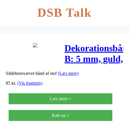
DSB Talk
Dekorationsbån
B: 5 mm, guld,
20m
Sildebensvævet bånd af stof
(Læs mere)
85
kr.
(Vis fragtpris)
Læs mere »
Køb nu »