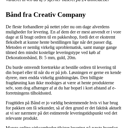
Bånd fra Creativ Company
De fleste forhandlere på nettet yder nu om dage alverdens
muligheder for levering. En af dem der er mest anvendt er i vore
dage at få bragt ordren til en pakkeshop, fordi det er ekstremt
fleksibelt at kunne hente bestillingen lige når det passer dig.
Metoden er nemlig virkelig uproblematisk, samt mange gange
tilmed den mindst kostelige leveringstype ved køb af
Dekorationsbånd, B: 5 mm, guld, 20m.
Du burde omvendt foretrække at bestille ordren til levering til
din bopæl eller til når du er på job. Løsningen er gerne en kende
dyrere, men endda virkelig gnidningsløs. Den billigste
fragtløsning kan ikke modsiges at være at hente produkterne
selv, som dog afhænger af at du har bopæl i kort afstand af e-
forretningens tilholdssted.
Fragttiden på Bånd er jo vældig bestemmende hvis vi har brug
for pakken om få sekunder, så af den grund er det faktisk aktuelt
at vi ser nærmere på det estimerede leveringstidspunkt ved det
relevante produkt.
Mange online virksomheder tilsiger levering på næste hverdag