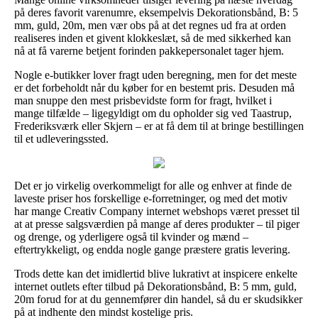
på deres favorit varenumre, eksempelvis Dekorationsbånd, B: 5
mm, guld, 20m, men vær obs på at det regnes ud fra at orden
realiseres inden et givent klokkeslæt, så de med sikkerhed kan
nå at få varerne betjent forinden pakkepersonalet tager hjem.
Nogle e-butikker lover fragt uden beregning, men for det meste
er det forbeholdt når du køber for en bestemt pris. Desuden må
man snuppe den mest prisbevidste form for fragt, hvilket i
mange tilfælde – ligegyldigt om du opholder sig ved Taastrup,
Frederiksværk eller Skjern – er at få dem til at bringe bestillingen
til et udleveringssted.
Det er jo virkelig overkommeligt for alle og enhver at finde de
laveste priser hos forskellige e-forretninger, og med det motiv
har mange Creativ Company internet webshops været presset til
at at presse salgsværdien på mange af deres produkter – til piger
og drenge, og yderligere også til kvinder og mænd –
eftertrykkeligt, og endda nogle gange præstere gratis levering.
Trods dette kan det imidlertid blive lukrativt at inspicere enkelte
internet outlets efter tilbud på Dekorationsbånd, B: 5 mm, guld,
20m forud for at du gennemfører din handel, så du er skudsikker
på at indhente den mindst kostelige pris.