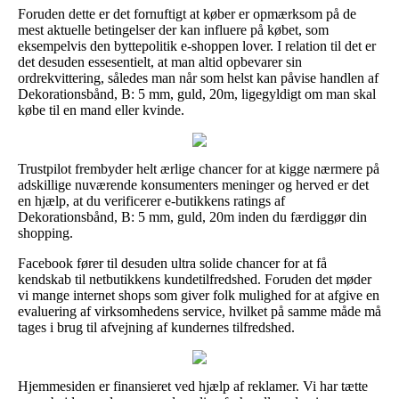
Foruden dette er det fornuftigt at køber er opmærksom på de
mest aktuelle betingelser der kan influere på købet, som
eksempelvis den byttepolitik e-shoppen lover. I relation til det er
det desuden essesentielt, at man altid opbevarer sin
ordrekvittering, således man når som helst kan påvise handlen af
Dekorationsbånd, B: 5 mm, guld, 20m, ligegyldigt om man skal
købe til en mand eller kvinde.
Trustpilot frembyder helt ærlige chancer for at kigge nærmere på
adskillige nuværende konsumenters meninger og herved er det
en hjælp, at du verificerer e-butikkens ratings af
Dekorationsbånd, B: 5 mm, guld, 20m inden du færdiggør din
shopping.
Facebook fører til desuden ultra solide chancer for at få
kendskab til netbutikkens kundetilfredshed. Foruden det møder
vi mange internet shops som giver folk mulighed for at afgive en
evaluering af virksomhedens service, hvilket på samme måde må
tages i brug til afvejning af kundernes tilfredshed.
Hjemmesiden er finansieret ved hjælp af reklamer. Vi har tætte