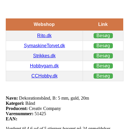
Webshop
Link
Rito.dk
Besøg
SymaskineTorvet.dk
Besøg
Strikkes.dk
Besøg
Hobbygarn.dk
Besøg
CCHobby.dk
Besøg
Navn:
Dekorationsbånd, B: 5 mm, guld, 20m
Kategori:
Bånd
Producent:
Creativ Company
Varenummer:
51425
EAN:
Vurderet til
4.6
ud af 5 stjerner baseret på
24
anmeldelser