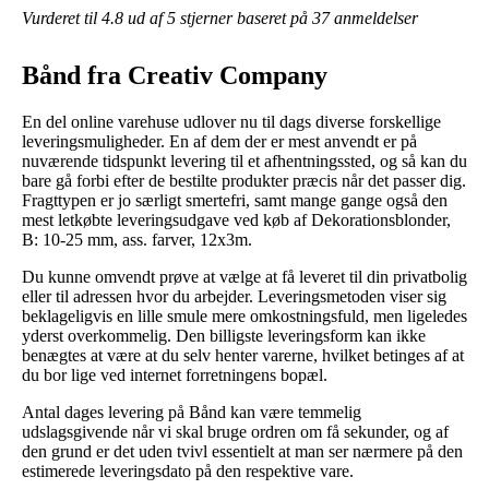
Vurderet til
4.8
ud af 5 stjerner baseret på
37
anmeldelser
Bånd fra Creativ Company
En del online varehuse udlover nu til dags diverse forskellige
leveringsmuligheder. En af dem der er mest anvendt er på
nuværende tidspunkt levering til et afhentningssted, og så kan du
bare gå forbi efter de bestilte produkter præcis når det passer dig.
Fragttypen er jo særligt smertefri, samt mange gange også den
mest letkøbte leveringsudgave ved køb af Dekorationsblonder,
B: 10-25 mm, ass. farver, 12x3m.
Du kunne omvendt prøve at vælge at få leveret til din privatbolig
eller til adressen hvor du arbejder. Leveringsmetoden viser sig
beklageligvis en lille smule mere omkostningsfuld, men ligeledes
yderst overkommelig. Den billigste leveringsform kan ikke
benægtes at være at du selv henter varerne, hvilket betinges af at
du bor lige ved internet forretningens bopæl.
Antal dages levering på Bånd kan være temmelig
udslagsgivende når vi skal bruge ordren om få sekunder, og af
den grund er det uden tvivl essentielt at man ser nærmere på den
estimerede leveringsdato på den respektive vare.