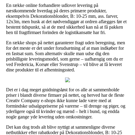
En række online forhandlere udlover levering på
næstkommende hverdag på deres primære produkter,
eksempelvis Dekorationsblonder, B: 10-25 mm, ass. farver,
12x3m, men husk at det nødvendiggør at ordren aflægges før et
bestemt tidspunkt, så at de med sikkerhed kan nå at få pakken
hen til fragtfirmaet forinden de logistikansatte har fri.
En række shops på nettet garanterer fragt uden beregning, men
for det meste er det under forudsætning af at man indkøber for
en fastsat sum. Som alternativ skulle man udse dig den
prisbilligste leveringsmodel, som gerne – uafhængig om du er
ved Fredericia, Korsør eller Svenstrup – vil blive at få leveret
dine produkter til et afhentningssted.
Det er i dag meget gnidningsløst for os alle at sammenholde
priser i blandt diverse firmaer på nettet, og herved har de fleste
Creativ Company e-shops ikke kunne lade være med at
formindske udsalgspriserne på varerne – til drenge og piger, og
yderligere også til kvinder og mænd – helt i bund, og endda
nogle gange yde levering uden omkostninger.
Det kan dog trods alt blive nyttigt at sammenligne diverse
netbutikker efter rabatkoder på Dekorationsblonder, B: 10-25