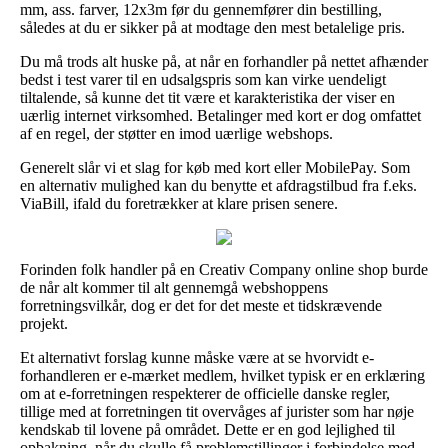
mm, ass. farver, 12x3m før du gennemfører din bestilling,
således at du er sikker på at modtage den mest betalelige pris.
Du må trods alt huske på, at når en forhandler på nettet afhænder
bedst i test varer til en udsalgspris som kan virke uendeligt
tiltalende, så kunne det tit være et karakteristika der viser en
uærlig internet virksomhed. Betalinger med kort er dog omfattet
af en regel, der støtter en imod uærlige webshops.
Generelt slår vi et slag for køb med kort eller MobilePay. Som
en alternativ mulighed kan du benytte et afdragstilbud fra f.eks.
ViaBill, ifald du foretrækker at klare prisen senere.
Forinden folk handler på en Creativ Company online shop burde
de når alt kommer til alt gennemgå webshoppens
forretningsvilkår, dog er det for det meste et tidskrævende
projekt.
Et alternativt forslag kunne måske være at se hvorvidt e-
forhandleren er e-mærket medlem, hvilket typisk er en erklæring
om at e-forretningen respekterer de officielle danske regler,
tillige med at forretningen tit overvåges af jurister som har nøje
kendskab til lovene på området. Dette er en god lejlighed til
opbakning, når du skulle få problemstillinger i forbindelse med