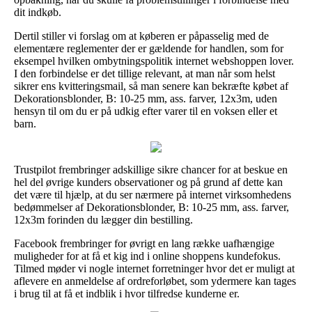
dit indkøb.
Dertil stiller vi forslag om at køberen er påpasselig med de
elementære reglementer der er gældende for handlen, som for
eksempel hvilken ombytningspolitik internet webshoppen lover.
I den forbindelse er det tillige relevant, at man når som helst
sikrer ens kvitteringsmail, så man senere kan bekræfte købet af
Dekorationsblonder, B: 10-25 mm, ass. farver, 12x3m, uden
hensyn til om du er på udkig efter varer til en voksen eller et
barn.
Trustpilot frembringer adskillige sikre chancer for at beskue en
hel del øvrige kunders observationer og på grund af dette kan
det være til hjælp, at du ser nærmere på internet virksomhedens
bedømmelser af Dekorationsblonder, B: 10-25 mm, ass. farver,
12x3m forinden du lægger din bestilling.
Facebook frembringer for øvrigt en lang række uafhængige
muligheder for at få et kig ind i online shoppens kundefokus.
Tilmed møder vi nogle internet forretninger hvor det er muligt at
aflevere en anmeldelse af ordreforløbet, som ydermere kan tages
i brug til at få et indblik i hvor tilfredse kunderne er.