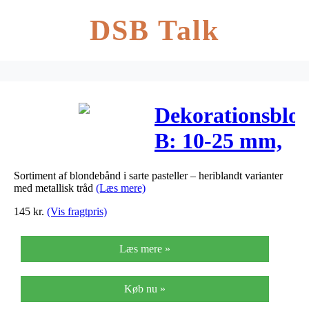
DSB Talk
Dekorationsblon
B: 10-25 mm,
ass. farver,
Sortiment af blondebånd i sarte pasteller – heriblandt varianter
12x3m
med metallisk tråd
(Læs mere)
145
kr.
(Vis fragtpris)
Læs mere »
Køb nu »