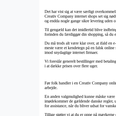
Det har vist sig at være særligt overkommelig
Creativ Company internet shops set sig nødsa
og endda nogle gange sikre levering uden 
Til gengæld kan det imidlertid blive indbri
forinden du færdiggør din shopping, så du er 
Du må trods alt være klar over, at ifald en
meste være et kendetegn på en falsk online
imod snydagtige internet firmaer.
Vi foreslår generelt bestillinger med betalin
i at dække prisen over flere uger.
Før folk handler i en Creativ Company onlin
arbejde.
En anden valgmulighed kunne måske være at s
imødekommer de gældende danske regler, udo
for assistance, når du bliver udsat for vansk
Tillige støtter vi at du er oppe på mærkern