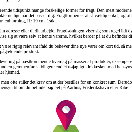
ærende tidspunkt mange forskellige former for fragt. Den mest moderne e
terne lige når det passer dig. Fragtformen er altså vældig enkel, og of
r, enhjørning, H: 19 cm, 1stk..
in adresse eller til dit arbejde. Fragtløsningen viser sig som regel lidt
ise sig at være selv at hente varerne, hvilket beroer på at du befinder d
t være rigtig relevant ifald du behøver dine nye varer om kort tid, så me
et pågældende produkt.
 levering på næstkommende hverdag på masser af produkter, eksempelvi
andlen gemmenføres tidligere end et nøjagtigt klokkeslæt, med hensynstag
ger hjemad.
, men ofte stiller det krav om at der bestilles for en konkret sum. Derud
nsyn til om du befinder sig tæt på Aarhus, Frederikshavn eller Ribe – vi