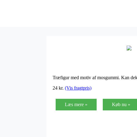
Træfigur med motiv af mosgummi. Kan dekor
24
kr.
(Vis fragtpris)
Læs mere »
Køb nu »