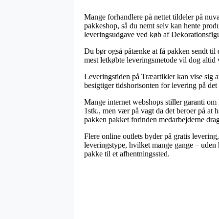
Mange forhandlere på nettet tildeler på nuv
pakkeshop, så du nemt selv kan hente produk
leveringsudgave ved køb af Dekorationsfigu
Du bør også påtænke at få pakken sendt til d
mest letkøbte leveringsmetode vil dog altid v
Leveringstiden på Træartikler kan vise sig a
besigtiger tidshorisonten for levering på d
Mange internet webshops stiller garanti om
1stk., men vær på vagt da det beroer på at h
pakken pakket forinden medarbejderne dra
Flere online outlets byder på gratis levering
leveringstype, hvilket mange gange – uden he
pakke til et afhentningssted.