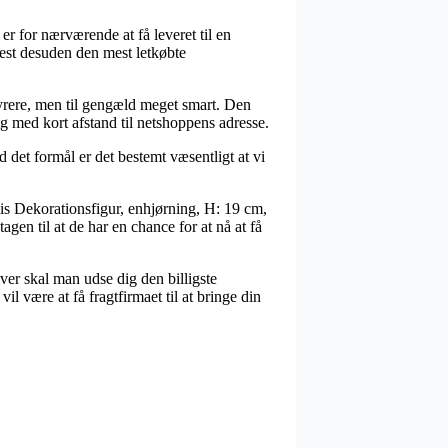
r for nærværende at få leveret til en
test desuden den mest letkøbte
 dyrere, men til gengæld meget smart. Den
ig med kort afstand til netshoppens adresse.
d det formål er det bestemt væsentligt at vi
s Dekorationsfigur, enhjørning, H: 19 cm,
en til at de har en chance for at nå at få
over skal man udse dig den billigste
l være at få fragtfirmaet til at bringe din