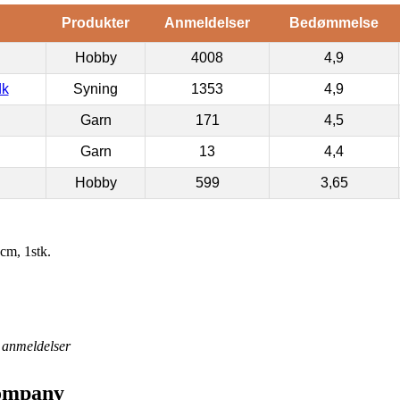
Produkter
Anmeldelser
Bedømmelse
Hobby
4008
4,9
dk
Syning
1353
4,9
Garn
171
4,5
Garn
13
4,4
Hobby
599
3,65
cm, 1stk.
anmeldelser
Company