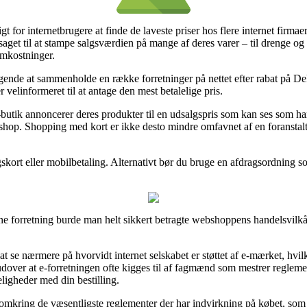
t for internetbrugere at finde de laveste priser hos flere internet firmae
get til at stampe salgsværdien på mange af deres varer – til drenge og pi
omkostninger.
ngende at sammenholde en række forretninger på nettet efter rabat på De
velinformeret til at antage den mest betalelige pris.
 e-butik annoncerer deres produkter til en udsalgspris som kan ses som 
 shop. Shopping med kort er ikke desto mindre omfavnet af en foranstal
gskort eller mobilbetaling. Alternativt bør du bruge en afdragsordning som
e forretning burde man helt sikkert betragte webshoppens handelsvilkår
e nærmere på hvorvidt internet selskabet er støttet af e-mærket, hvilket
ver at e-forretningen ofte kigges til af fagmænd som mestrer reglemen
eligheder med din bestilling.
e omkring de væsentligste reglementer der har indvirkning på købet, som 