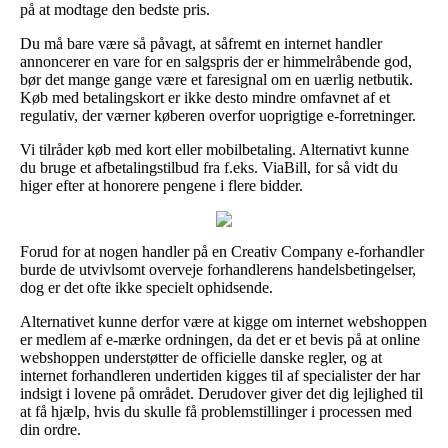
på at modtage den bedste pris.
Du må bare være så påvagt, at såfremt en internet handler
annoncerer en vare for en salgspris der er himmelråbende god,
bør det mange gange være et faresignal om en uærlig netbutik.
Køb med betalingskort er ikke desto mindre omfavnet af et
regulativ, der værner køberen overfor uoprigtige e-forretninger.
Vi tilråder køb med kort eller mobilbetaling. Alternativt kunne
du bruge et afbetalingstilbud fra f.eks. ViaBill, for så vidt du
higer efter at honorere pengene i flere bidder.
Forud for at nogen handler på en Creativ Company e-forhandler
burde de utvivlsomt overveje forhandlerens handelsbetingelser,
dog er det ofte ikke specielt ophidsende.
Alternativet kunne derfor være at kigge om internet webshoppen
er medlem af e-mærke ordningen, da det er et bevis på at online
webshoppen understøtter de officielle danske regler, og at
internet forhandleren undertiden kigges til af specialister der har
indsigt i lovene på området. Derudover giver det dig lejlighed til
at få hjælp, hvis du skulle få problemstillinger i processen med
din ordre.