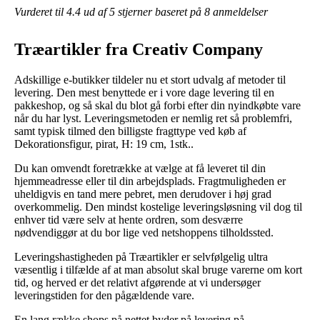
Vurderet til
4.4
ud af 5 stjerner baseret på
8
anmeldelser
Træartikler fra Creativ Company
Adskillige e-butikker tildeler nu et stort udvalg af metoder til
levering. Den mest benyttede er i vore dage levering til en
pakkeshop, og så skal du blot gå forbi efter din nyindkøbte vare
når du har lyst. Leveringsmetoden er nemlig ret så problemfri,
samt typisk tilmed den billigste fragttype ved køb af
Dekorationsfigur, pirat, H: 19 cm, 1stk..
Du kan omvendt foretrække at vælge at få leveret til din
hjemmeadresse eller til din arbejdsplads. Fragtmuligheden er
uheldigvis en tand mere pebret, men derudover i høj grad
overkommelig. Den mindst kostelige leveringsløsning vil dog til
enhver tid være selv at hente ordren, som desværre
nødvendiggør at du bor lige ved netshoppens tilholdssted.
Leveringshastigheden på Træartikler er selvfølgelig ultra
væsentlig i tilfælde af at man absolut skal bruge varerne om kort
tid, og herved er det relativt afgørende at vi undersøger
leveringstiden for den pågældende vare.
En lang række shops på nettet byder på levering på