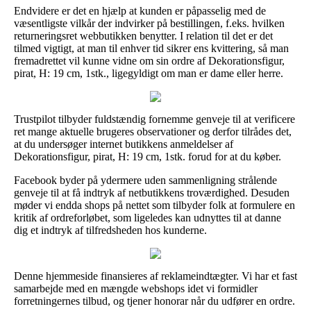
Endvidere er det en hjælp at kunden er påpasselig med de
væsentligste vilkår der indvirker på bestillingen, f.eks. hvilken
returneringsret webbutikken benytter. I relation til det er det
tilmed vigtigt, at man til enhver tid sikrer ens kvittering, så man
fremadrettet vil kunne vidne om sin ordre af Dekorationsfigur,
pirat, H: 19 cm, 1stk., ligegyldigt om man er dame eller herre.
Trustpilot tilbyder fuldstændig fornemme genveje til at verificere
ret mange aktuelle brugeres observationer og derfor tilrådes det,
at du undersøger internet butikkens anmeldelser af
Dekorationsfigur, pirat, H: 19 cm, 1stk. forud for at du køber.
Facebook byder på ydermere uden sammenligning strålende
genveje til at få indtryk af netbutikkens troværdighed. Desuden
møder vi endda shops på nettet som tilbyder folk at formulere en
kritik af ordreforløbet, som ligeledes kan udnyttes til at danne
dig et indtryk af tilfredsheden hos kunderne.
Denne hjemmeside finansieres af reklameindtægter. Vi har et fast
samarbejde med en mængde webshops idet vi formidler
forretningernes tilbud, og tjener honorar når du udfører en ordre.