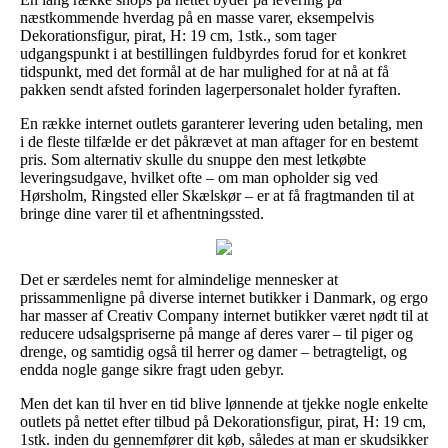
næstkommende hverdag på en masse varer, eksempelvis
Dekorationsfigur, pirat, H: 19 cm, 1stk., som tager
udgangspunkt i at bestillingen fuldbyrdes forud for et konkret
tidspunkt, med det formål at de har mulighed for at nå at få
pakken sendt afsted forinden lagerpersonalet holder fyraften.
En række internet outlets garanterer levering uden betaling, men
i de fleste tilfælde er det påkrævet at man aftager for en bestemt
pris. Som alternativ skulle du snuppe den mest letkøbte
leveringsudgave, hvilket ofte – om man opholder sig ved
Hørsholm, Ringsted eller Skælskør – er at få fragtmanden til at
bringe dine varer til et afhentningssted.
Det er særdeles nemt for almindelige mennesker at
prissammenligne på diverse internet butikker i Danmark, og ergo
har masser af Creativ Company internet butikker været nødt til at
reducere udsalgspriserne på mange af deres varer – til piger og
drenge, og samtidig også til herrer og damer – betragteligt, og
endda nogle gange sikre fragt uden gebyr.
Men det kan til hver en tid blive lønnende at tjekke nogle enkelte
outlets på nettet efter tilbud på Dekorationsfigur, pirat, H: 19 cm,
1stk. inden du gennemfører dit køb, således at man er skudsikker