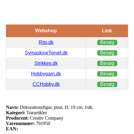
Webshop
Link
Rito.dk
Besøg
SymaskineTorvet.dk
Besøg
Strikkes.dk
Besøg
Hobbygarn.dk
Besøg
CCHobby.dk
Besøg
Navn:
Dekorationsfigur, pirat, H: 19 cm, 1stk.
Kategori:
Træartikler
Producent:
Creativ Company
Varenummer:
791950
EAN: