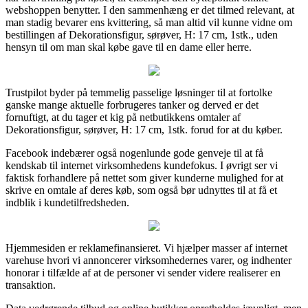
webshoppen benytter. I den sammenhæng er det tilmed relevant, at
man stadig bevarer ens kvittering, så man altid vil kunne vidne om
bestillingen af Dekorationsfigur, sørøver, H: 17 cm, 1stk., uden
hensyn til om man skal købe gave til en dame eller herre.
Trustpilot byder på temmelig passelige løsninger til at fortolke
ganske mange aktuelle forbrugeres tanker og derved er det
fornuftigt, at du tager et kig på netbutikkens omtaler af
Dekorationsfigur, sørøver, H: 17 cm, 1stk. forud for at du køber.
Facebook indebærer også nogenlunde gode genveje til at få
kendskab til internet virksomhedens kundefokus. I øvrigt ser vi
faktisk forhandlere på nettet som giver kunderne mulighed for at
skrive en omtale af deres køb, som også bør udnyttes til at få et
indblik i kundetilfredsheden.
Hjemmesiden er reklamefinansieret. Vi hjælper masser af internet
varehuse hvori vi annoncerer virksomhedernes varer, og indhenter
honorar i tilfælde af at de personer vi sender videre realiserer en
transaktion.