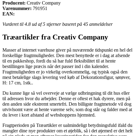
Producent:
Creativ Company
Varenummer:
791951
EAN:
Vurderet til
4.8
ud af 5 stjerner baseret på
45
anmeldelser
Træartikler fra Creativ Company
Masser af internet varehuse giver på nuværende tidspunkt en hel del
forskellige fragtmuligheder. Den mest benyttede er i dag at afsende
til en pakkeshop, fordi du så har fuld fleksibilitet til at hente
bestillingen lige præcis når det passer ind i din kalender.
Fragtmuligheden er jo virkelig overkommelig, og typisk også den
mest betalelige slags levering ved køb af Dekorationsfigur, sørøver,
H: 17 cm, 1stk..
Du kunne lige så vel overveje at vælge udbringning til dit hus eller
til adressen hvor du arbejder. Denne er oftest et hak dyrere, men på
den anden side ekstremt smertefri. Den billigste fragtmetode vil dog
utvivlsomt være at hente varerne selv, som dog står og falder med at
du lever i kort afstand af webshoppens hjemsted.
Fragtperioden på Træartikler er ualmindeligt betydningsfuld ifald du
mangler dine nye produkter om et øjeblik, så i det øjemed er det helt