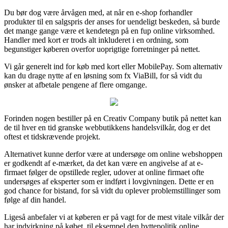
Du bør dog være årvågen med, at når en e-shop forhandler
produkter til en salgspris der anses for uendeligt beskeden, så burde
det mange gange være et kendetegn på en fup online virksomhed.
Handler med kort er trods alt inkluderet i en ordning, som
begunstiger køberen overfor uoprigtige forretninger på nettet.
Vi går generelt ind for køb med kort eller MobilePay. Som alternativ
kan du drage nytte af en løsning som fx ViaBill, for så vidt du
ønsker at afbetale pengene af flere omgange.
Forinden nogen bestiller på en Creativ Company butik på nettet kan
de til hver en tid granske webbutikkens handelsvilkår, dog er det
oftest et tidskrævende projekt.
Alternativet kunne derfor være at undersøge om online webshoppen
er godkendt af e-mærket, da det kan være en angivelse af at e-
firmaet følger de opstillede regler, udover at online firmaet ofte
undersøges af eksperter som er indført i lovgivningen. Dette er en
god chance for bistand, for så vidt du oplever problemstillinger som
følge af din handel.
Ligeså anbefaler vi at køberen er på vagt for de mest vitale vilkår der
har indvirkning på købet, til eksempel den byttepolitik online