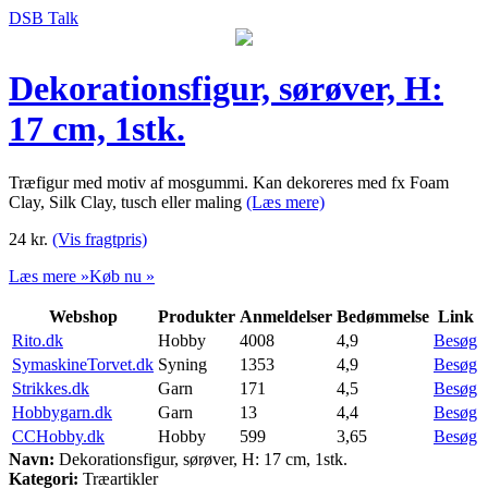
DSB Talk
Dekorationsfigur, sørøver, H:
17 cm, 1stk.
Træfigur med motiv af mosgummi. Kan dekoreres med fx Foam
Clay, Silk Clay, tusch eller maling
(Læs mere)
24
kr.
(Vis fragtpris)
Læs mere »
Køb nu »
Webshop
Produkter
Anmeldelser
Bedømmelse
Link
Rito.dk
Hobby
4008
4,9
Besøg
SymaskineTorvet.dk
Syning
1353
4,9
Besøg
Strikkes.dk
Garn
171
4,5
Besøg
Hobbygarn.dk
Garn
13
4,4
Besøg
CCHobby.dk
Hobby
599
3,65
Besøg
Navn:
Dekorationsfigur, sørøver, H: 17 cm, 1stk.
Kategori:
Træartikler