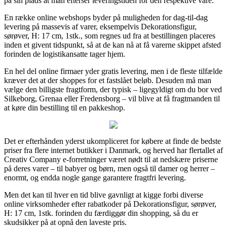
på sin plads at man efterser leveringstiden for den respektive vare.
En række online webshops byder på muligheden for dag-til-dag
levering på massevis af varer, eksempelvis Dekorationsfigur,
sørøver, H: 17 cm, 1stk., som regnes ud fra at bestillingen placeres
inden et givent tidspunkt, så at de kan nå at få varerne skippet afsted
forinden de logistikansatte tager hjem.
En hel del online firmaer yder gratis levering, men i de fleste tilfælde
kræver det at der shoppes for et fastslået beløb. Desuden må man
vælge den billigste fragtform, der typisk – ligegyldigt om du bor ved
Silkeborg, Grenaa eller Fredensborg – vil blive at få fragtmanden til
at køre din bestilling til en pakkeshop.
Det er efterhånden yderst ukompliceret for købere at finde de bedste
priser fra flere internet butikker i Danmark, og herved har flertallet af
Creativ Company e-forretninger været nødt til at nedskære priserne
på deres varer – til babyer og børn, men også til damer og herrer –
enormt, og endda nogle gange garantere fragtfri levering.
Men det kan til hver en tid blive gavnligt at kigge forbi diverse
online virksomheder efter rabatkoder på Dekorationsfigur, sørøver,
H: 17 cm, 1stk. forinden du færdiggør din shopping, så du er
skudsikker på at opnå den laveste pris.