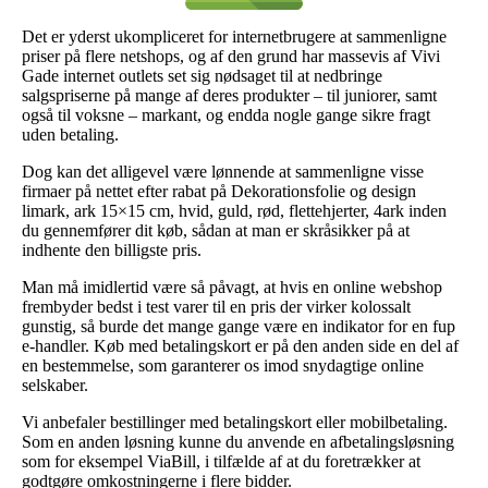
Det er yderst ukompliceret for internetbrugere at sammenligne
priser på flere netshops, og af den grund har massevis af Vivi
Gade internet outlets set sig nødsaget til at nedbringe
salgspriserne på mange af deres produkter – til juniorer, samt
også til voksne – markant, og endda nogle gange sikre fragt
uden betaling.
Dog kan det alligevel være lønnende at sammenligne visse
firmaer på nettet efter rabat på Dekorationsfolie og design
limark, ark 15×15 cm, hvid, guld, rød, flettehjerter, 4ark inden
du gennemfører dit køb, sådan at man er skråsikker på at
indhente den billigste pris.
Man må imidlertid være så påvagt, at hvis en online webshop
frembyder bedst i test varer til en pris der virker kolossalt
gunstig, så burde det mange gange være en indikator for en fup
e-handler. Køb med betalingskort er på den anden side en del af
en bestemmelse, som garanterer os imod snydagtige online
selskaber.
Vi anbefaler bestillinger med betalingskort eller mobilbetaling.
Som en anden løsning kunne du anvende en afbetalingsløsning
som for eksempel ViaBill, i tilfælde af at du foretrækker at
godtgøre omkostningerne i flere bidder.