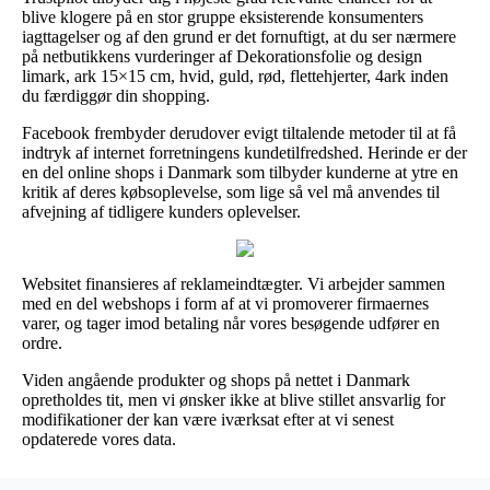
blive klogere på en stor gruppe eksisterende konsumenters
iagttagelser og af den grund er det fornuftigt, at du ser nærmere
på netbutikkens vurderinger af Dekorationsfolie og design
limark, ark 15×15 cm, hvid, guld, rød, flettehjerter, 4ark inden
du færdiggør din shopping.
Facebook frembyder derudover evigt tiltalende metoder til at få
indtryk af internet forretningens kundetilfredshed. Herinde er der
en del online shops i Danmark som tilbyder kunderne at ytre en
kritik af deres købsoplevelse, som lige så vel må anvendes til
afvejning af tidligere kunders oplevelser.
Websitet finansieres af reklameindtægter. Vi arbejder sammen
med en del webshops i form af at vi promoverer firmaernes
varer, og tager imod betaling når vores besøgende udfører en
ordre.
Viden angående produkter og shops på nettet i Danmark
opretholdes tit, men vi ønsker ikke at blive stillet ansvarlig for
modifikationer der kan være iværksat efter at vi senest
opdaterede vores data.