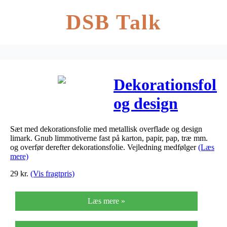
DSB Talk
Dekorationsfoli
og design
limark, ark
Sæt med dekorationsfolie med metallisk overflade og design
15×15 cm,
limark. Gnub limmotiverne fast på karton, papir, pap, træ mm.
og overfør derefter dekorationsfolie. Vejledning medfølger
(Læs
hvid, guld,
mere)
29
kr.
(Vis fragtpris)
rød,
flettehjerter,
Læs mere »
4ark