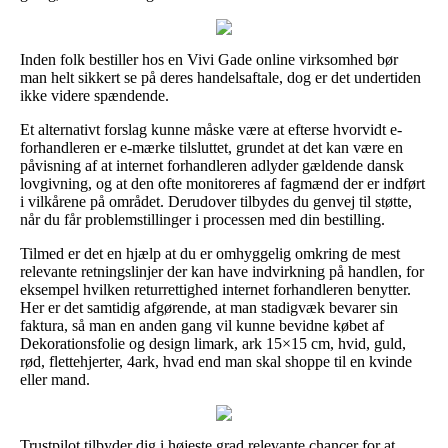
Inden folk bestiller hos en Vivi Gade online virksomhed bør
man helt sikkert se på deres handelsaftale, dog er det undertiden
ikke videre spændende.
Et alternativt forslag kunne måske være at efterse hvorvidt e-
forhandleren er e-mærke tilsluttet, grundet at det kan være en
påvisning af at internet forhandleren adlyder gældende dansk
lovgivning, og at den ofte monitoreres af fagmænd der er indført
i vilkårene på området. Derudover tilbydes du genvej til støtte,
når du får problemstillinger i processen med din bestilling.
Tilmed er det en hjælp at du er omhyggelig omkring de mest
relevante retningslinjer der kan have indvirkning på handlen, for
eksempel hvilken returrettighed internet forhandleren benytter.
Her er det samtidig afgørende, at man stadigvæk bevarer sin
faktura, så man en anden gang vil kunne bevidne købet af
Dekorationsfolie og design limark, ark 15×15 cm, hvid, guld,
rød, flettehjerter, 4ark, hvad end man skal shoppe til en kvinde
eller mand.
Trustpilot tilbyder dig i højeste grad relevante chancer for at