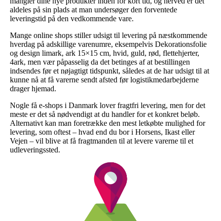
mangler dine nye produkter inden for kort tid, og herved er det
aldeles på sin plads at man undersøger den forventede
leveringstid på den vedkommende vare.
Mange online shops stiller udsigt til levering på næstkommende
hverdag på adskillige varenumre, eksempelvis Dekorationsfolie
og design limark, ark 15×15 cm, hvid, guld, rød, flettehjerter,
4ark, men vær påpasselig da det betinges af at bestillingen
indsendes før et nøjagtigt tidspunkt, således at de har udsigt til at
kunne nå at få varerne sendt afsted før logistikmedarbejderne
drager hjemad.
Nogle få e-shops i Danmark lover fragtfri levering, men for det
meste er det så nødvendigt at du handler for et konkret beløb.
Alternativt kan man foretrække den mest letkøbte mulighed for
levering, som oftest – hvad end du bor i Horsens, Ikast eller
Vejen – vil blive at få fragtmanden til at levere varerne til et
udleveringssted.