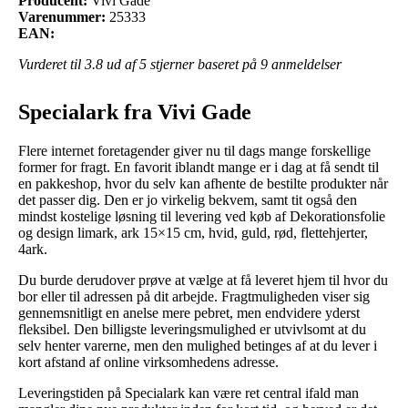
Producent:
Vivi Gade
Varenummer:
25333
EAN:
Vurderet til
3.8
ud af 5 stjerner baseret på
9
anmeldelser
Specialark fra Vivi Gade
Flere internet foretagender giver nu til dags mange forskellige
former for fragt. En favorit iblandt mange er i dag at få sendt til
en pakkeshop, hvor du selv kan afhente de bestilte produkter når
det passer dig. Den er jo virkelig bekvem, samt tit også den
mindst kostelige løsning til levering ved køb af Dekorationsfolie
og design limark, ark 15×15 cm, hvid, guld, rød, flettehjerter,
4ark.
Du burde derudover prøve at vælge at få leveret hjem til hvor du
bor eller til adressen på dit arbejde. Fragtmuligheden viser sig
gennemsnitligt en anelse mere pebret, men endvidere yderst
fleksibel. Den billigste leveringsmulighed er utvivlsomt at du
selv henter varerne, men den mulighed betinges af at du lever i
kort afstand af online virksomhedens adresse.
Leveringstiden på Specialark kan være ret central ifald man