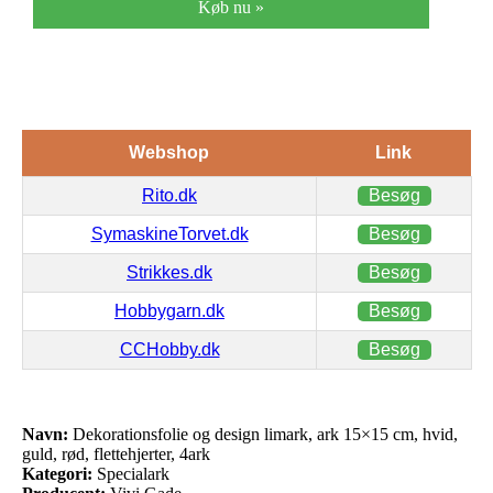
Køb nu »
Webshop
Link
Rito.dk
Besøg
SymaskineTorvet.dk
Besøg
Strikkes.dk
Besøg
Hobbygarn.dk
Besøg
CCHobby.dk
Besøg
Navn:
Dekorationsfolie og design limark, ark 15×15 cm, hvid,
guld, rød, flettehjerter, 4ark
Kategori:
Specialark