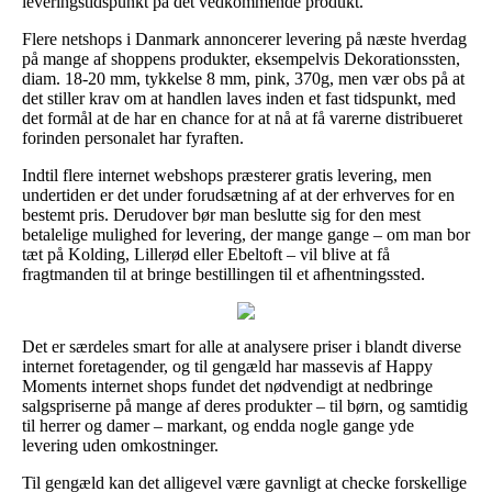
leveringstidspunkt på det vedkommende produkt.
Flere netshops i Danmark annoncerer levering på næste hverdag
på mange af shoppens produkter, eksempelvis Dekorationssten,
diam. 18-20 mm, tykkelse 8 mm, pink, 370g, men vær obs på at
det stiller krav om at handlen laves inden et fast tidspunkt, med
det formål at de har en chance for at nå at få varerne distribueret
forinden personalet har fyraften.
Indtil flere internet webshops præsterer gratis levering, men
undertiden er det under forudsætning af at der erhverves for en
bestemt pris. Derudover bør man beslutte sig for den mest
betalelige mulighed for levering, der mange gange – om man bor
tæt på Kolding, Lillerød eller Ebeltoft – vil blive at få
fragtmanden til at bringe bestillingen til et afhentningssted.
Det er særdeles smart for alle at analysere priser i blandt diverse
internet foretagender, og til gengæld har massevis af Happy
Moments internet shops fundet det nødvendigt at nedbringe
salgspriserne på mange af deres produkter – til børn, og samtidig
til herrer og damer – markant, og endda nogle gange yde
levering uden omkostninger.
Til gengæld kan det alligevel være gavnligt at checke forskellige