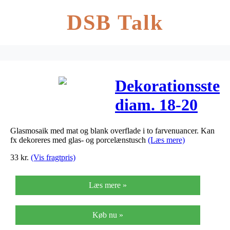
DSB Talk
Dekorationssten
diam. 18-20
mm, tykkelse
Glasmosaik med mat og blank overflade i to farvenuancer. Kan
8 mm, pink,
fx dekoreres med glas- og porcelænstusch
(Læs mere)
370g
33
kr.
(Vis fragtpris)
Læs mere »
Køb nu »