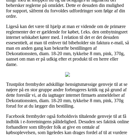
behersker reglerne på området. Dette er desuden din mulighed
for support, såfremt du forvoldes udfordringer som følge af din
ordre.
Ligeså kan det være til hjælp at man er vidende om de primære
reglementer der er gældende for købet, f.eks. den ombytningsret
internet selskabet kører med. I relation til det er det desuden
essesentielt, at man til enhver tid bibeholder sin faktura e-mail, så
man en anden gang kan bekræfte bestillingen af
Dekorationssten, diam. 18-20 mm, tykkelse 8 mm, pink, 370g,
uanset om man er på udkig efter et produkt til en herre eller
dame.
Trustpilot frembyder adskillige hensigtsmæssige genveje til at se
nøjere på en stor gruppe andre forbrugeres kritik og på grund af
dette foreslår vi, at du iagttager internet firmaets anmeldelser af
Dekorationssten, diam. 18-20 mm, tykkelse 8 mm, pink, 370g
forud for at du lægger din bestilling.
Facebook frembyder også forholdsvis tiltalende genveje til at få
indblik i e-forretningens pålidelighed. Desuden ses faktisk online
forhandlere som tilbyder folk at give en omtale af
købsoplevelsen, som ligeledes kan drages fordel af til at vurdere