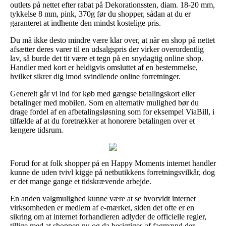
outlets på nettet efter rabat på Dekorationssten, diam. 18-20 mm,
tykkelse 8 mm, pink, 370g før du shopper, sådan at du er
garanteret at indhente den mindst kostelige pris.
Du må ikke desto mindre være klar over, at når en shop på nettet
afsætter deres varer til en udsalgspris der virker overordentlig
lav, så burde det tit være et tegn på en snydagtig online shop.
Handler med kort er heldigvis omsluttet af en bestemmelse,
hvilket sikrer dig imod svindlende online forretninger.
Generelt går vi ind for køb med gængse betalingskort eller
betalinger med mobilen. Som en alternativ mulighed bør du
drage fordel af en afbetalingsløsning som for eksempel ViaBill, i
tilfælde af at du foretrækker at honorere betalingen over et
længere tidsrum.
Forud for at folk shopper på en Happy Moments internet handler
kunne de uden tvivl kigge på netbutikkens forretningsvilkår, dog
er det mange gange et tidskrævende arbejde.
En anden valgmulighed kunne være at se hvorvidt internet
virksomheden er medlem af e-mærket, siden det ofte er en
sikring om at internet forhandleren adlyder de officielle regler,
tillige med at shoppen nu og da besigtiges af fagmænd der