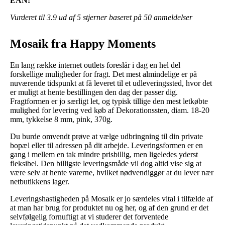
EAN:
Vurderet til
3.9
ud af 5 stjerner baseret på
50
anmeldelser
Mosaik fra Happy Moments
En lang række internet outlets foreslår i dag en hel del
forskellige muligheder for fragt. Det mest almindelige er på
nuværende tidspunkt at få leveret til et udleveringssted, hvor det
er muligt at hente bestillingen den dag der passer dig.
Fragtformen er jo særligt let, og typisk tillige den mest letkøbte
mulighed for levering ved køb af Dekorationssten, diam. 18-20
mm, tykkelse 8 mm, pink, 370g.
Du burde omvendt prøve at vælge udbringning til din private
bopæl eller til adressen på dit arbejde. Leveringsformen er en
gang i mellem en tak mindre prisbillig, men ligeledes yderst
fleksibel. Den billigste leveringsmåde vil dog altid vise sig at
være selv at hente varerne, hvilket nødvendiggør at du lever nær
netbutikkens lager.
Leveringshastigheden på Mosaik er jo særdeles vital i tilfælde af
at man har brug for produktet nu og her, og af den grund er det
selvfølgelig fornuftigt at vi studerer det forventede