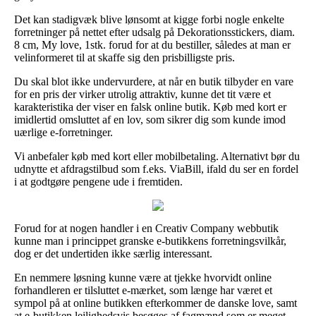
Det kan stadigvæk blive lønsomt at kigge forbi nogle enkelte
forretninger på nettet efter udsalg på Dekorationsstickers, diam.
8 cm, My love, 1stk. forud for at du bestiller, således at man er
velinformeret til at skaffe sig den prisbilligste pris.
Du skal blot ikke undervurdere, at når en butik tilbyder en vare
for en pris der virker utrolig attraktiv, kunne det tit være et
karakteristika der viser en falsk online butik. Køb med kort er
imidlertid omsluttet af en lov, som sikrer dig som kunde imod
uærlige e-forretninger.
Vi anbefaler køb med kort eller mobilbetaling. Alternativt bør du
udnytte et afdragstilbud som f.eks. ViaBill, ifald du ser en fordel
i at godtgøre pengene ude i fremtiden.
Forud for at nogen handler i en Creativ Company webbutik
kunne man i princippet granske e-butikkens forretningsvilkår,
dog er det undertiden ikke særlig interessant.
En nemmere løsning kunne være at tjekke hvorvidt online
forhandleren er tilsluttet e-mærket, som længe har været et
sympol på at online butikken efterkommer de danske love, samt
at e-butikken lejlighedsvis besøges af fagmænd som er meget