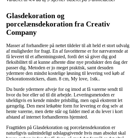
Glasdekoration og
porcelænsdekoration fra Creativ
Company
Masser af forhandlere på nettet tildeler til alt held et stort udvalg
af muligheder for fragt. En af favoritterne er for nærværende at
få leveret til et afhentningssted, fordi det så giver dig god
fleksibilitet til at kunne afhente dine nye produkter den dag der
passer dig. Metoden er jo meget praktisk, samt desuden
ydermere den mindst kostelige løsning til levering ved køb af
Dekorationsstickers, diam. 8 cm, My love, 1stk..
Du burde ydermere afveje for og imod at få varerne sendt til
hvor du bor eller ud til dit arbejde. Leveringsmetoden er
uheldigvis en kende mindre prisbillig, men også ekstremt let
gængelig. Den mest letkøbte form for levering er dog selv at
hente varerne, men dette står og falder med at du lever i kort
afstand af internet forhandlerens hjemsted.
Fragttiden på Glasdekoration og porcelænsdekoration er
naturligvis ualmindeligt udslagsgivende hvis man absolut skal