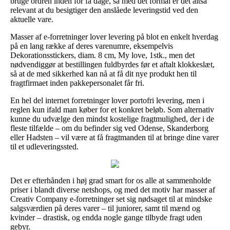
bruge ordren inden for få dage, så med det formål er det altså
relevant at du besigtiger den anslåede leveringstid ved den
aktuelle vare.
Masser af e-forretninger lover levering på blot en enkelt hverdag
på en lang række af deres varenumre, eksempelvis
Dekorationsstickers, diam. 8 cm, My love, 1stk., men det
nødvendiggør at bestillingen fuldbyrdes før et aftalt klokkeslæt,
så at de med sikkerhed kan nå at få dit nye produkt hen til
fragtfirmaet inden pakkepersonalet får fri.
En hel del internet forretninger lover portofri levering, men i
reglen kun ifald man køber for et konkret beløb. Som alternativ
kunne du udvælge den mindst kostelige fragtmulighed, der i de
fleste tilfælde – om du befinder sig ved Odense, Skanderborg
eller Hadsten – vil være at få fragtmanden til at bringe dine varer
til et udleveringssted.
Det er efterhånden i høj grad smart for os alle at sammenholde
priser i blandt diverse netshops, og med det motiv har masser af
Creativ Company e-forretninger set sig nødsaget til at mindske
salgsværdien på deres varer – til juniorer, samt til mænd og
kvinder – drastisk, og endda nogle gange tilbyde fragt uden
gebyr.