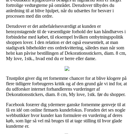
fortrolige vedtægterne på området. Derudover tilbydes du
anledning til at blive hjulpet, når du udsættes for besvær i
processen med din ordre.
Derudover er det anbefalelsesværdigt at kunden er
hensynstagende til de væsentligste forhold der kan håndhæves i
forbindelse med købet, til eksempel hvilken ombytningspolitik
shoppen lover. I den relation er det også essesentielt, at man
stadigvæk bibeholder ens ordrekvittering, således man når som
helst kan påvise bestillingen af Dekorationsstickers, diam. 8 cm,
My love, 1stk., hvad end du er herre eller dame.
Trustpilot giver dig ret fornemme chancer for at blive klogere på
flere tidligere forbrugeres kritik og af den grund går vi ind for, at
du udforsker internet forhandlerens vurderinger af
Dekorationsstickers, diam. 8 cm, My love, 1stk. før du shopper.
Facebook forærer dig ydermere ganske fornemme genveje til at
få en idé om online firmaets kundefokus. Foruden det ses nogle
webbutikker hvor kunder kan formulere en vurdering af deres
køb, som lige så vel må bruges til at tage stilling til hvor glade
kunderne er.