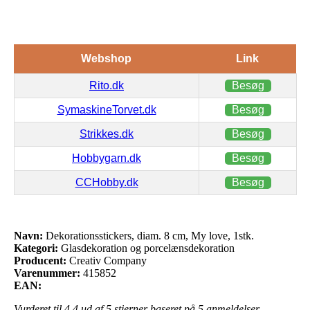
Webshop
Link
Rito.dk
Besøg
SymaskineTorvet.dk
Besøg
Strikkes.dk
Besøg
Hobbygarn.dk
Besøg
CCHobby.dk
Besøg
Navn:
Dekorationsstickers, diam. 8 cm, My love, 1stk.
Kategori:
Glasdekoration og porcelænsdekoration
Producent:
Creativ Company
Varenummer:
415852
EAN:
Vurderet til
4.4
ud af 5 stjerner baseret på
5
anmeldelser