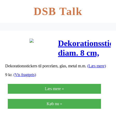
DSB Talk
Dekorationsstick
diam. 8 cm,
My love, 1stk.
Dekorationsstickers til porcelæn, glas, metal m.m.
(Læs mere)
9
kr.
(Vis fragtpris)
Læs mere »
Køb nu »