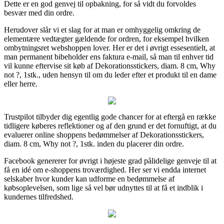
Dette er en god genvej til opbakning, for så vidt du forvoldes
besvær med din ordre.
Herudover slår vi et slag for at man er omhyggelig omkring de
elementære vedtægter gældende for ordren, for eksempel hvilken
ombytningsret webshoppen lover. Her er det i øvrigt essesentielt, at
man permanent bibeholder ens faktura e-mail, så man til enhver tid
vil kunne eftervise sit køb af Dekorationsstickers, diam. 8 cm, Why
not ?, 1stk., uden hensyn til om du leder efter et produkt til en dame
eller herre.
Trustpilot tilbyder dig egentlig gode chancer for at eftergå en række
tidligere køberes reflektioner og af den grund er det fornuftigt, at du
evaluerer online shoppens bedømmelser af Dekorationsstickers,
diam. 8 cm, Why not ?, 1stk. inden du placerer din ordre.
Facebook genererer for øvrigt i højeste grad pålidelige genveje til at
få en idé om e-shoppens troværdighed. Her ser vi endda internet
selskaber hvor kunder kan udforme en bedømmelse af
købsoplevelsen, som lige så vel bør udnyttes til at få et indblik i
kundernes tilfredshed.