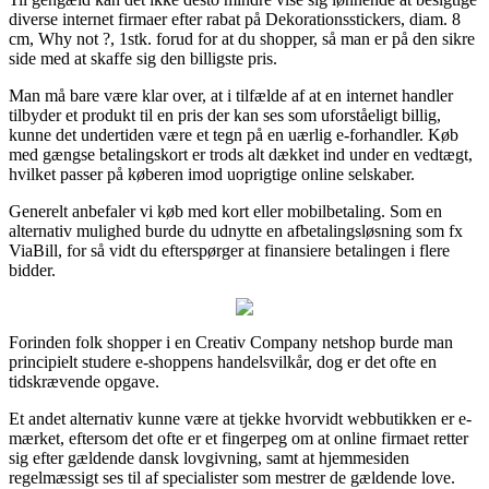
diverse internet firmaer efter rabat på Dekorationsstickers, diam. 8
cm, Why not ?, 1stk. forud for at du shopper, så man er på den sikre
side med at skaffe sig den billigste pris.
Man må bare være klar over, at i tilfælde af at en internet handler
tilbyder et produkt til en pris der kan ses som uforståeligt billig,
kunne det undertiden være et tegn på en uærlig e-forhandler. Køb
med gængse betalingskort er trods alt dækket ind under en vedtægt,
hvilket passer på køberen imod uoprigtige online selskaber.
Generelt anbefaler vi køb med kort eller mobilbetaling. Som en
alternativ mulighed burde du udnytte en afbetalingsløsning som fx
ViaBill, for så vidt du efterspørger at finansiere betalingen i flere
bidder.
Forinden folk shopper i en Creativ Company netshop burde man
principielt studere e-shoppens handelsvilkår, dog er det ofte en
tidskrævende opgave.
Et andet alternativ kunne være at tjekke hvorvidt webbutikken er e-
mærket, eftersom det ofte er et fingerpeg om at online firmaet retter
sig efter gældende dansk lovgivning, samt at hjemmesiden
regelmæssigt ses til af specialister som mestrer de gældende love.