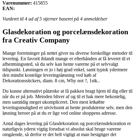
Varenummer:
415855
EAN:
Vurderet til
4
ud af 5 stjerner baseret på
4
anmeldelser
Glasdekoration og porcelænsdekoration
fra Creativ Company
Mange forretninger på nettet giver nu diverse forskellige metoder til
levering. En favorit iblandt mange er efterhånden at få leveret til et
afhentningssted, så du selv kan hente varerne på et selvvalgt
tidspunkt. Løsningen er jo i høj grad enkel, samt typisk ydermere
den mindst kostelige leveringsløsning ved køb af
Dekorationsstickers, diam. 8 cm, Why not ?, 1stk..
Du kunne alternativt påtænke at få pakken bragt hjem til dig eller til
når du er på job. Metoden bliver af og til et hak mere bekostelig,
men samtidig meget ukompliceret. Den mest letkøbte
leveringsmulighed er utvivlsomt at hente produkterne selv, men den
løsning beroer på at du er lige ved online shoppens adresse.
Antal dages levering på Glasdekoration og porcelænsdekoration er
naturligvis yderst vigtig forudsat vi absolut skal bruge varerne
omgående, så derfor er det helt vigtigt at man besigtiger det