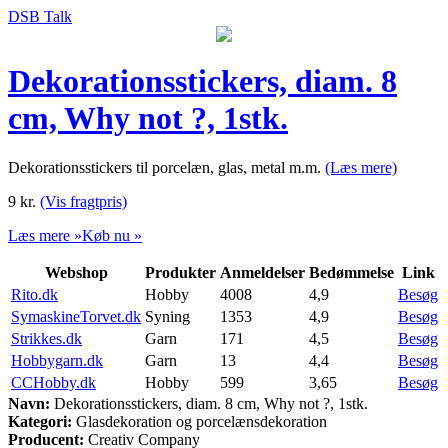
DSB Talk
Dekorationsstickers, diam. 8
cm, Why not ?, 1stk.
Dekorationsstickers til porcelæn, glas, metal m.m.
(Læs mere)
9
kr.
(Vis fragtpris)
Læs mere »
Køb nu »
Webshop
Produkter
Anmeldelser
Bedømmelse
Link
Rito.dk
Hobby
4008
4,9
Besøg
SymaskineTorvet.dk
Syning
1353
4,9
Besøg
Strikkes.dk
Garn
171
4,5
Besøg
Hobbygarn.dk
Garn
13
4,4
Besøg
CCHobby.dk
Hobby
599
3,65
Besøg
Navn:
Dekorationsstickers, diam. 8 cm, Why not ?, 1stk.
Kategori:
Glasdekoration og porcelænsdekoration
Producent:
Creativ Company