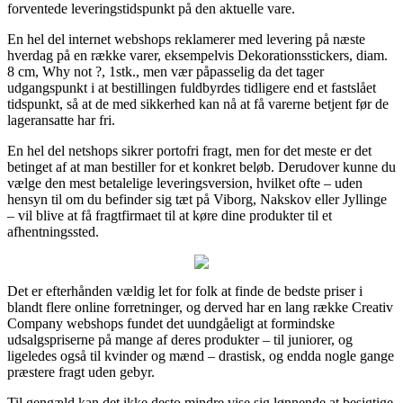
forventede leveringstidspunkt på den aktuelle vare.
En hel del internet webshops reklamerer med levering på næste
hverdag på en række varer, eksempelvis Dekorationsstickers, diam.
8 cm, Why not ?, 1stk., men vær påpasselig da det tager
udgangspunkt i at bestillingen fuldbyrdes tidligere end et fastslået
tidspunkt, så at de med sikkerhed kan nå at få varerne betjent før de
lageransatte har fri.
En hel del netshops sikrer portofri fragt, men for det meste er det
betinget af at man bestiller for et konkret beløb. Derudover kunne du
vælge den mest betalelige leveringsversion, hvilket ofte – uden
hensyn til om du befinder sig tæt på Viborg, Nakskov eller Jyllinge
– vil blive at få fragtfirmaet til at køre dine produkter til et
afhentningssted.
Det er efterhånden vældig let for folk at finde de bedste priser i
blandt flere online forretninger, og derved har en lang række Creativ
Company webshops fundet det uundgåeligt at formindske
udsalgspriserne på mange af deres produkter – til juniorer, og
ligeledes også til kvinder og mænd – drastisk, og endda nogle gange
præstere fragt uden gebyr.
Til gengæld kan det ikke desto mindre vise sig lønnende at besigtige