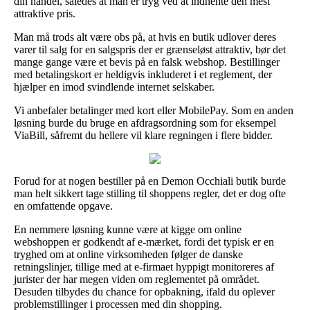
din handel, således at man er tryg ved at indhente den mest
attraktive pris.
Man må trods alt være obs på, at hvis en butik udlover deres
varer til salg for en salgspris der er grænseløst attraktiv, bør det
mange gange være et bevis på en falsk webshop. Bestillinger
med betalingskort er heldigvis inkluderet i et reglement, der
hjælper en imod svindlende internet selskaber.
Vi anbefaler betalinger med kort eller MobilePay. Som en anden
løsning burde du bruge en afdragsordning som for eksempel
ViaBill, såfremt du hellere vil klare regningen i flere bidder.
Forud for at nogen bestiller på en Demon Occhiali butik burde
man helt sikkert tage stilling til shoppens regler, det er dog ofte
en omfattende opgave.
En nemmere løsning kunne være at kigge om online
webshoppen er godkendt af e-mærket, fordi det typisk er en
tryghed om at online virksomheden følger de danske
retningslinjer, tillige med at e-firmaet hyppigt monitoreres af
jurister der har megen viden om reglementet på området.
Desuden tilbydes du chance for opbakning, ifald du oplever
problemstillinger i processen med din shopping.