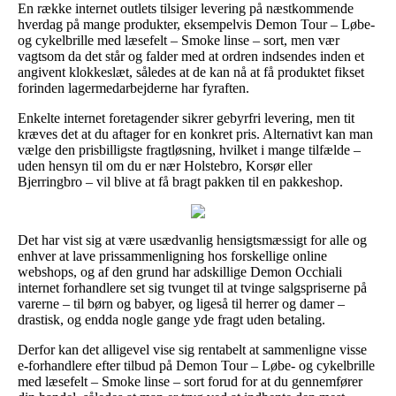
En række internet outlets tilsiger levering på næstkommende
hverdag på mange produkter, eksempelvis Demon Tour – Løbe-
og cykelbrille med læsefelt – Smoke linse – sort, men vær
vagtsom da det står og falder med at ordren indsendes inden et
angivent klokkeslæt, således at de kan nå at få produktet fikset
forinden lagermedarbejderne har fyraften.
Enkelte internet foretagender sikrer gebyrfri levering, men tit
kræves det at du aftager for en konkret pris. Alternativt kan man
vælge den prisbilligste fragtløsning, hvilket i mange tilfælde –
uden hensyn til om du er nær Holstebro, Korsør eller
Bjerringbro – vil blive at få bragt pakken til en pakkeshop.
Det har vist sig at være usædvanlig hensigtsmæssigt for alle og
enhver at lave prissammenligning hos forskellige online
webshops, og af den grund har adskillige Demon Occhiali
internet forhandlere set sig tvunget til at tvinge salgspriserne på
varerne – til børn og babyer, og ligeså til herrer og damer –
drastisk, og endda nogle gange yde fragt uden betaling.
Derfor kan det alligevel vise sig rentabelt at sammenligne visse
e-forhandlere efter tilbud på Demon Tour – Løbe- og cykelbrille
med læsefelt – Smoke linse – sort forud for at du gennemfører