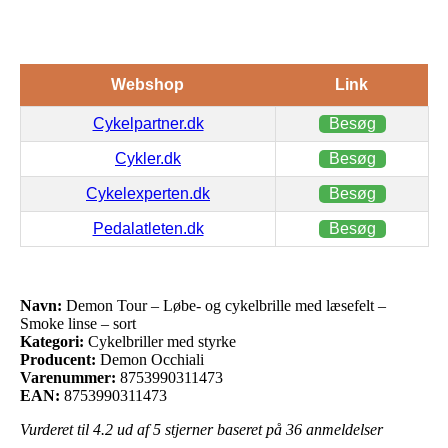
Webshop
Link
Cykelpartner.dk
Besøg
Cykler.dk
Besøg
Cykelexperten.dk
Besøg
Pedalatleten.dk
Besøg
Navn:
Demon Tour – Løbe- og cykelbrille med læsefelt –
Smoke linse – sort
Kategori:
Cykelbriller med styrke
Producent:
Demon Occhiali
Varenummer:
8753990311473
EAN:
8753990311473
Vurderet til
4.2
ud af 5 stjerner baseret på
36
anmeldelser