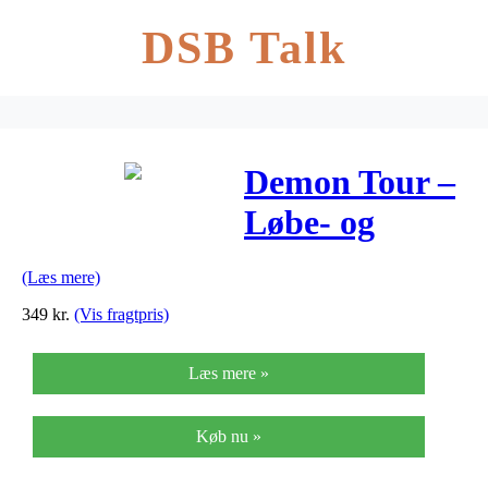
DSB Talk
Demon Tour –
Løbe- og
cykelbrille
(Læs mere)
med læsefelt –
349
kr.
(Vis fragtpris)
Smoke linse –
Læs mere »
sort
Køb nu »