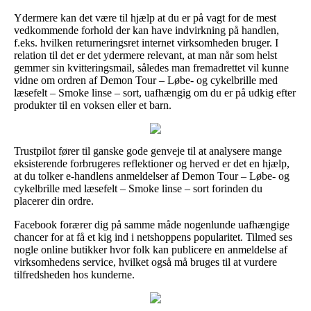
Ydermere kan det være til hjælp at du er på vagt for de mest
vedkommende forhold der kan have indvirkning på handlen,
f.eks. hvilken returneringsret internet virksomheden bruger. I
relation til det er det ydermere relevant, at man når som helst
gemmer sin kvitteringsmail, således man fremadrettet vil kunne
vidne om ordren af Demon Tour – Løbe- og cykelbrille med
læsefelt – Smoke linse – sort, uafhængig om du er på udkig efter
produkter til en voksen eller et barn.
Trustpilot fører til ganske gode genveje til at analysere mange
eksisterende forbrugeres reflektioner og herved er det en hjælp,
at du tolker e-handlens anmeldelser af Demon Tour – Løbe- og
cykelbrille med læsefelt – Smoke linse – sort forinden du
placerer din ordre.
Facebook forærer dig på samme måde nogenlunde uafhængige
chancer for at få et kig ind i netshoppens popularitet. Tilmed ses
nogle online butikker hvor folk kan publicere en anmeldelse af
virksomhedens service, hvilket også må bruges til at vurdere
tilfredsheden hos kunderne.