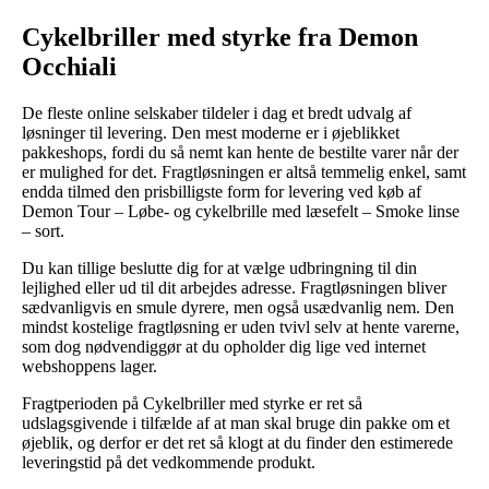
Cykelbriller med styrke fra Demon
Occhiali
De fleste online selskaber tildeler i dag et bredt udvalg af
løsninger til levering. Den mest moderne er i øjeblikket
pakkeshops, fordi du så nemt kan hente de bestilte varer når der
er mulighed for det. Fragtløsningen er altså temmelig enkel, samt
endda tilmed den prisbilligste form for levering ved køb af
Demon Tour – Løbe- og cykelbrille med læsefelt – Smoke linse
– sort.
Du kan tillige beslutte dig for at vælge udbringning til din
lejlighed eller ud til dit arbejdes adresse. Fragtløsningen bliver
sædvanligvis en smule dyrere, men også usædvanlig nem. Den
mindst kostelige fragtløsning er uden tvivl selv at hente varerne,
som dog nødvendiggør at du opholder dig lige ved internet
webshoppens lager.
Fragtperioden på Cykelbriller med styrke er ret så
udslagsgivende i tilfælde af at man skal bruge din pakke om et
øjeblik, og derfor er det ret så klogt at du finder den estimerede
leveringstid på det vedkommende produkt.