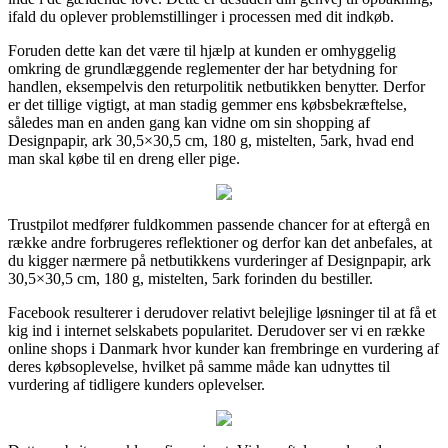
ifald du oplever problemstillinger i processen med dit indkøb.
Foruden dette kan det være til hjælp at kunden er omhyggelig
omkring de grundlæggende reglementer der har betydning for
handlen, eksempelvis den returpolitik netbutikken benytter. Derfor
er det tillige vigtigt, at man stadig gemmer ens købsbekræftelse,
således man en anden gang kan vidne om sin shopping af
Designpapir, ark 30,5×30,5 cm, 180 g, mistelten, 5ark, hvad end
man skal købe til en dreng eller pige.
Trustpilot medfører fuldkommen passende chancer for at eftergå en
række andre forbrugeres reflektioner og derfor kan det anbefales, at
du kigger nærmere på netbutikkens vurderinger af Designpapir, ark
30,5×30,5 cm, 180 g, mistelten, 5ark forinden du bestiller.
Facebook resulterer i derudover relativt belejlige løsninger til at få et
kig ind i internet selskabets popularitet. Derudover ser vi en række
online shops i Danmark hvor kunder kan frembringe en vurdering af
deres købsoplevelse, hvilket på samme måde kan udnyttes til
vurdering af tidligere kunders oplevelser.