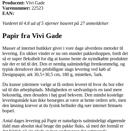
Producent:
Vivi Gade
Varenummer:
22523
EAN:
Vurderet til
4.8
ud af 5 stjerner baseret på
27
anmeldelser
Papir fra Vivi Gade
Masser af internet butikker giver i vore dage alverdens metoder til
levering. En sikker vinder er nu om stunder pakkeshoppen, fordi det
så er super fleksibelt for dig at kunne hente de nyindkøbte produkter
når der er tid til det. Den er nemlig ualmindeligt fremkommelig, og
typisk derudover den prisbilligste slags levering ved køb af
Designpapir, ark 30,5×30,5 cm, 180 g, mistelten, 5ark.
Du kunne ydermere vælge at få ordren leveret til hvor du bor eller
ud til din arbejdsplads. Muligheden er sædvanligvis en tand mere
bekostelig, men desuden i høj grad bekvem. Den mindst kostelige
leveringsmåde kan ikke benægtes at være at hente ordren selv, men
den løsning kræver at du fysisk befinder dig nær internet firmaets
bopæl.
Antal dages levering på Papir er naturligvis ualmindeligt afgørende
ifald man absolut skal bruge din pakke fluks, så med det formål er