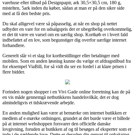
varehuse efter tilbud på Designpapir, ark 30,5×30,5 cm, 180 g,
mistelten, 5ark inden du køber, sådan at man er på den sikre side
med at få den bedste pris.
Du skal alligevel være så påpasselig, at når en shop på nettet
udbyder en vare for en udsalgspris der er ubegribelig overkommelig,
er det tit være en varsel om en uærlig shop. Kortkøb er i hvert fald
indbefattet af en lov, som begunstiger dig overfor uærlige internet
forhandlere.
Generelt slår vi et slag for kortbestillinger eller betalinger med
mobilen. Som en anden løsning kunne du vælge et afdragstilbud fra
for eksempel ViaBill, for så vidt du ser en fordel i at klare prisen i
flere bidder.
Forinden nogen shopper i en Vivi Gade online forretning kan de på
en vis måde gennemgå netbutikkens handelsvilkår, det er dog
almindeligvis et tidskrævende arbejde.
En anden mulighed kan være at bemærke om internet butikken er
medlem af e-mærke ordningen, grundet at det burde være et billede
på at internet webshoppen forsvarer den officielle danske
lovgivning, foruden at butikken af og til besøges af eksperter som er
inde i de gældende love. Dette er desuden din genvej til opbakning,