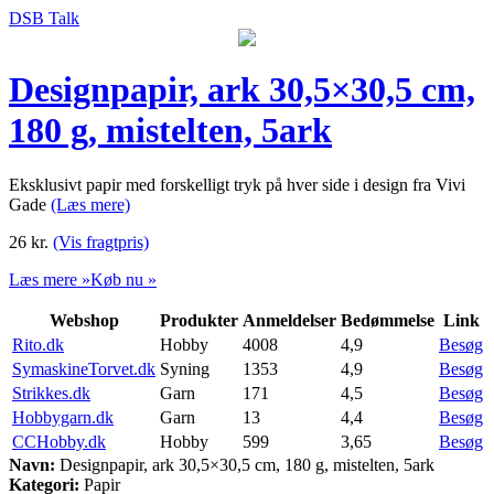
DSB Talk
Designpapir, ark 30,5×30,5 cm,
180 g, mistelten, 5ark
Eksklusivt papir med forskelligt tryk på hver side i design fra Vivi
Gade
(Læs mere)
26
kr.
(Vis fragtpris)
Læs mere »
Køb nu »
Webshop
Produkter
Anmeldelser
Bedømmelse
Link
Rito.dk
Hobby
4008
4,9
Besøg
SymaskineTorvet.dk
Syning
1353
4,9
Besøg
Strikkes.dk
Garn
171
4,5
Besøg
Hobbygarn.dk
Garn
13
4,4
Besøg
CCHobby.dk
Hobby
599
3,65
Besøg
Navn:
Designpapir, ark 30,5×30,5 cm, 180 g, mistelten, 5ark
Kategori:
Papir