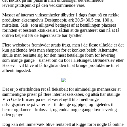
det faktisk på sin plads at man undersøger det estimerede
leveringstidspunkt på den vedkommende vare.
Masser af internet virksomheder tilbyder 1 dags fragt på en række
produkter, eksempelvis Designpapir, ark 30,5×30,5 cm, 180 g,
mistelten, 5ark, som alligevel betinges af at bestillingen placeres
forinden et bestemt klokkeslæt, sådan at de garanteret kan nå at få
ordren betjent før de lageransatte har fyraften.
Flere webshops frembyder gratis fragt, men i de fleste tilfælde er det
kun gældende hvis man shopper for et konkret beløb. Alternativt
skulle man beslutte sig for den mest betalelige form for levering,
som mange gange – uanset om du bor i Helsingør, Brønderslev eller
Haslev – vil blive at få fragtmanden til at bringe produkterne til et
afhentningssted.
Det er jo efterhånden ret så fleksibelt for almindelige mennesker at
sammenligne priser på flere internet selskaber, og altså har utallige
Vivi Gade firmaer på nettet været nødt til at nedbringe
udsalgspriserne på varerne – til drenge og piger, og ligeledes til
herrer og damer – kolossalt, og endda nogle gange love levering
uden gebyr.
Dog kan det immervæk blive rentabelt at kigge forbi nogle få online