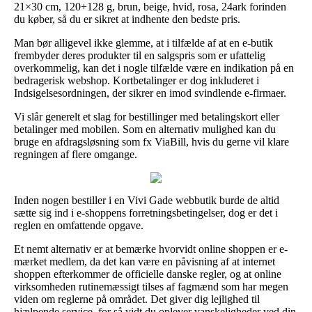
21×30 cm, 120+128 g, brun, beige, hvid, rosa, 24ark forinden
du køber, så du er sikret at indhente den bedste pris.
Man bør alligevel ikke glemme, at i tilfælde af at en e-butik
frembyder deres produkter til en salgspris som er ufattelig
overkommelig, kan det i nogle tilfælde være en indikation på en
bedragerisk webshop. Kortbetalinger er dog inkluderet i
Indsigelsesordningen, der sikrer en imod svindlende e-firmaer.
Vi slår generelt et slag for bestillinger med betalingskort eller
betalinger med mobilen. Som en alternativ mulighed kan du
bruge en afdragsløsning som fx ViaBill, hvis du gerne vil klare
regningen af flere omgange.
Inden nogen bestiller i en Vivi Gade webbutik burde de altid
sætte sig ind i e-shoppens forretningsbetingelser, dog er det i
reglen en omfattende opgave.
Et nemt alternativ er at bemærke hvorvidt online shoppen er e-
mærket medlem, da det kan være en påvisning af at internet
shoppen efterkommer de officielle danske regler, og at online
virksomheden rutinemæssigt tilses af fagmænd som har megen
viden om reglerne på området. Det giver dig lejlighed til
hjælpende service, for så vidt du oplever vanskeligheder ved din