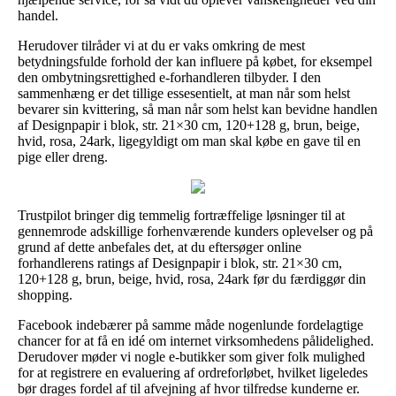
handel.
Herudover tilråder vi at du er vaks omkring de mest
betydningsfulde forhold der kan influere på købet, for eksempel
den ombytningsrettighed e-forhandleren tilbyder. I den
sammenhæng er det tillige essesentielt, at man når som helst
bevarer sin kvittering, så man når som helst kan bevidne handlen
af Designpapir i blok, str. 21×30 cm, 120+128 g, brun, beige,
hvid, rosa, 24ark, ligegyldigt om man skal købe en gave til en
pige eller dreng.
Trustpilot bringer dig temmelig fortræffelige løsninger til at
gennemrode adskillige forhenværende kunders oplevelser og på
grund af dette anbefales det, at du eftersøger online
forhandlerens ratings af Designpapir i blok, str. 21×30 cm,
120+128 g, brun, beige, hvid, rosa, 24ark før du færdiggør din
shopping.
Facebook indebærer på samme måde nogenlunde fordelagtige
chancer for at få en idé om internet virksomhedens pålidelighed.
Derudover møder vi nogle e-butikker som giver folk mulighed
for at registrere en evaluering af ordreforløbet, hvilket ligeledes
bør drages fordel af til afvejning af hvor tilfredse kunderne er.