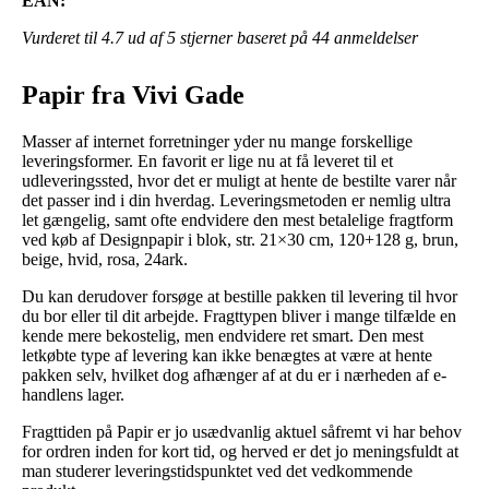
EAN:
Vurderet til
4.7
ud af 5 stjerner baseret på
44
anmeldelser
Papir fra Vivi Gade
Masser af internet forretninger yder nu mange forskellige
leveringsformer. En favorit er lige nu at få leveret til et
udleveringssted, hvor det er muligt at hente de bestilte varer når
det passer ind i din hverdag. Leveringsmetoden er nemlig ultra
let gængelig, samt ofte endvidere den mest betalelige fragtform
ved køb af Designpapir i blok, str. 21×30 cm, 120+128 g, brun,
beige, hvid, rosa, 24ark.
Du kan derudover forsøge at bestille pakken til levering til hvor
du bor eller til dit arbejde. Fragttypen bliver i mange tilfælde en
kende mere bekostelig, men endvidere ret smart. Den mest
letkøbte type af levering kan ikke benægtes at være at hente
pakken selv, hvilket dog afhænger af at du er i nærheden af e-
handlens lager.
Fragttiden på Papir er jo usædvanlig aktuel såfremt vi har behov
for ordren inden for kort tid, og herved er det jo meningsfuldt at
man studerer leveringstidspunktet ved det vedkommende