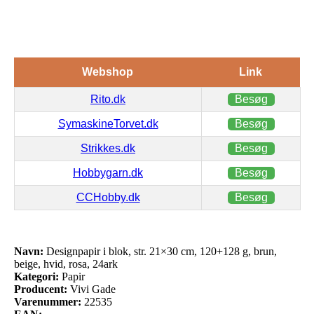
Webshop
Link
Rito.dk
Besøg
SymaskineTorvet.dk
Besøg
Strikkes.dk
Besøg
Hobbygarn.dk
Besøg
CCHobby.dk
Besøg
Navn:
Designpapir i blok, str. 21×30 cm, 120+128 g, brun,
beige, hvid, rosa, 24ark
Kategori:
Papir
Producent:
Vivi Gade
Varenummer:
22535