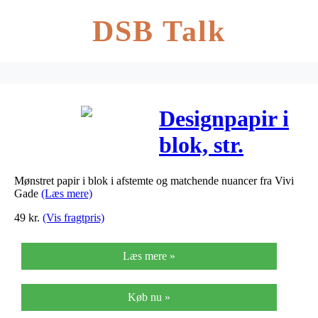
DSB Talk
Designpapir i
blok, str.
21×30 cm,
Mønstret papir i blok i afstemte og matchende nuancer fra Vivi
120+128 g,
Gade
(Læs mere)
brun, beige,
49
kr.
(Vis fragtpris)
hvid, rosa,
Læs mere »
24ark
Køb nu »