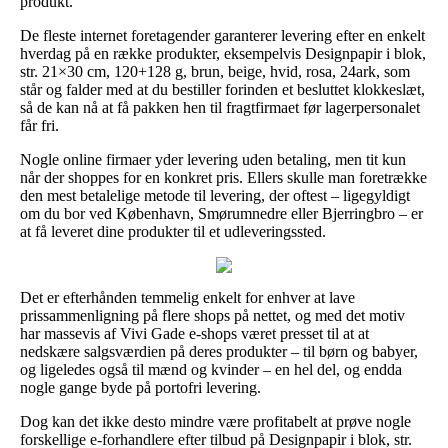
produkt.
De fleste internet foretagender garanterer levering efter en enkelt
hverdag på en række produkter, eksempelvis Designpapir i blok,
str. 21×30 cm, 120+128 g, brun, beige, hvid, rosa, 24ark, som
står og falder med at du bestiller forinden et besluttet klokkeslæt,
så de kan nå at få pakken hen til fragtfirmaet før lagerpersonalet
får fri.
Nogle online firmaer yder levering uden betaling, men tit kun
når der shoppes for en konkret pris. Ellers skulle man foretrække
den mest betalelige metode til levering, der oftest – ligegyldigt
om du bor ved København, Smørumnedre eller Bjerringbro – er
at få leveret dine produkter til et udleveringssted.
Det er efterhånden temmelig enkelt for enhver at lave
prissammenligning på flere shops på nettet, og med det motiv
har massevis af Vivi Gade e-shops været presset til at at
nedskære salgsværdien på deres produkter – til børn og babyer,
og ligeledes også til mænd og kvinder – en hel del, og endda
nogle gange byde på portofri levering.
Dog kan det ikke desto mindre være profitabelt at prøve nogle
forskellige e-forhandlere efter tilbud på Designpapir i blok, str.