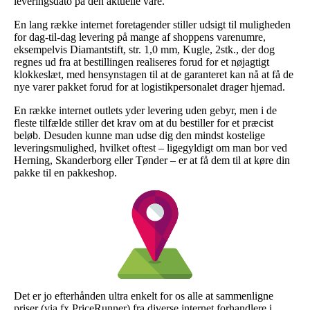
leveringsdato på den aktuelle vare.
En lang række internet foretagender stiller udsigt til muligheden
for dag-til-dag levering på mange af shoppens varenumre,
eksempelvis Diamantstift, str. 1,0 mm, Kugle, 2stk., der dog
regnes ud fra at bestillingen realiseres forud for et nøjagtigt
klokkeslæt, med hensynstagen til at de garanteret kan nå at få de
nye varer pakket forud for at logistikpersonalet drager hjemad.
En række internet outlets yder levering uden gebyr, men i de
fleste tilfælde stiller det krav om at du bestiller for et præcist
beløb. Desuden kunne man udse dig den mindst kostelige
leveringsmulighed, hvilket oftest – ligegyldigt om man bor ved
Herning, Skanderborg eller Tønder – er at få dem til at køre din
pakke til en pakkeshop.
Det er jo efterhånden ultra enkelt for os alle at sammenligne
priser (via fx PriceRunner) fra diverse internet forhandlere i