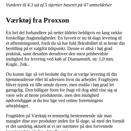
Vurderet til
4.3
ud af 5 stjerner baseret på
47
anmeldelser
Værktøj fra Proxxon
En hel del forhandlere på nettet tildeler heldigvis en lang række
forskellige fragtmuligheder. En favorit er nu til dags levering til
et afhentningssted, fordi du så har fuld fleksibilitet til at hente din
bestilling på et valgfrit tidspunkt. Denne er altså i høj grad
praktisk, samt desuden derudover den mest prisbevidste
mulighed for levering ved køb af Diamantstift, str. 1,0 mm,
Kugle, 2stk..
Du kunne lige så vel beslutte dig for at vælge levering til din
hjemmeadresse eller til adressen hvor du arbejder. Fragttypen
bliver typisk en lille smule dyrere, men endda i høj grad let
gængelig. Den billigste form for fragt vil dog altid vise sig at
være selv at hente produkterne, men den mulighed
nødvendiggør at du bor lige ved online forretningens
arbejdslager.
Fragttiden på Værktøj er temmelig bestemmende når man
mangler dine nye produkter inden for få dage, så med det formål
er det sandelig aktuelt at vi ser nærmere på den forventede