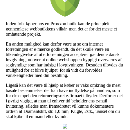
Inden folk køber hos en Proxxon butik kan de principielt
gennemlæse webbutikkens vilkår, men det er for det meste et
omfattende projekt.
En anden mulighed kan derfor være at se om internet
forretningen er e-mærke godkendt, da det skulle være en
tilkendegivelse af at e-forretningen accepterer gældende dansk
lovgivning, udover at online webshoppen hyppigt overværes af
sagkyndige som har indsigt i lovgivningen. Desuden tilbydes du
mulighed for at blive hjulpet, for så vidt du forvoldes
vanskeligheder med din bestilling.
Ligeså kan det være til hjælp at køber er vaks omkring de mest
basale bestemmelser der kan have indflydelse på handlen, som
for eksempel den returneringsret e-firmaet tilbyder. Derfor er det
i øvrigt vigtigt, at man til enhver tid beholder ens e-mail
kvittering, således man fremadrettet vil kunne dokumentere
ordren af Diamantstift, str. 1,0 mm, Kugle, 2stk., uanset om du
skal købe til en mand eller kvinde.