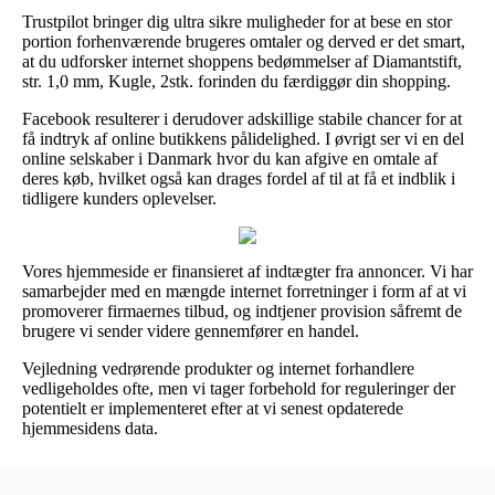
Trustpilot bringer dig ultra sikre muligheder for at bese en stor
portion forhenværende brugeres omtaler og derved er det smart,
at du udforsker internet shoppens bedømmelser af Diamantstift,
str. 1,0 mm, Kugle, 2stk. forinden du færdiggør din shopping.
Facebook resulterer i derudover adskillige stabile chancer for at
få indtryk af online butikkens pålidelighed. I øvrigt ser vi en del
online selskaber i Danmark hvor du kan afgive en omtale af
deres køb, hvilket også kan drages fordel af til at få et indblik i
tidligere kunders oplevelser.
Vores hjemmeside er finansieret af indtægter fra annoncer. Vi har
samarbejder med en mængde internet forretninger i form af at vi
promoverer firmaernes tilbud, og indtjener provision såfremt de
brugere vi sender videre gennemfører en handel.
Vejledning vedrørende produkter og internet forhandlere
vedligeholdes ofte, men vi tager forbehold for reguleringer der
potentielt er implementeret efter at vi senest opdaterede
hjemmesidens data.