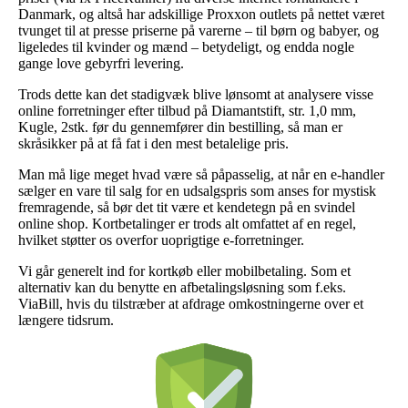
Danmark, og altså har adskillige Proxxon outlets på nettet været
tvunget til at presse priserne på varerne – til børn og babyer, og
ligeledes til kvinder og mænd – betydeligt, og endda nogle
gange love gebyrfri levering.
Trods dette kan det stadigvæk blive lønsomt at analysere visse
online forretninger efter tilbud på Diamantstift, str. 1,0 mm,
Kugle, 2stk. før du gennemfører din bestilling, så man er
skråsikker på at få fat i den mest betalelige pris.
Man må lige meget hvad være så påpasselig, at når en e-handler
sælger en vare til salg for en udsalgspris som anses for mystisk
fremragende, så bør det tit være et kendetegn på en svindel
online shop. Kortbetalinger er trods alt omfattet af en regel,
hvilket støtter os overfor uoprigtige e-forretninger.
Vi går generelt ind for kortkøb eller mobilbetaling. Som et
alternativ kan du benytte en afbetalingsløsning som f.eks.
ViaBill, hvis du tilstræber at afdrage omkostningerne over et
længere tidsrum.