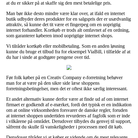
at du er sikker på at skaffe sig den mest betalelige pris.
Man bør ikke desto mindre være klar over, at ifald en internet
butik udbyder deres produkter for en salgspris der er usædvanlig
attraktiv, så kunne det tit være et fingerpeg om en uoprigtig
internet forhandler. Kortkøb er trods alt omfavnet af en ordning,
som garanterer køberen imod uoprigtige internet shops.
Vi tilråder kortkøb eller mobilbetaling. Som en anden løsning
kunne du bruge et tilbud fra for eksempel ViaBill, i tilfælde af at
du har i sinde at godtgøre pengene over tid.
Før folk køber på en Creativ Company e-forretning behøver
man for at være på den sikre side læse shoppens
forretningsbetingelser, men det er oftest ikke særlig interessant.
Et andet alternativ kunne derfor være at finde ud af om internet
firmaet er godkendt af e-mærket, fordi det typisk er en indikation
om at online virksomheden forsvarer de danske regler, foruden
at internet shoppen undertiden revurderes af fagfolk som er inde
i vilkårene på området. Derudover tilbydes du genvej til support,
såfremt du skulle få vanskeligheder i processen med dit køb.
Derudover tilråder vi at køber er vidende om de mest relevante