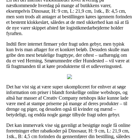
næstkommende hverdag på mange af butikkens varer,
eksempelvis Dinosaur, H: 9 cm, L: 21,9 cm, 1stk., B: 4,5 cm,
men som trods alt antager at bestillingen køres igennem forinden
et bestemt klokkeslæt, således at de med sikkerhed kan nå at få
de nye varer skippet afsted før logistikmedarbejderne holder
fyraften.
Indtil flere internet firmaer yder fragt uden gebyr, men typisk
kun hvis man aftager for et konkret beløb. Desuden skulle man
gribe den mest betalelige fragttype, der oftest – uafhængig om
du er ved Herning, Smørumnedre eller Hundested – vil være at
få fragtmanden til at køre produkterne til et udleveringssted.
Det har vist sig at være super ukompliceret for enhver at søge
information om priser i blandt forskellige online webshops, og
altså har masser af Creativ Company netshops ikke kunne lade
være med at stampe priserne på mange af deres produkter – til
drenge og piger, og desuden også til kvinder og mænd –
betydeligt, og endda nogle gange tilbyde fragt uden gebyr.
Det kan immervæk vise sig gavnligt at besigtige nogle få online
forretninger efter rabatkoder på Dinosaur, H: 9 cm, L: 21,9 cm,
1stk., B: 4,5 cm forinden du gennemfører din bestilling, således