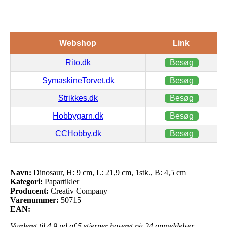
Webshop
Link
Rito.dk
Besøg
SymaskineTorvet.dk
Besøg
Strikkes.dk
Besøg
Hobbygarn.dk
Besøg
CCHobby.dk
Besøg
Navn:
Dinosaur, H: 9 cm, L: 21,9 cm, 1stk., B: 4,5 cm
Kategori:
Papartikler
Producent:
Creativ Company
Varenummer:
50715
EAN:
Vurderet til
4.9
ud af 5 stjerner baseret på
24
anmeldelser