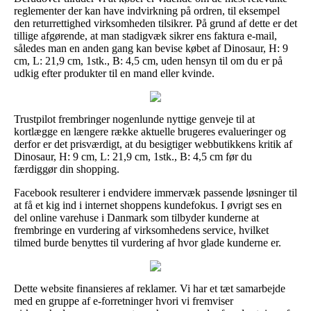
reglementer der kan have indvirkning på ordren, til eksempel
den returrettighed virksomheden tilsikrer. På grund af dette er det
tillige afgørende, at man stadigvæk sikrer ens faktura e-mail,
således man en anden gang kan bevise købet af Dinosaur, H: 9
cm, L: 21,9 cm, 1stk., B: 4,5 cm, uden hensyn til om du er på
udkig efter produkter til en mand eller kvinde.
Trustpilot frembringer nogenlunde nyttige genveje til at
kortlægge en længere række aktuelle brugeres evalueringer og
derfor er det prisværdigt, at du besigtiger webbutikkens kritik af
Dinosaur, H: 9 cm, L: 21,9 cm, 1stk., B: 4,5 cm før du
færdiggør din shopping.
Facebook resulterer i endvidere immervæk passende løsninger til
at få et kig ind i internet shoppens kundefokus. I øvrigt ses en
del online varehuse i Danmark som tilbyder kunderne at
frembringe en vurdering af virksomhedens service, hvilket
tilmed burde benyttes til vurdering af hvor glade kunderne er.
Dette website finansieres af reklamer. Vi har et tæt samarbejde
med en gruppe af e-forretninger hvori vi fremviser