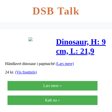
DSB Talk
Dinosaur, H: 9
cm, L: 21,9
cm, 1stk., B:
Håndlavet dinosaur i papmaché
(Læs mere)
4,5 cm
24
kr.
(Vis fragtpris)
Læs mere »
Køb nu »