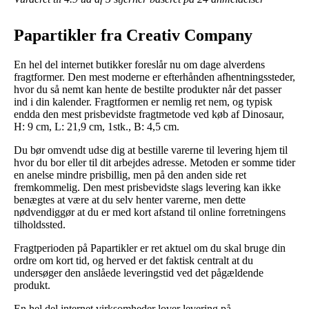
Papartikler fra Creativ Company
En hel del internet butikker foreslår nu om dage alverdens
fragtformer. Den mest moderne er efterhånden afhentningssteder,
hvor du så nemt kan hente de bestilte produkter når det passer
ind i din kalender. Fragtformen er nemlig ret nem, og typisk
endda den mest prisbevidste fragtmetode ved køb af Dinosaur,
H: 9 cm, L: 21,9 cm, 1stk., B: 4,5 cm.
Du bør omvendt udse dig at bestille varerne til levering hjem til
hvor du bor eller til dit arbejdes adresse. Metoden er somme tider
en anelse mindre prisbillig, men på den anden side ret
fremkommelig. Den mest prisbevidste slags levering kan ikke
benægtes at være at du selv henter varerne, men dette
nødvendiggør at du er med kort afstand til online forretningens
tilholdssted.
Fragtperioden på Papartikler er ret aktuel om du skal bruge din
ordre om kort tid, og herved er det faktisk centralt at du
undersøger den anslåede leveringstid ved det pågældende
produkt.
En hel del internet virksomheder lover levering på