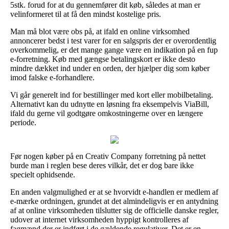
5stk. forud for at du gennemfører dit køb, således at man er
velinformeret til at få den mindst kostelige pris.
Man må blot være obs på, at ifald en online virksomhed
annoncerer bedst i test varer for en salgspris der er overordentlig
overkommelig, er det mange gange være en indikation på en fup
e-forretning. Køb med gængse betalingskort er ikke desto
mindre dækket ind under en orden, der hjælper dig som køber
imod falske e-forhandlere.
Vi går generelt ind for bestillinger med kort eller mobilbetaling.
Alternativt kan du udnytte en løsning fra eksempelvis ViaBill,
ifald du gerne vil godtgøre omkostningerne over en længere
periode.
Før nogen køber på en Creativ Company forretning på nettet
burde man i reglen bese deres vilkår, det er dog bare ikke
specielt ophidsende.
En anden valgmulighed er at se hvorvidt e-handlen er medlem af
e-mærke ordningen, grundet at det almindeligvis er en antydning
af at online virksomheden tilslutter sig de officielle danske regler,
udover at internet virksomheden hyppigt kontrolleres af
fagmænd der er indført i de gældende regulativer. Det er en