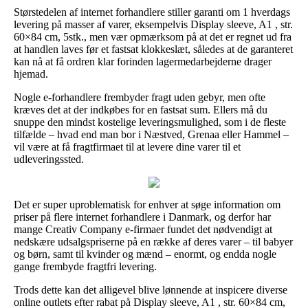
Størstedelen af internet forhandlere stiller garanti om 1 hverdags
levering på masser af varer, eksempelvis Display sleeve, A1 , str.
60×84 cm, 5stk., men vær opmærksom på at det er regnet ud fra
at handlen laves før et fastsat klokkeslæt, således at de garanteret
kan nå at få ordren klar forinden lagermedarbejderne drager
hjemad.
Nogle e-forhandlere frembyder fragt uden gebyr, men ofte
kræves det at der indkøbes for en fastsat sum. Ellers må du
snuppe den mindst kostelige leveringsmulighed, som i de fleste
tilfælde – hvad end man bor i Næstved, Grenaa eller Hammel –
vil være at få fragtfirmaet til at levere dine varer til et
udleveringssted.
Det er super uproblematisk for enhver at søge information om
priser på flere internet forhandlere i Danmark, og derfor har
mange Creativ Company e-firmaer fundet det nødvendigt at
nedskære udsalgspriserne på en række af deres varer – til babyer
og børn, samt til kvinder og mænd – enormt, og endda nogle
gange frembyde fragtfri levering.
Trods dette kan det alligevel blive lønnende at inspicere diverse
online outlets efter rabat på Display sleeve, A1 , str. 60×84 cm,