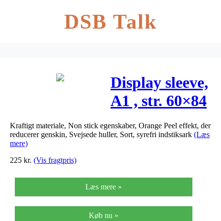
DSB Talk
Display sleeve,
A1 , str. 60×84
cm, 5stk.
Kraftigt materiale, Non stick egenskaber, Orange Peel effekt, der
reducerer genskin, Svejsede huller, Sort, syrefri indstiksark
(Læs
mere)
225
kr.
(Vis fragtpris)
Læs mere »
Køb nu »