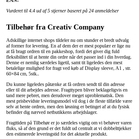
EAN:
Vurderet til
4.4
ud af 5 stjerner baseret på
24
anmeldelser
Tilbehør fra Creativ Company
Adskillige internet shops tildeler nu om stunder et bredt udvalg
af former for levering. En af dem der er mest populær er lige nu
at få bragt ordren til en pakkeshop, fordi det giver dig fuld
fleksibilitet til at hente din ordre når det passer ind i din hverdag.
Denne er nemlig særdeles ligetil, samt tit ligeledes den mest
betalelige mulighed for fragt ved køb af Display sleeve, A1 , str.
60×84 cm, 5stk..
Du kunne ligeledes påtænke at få ordren sendt til din adresse
eller til dit arbejdes adresse. Fragttypen bliver beklageligvis en
tand mere pebret, men derudover meget uproblematisk. Den
mest prisbevidste leveringsmodel vil dog i de fleste tilfælde være
selv at hente ordren, men den løsning er betinget af at du fysisk
befinder dig nærved netbutikkens arbejdslager.
Fragttiden på Tilbehør er jo særdeles vigtig om vi behøver varen
fluks, så af den grund er det fuldt ud centralt at vi dobbelttjekker
den estimerede leveringstid for det aktuelle produkt.