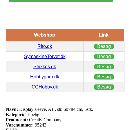
Webshop
Link
Rito.dk
Besøg
SymaskineTorvet.dk
Besøg
Strikkes.dk
Besøg
Hobbygarn.dk
Besøg
CCHobby.dk
Besøg
Navn:
Display sleeve, A1 , str. 60×84 cm, 5stk.
Kategori:
Tilbehør
Producent:
Creativ Company
Varenummer:
95243