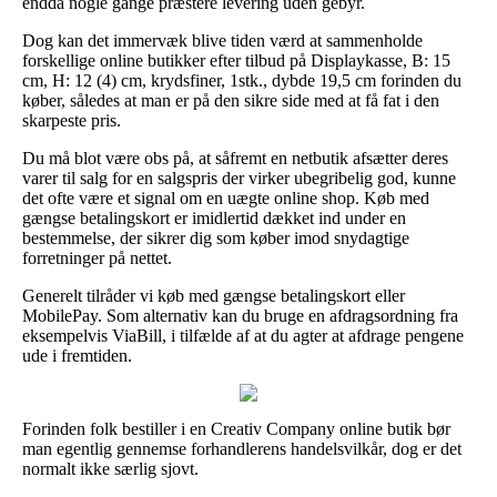
endda nogle gange præstere levering uden gebyr.
Dog kan det immervæk blive tiden værd at sammenholde
forskellige online butikker efter tilbud på Displaykasse, B: 15
cm, H: 12 (4) cm, krydsfiner, 1stk., dybde 19,5 cm forinden du
køber, således at man er på den sikre side med at få fat i den
skarpeste pris.
Du må blot være obs på, at såfremt en netbutik afsætter deres
varer til salg for en salgspris der virker ubegribelig god, kunne
det ofte være et signal om en uægte online shop. Køb med
gængse betalingskort er imidlertid dækket ind under en
bestemmelse, der sikrer dig som køber imod snydagtige
forretninger på nettet.
Generelt tilråder vi køb med gængse betalingskort eller
MobilePay. Som alternativ kan du bruge en afdragsordning fra
eksempelvis ViaBill, i tilfælde af at du agter at afdrage pengene
ude i fremtiden.
Forinden folk bestiller i en Creativ Company online butik bør
man egentlig gennemse forhandlerens handelsvilkår, dog er det
normalt ikke særlig sjovt.