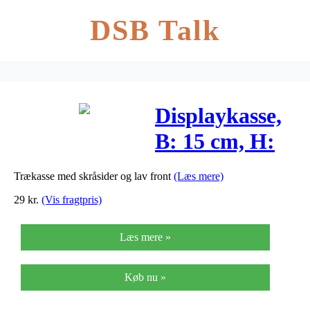
DSB Talk
Displaykasse,
B: 15 cm, H:
12 (4) cm,
Trækasse med skråsider og lav front
(Læs mere)
krydsfiner,
29
kr.
(Vis fragtpris)
1stk., dybde
Læs mere »
19,5 cm
Køb nu »