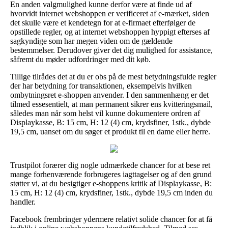
En anden valgmulighed kunne derfor være at finde ud af
hvorvidt internet webshoppen er verificeret af e-mærket, siden
det skulle være et kendetegn for at e-firmaet efterfølger de
opstillede regler, og at internet webshoppen hyppigt efterses af
sagkyndige som har megen viden om de gældende
bestemmelser. Derudover giver det dig mulighed for assistance,
såfremt du møder udfordringer med dit køb.
Tillige tilrådes det at du er obs på de mest betydningsfulde regler
der har betydning for transaktionen, eksempelvis hvilken
ombytningsret e-shoppen anvender. I den sammenhæng er det
tilmed essesentielt, at man permanent sikrer ens kvitteringsmail,
således man når som helst vil kunne dokumentere ordren af
Displaykasse, B: 15 cm, H: 12 (4) cm, krydsfiner, 1stk., dybde
19,5 cm, uanset om du søger et produkt til en dame eller herre.
Trustpilot forærer dig nogle udmærkede chancer for at bese ret
mange forhenværende forbrugeres iagttagelser og af den grund
støtter vi, at du besigtiger e-shoppens kritik af Displaykasse, B:
15 cm, H: 12 (4) cm, krydsfiner, 1stk., dybde 19,5 cm inden du
handler.
Facebook frembringer ydermere relativt solide chancer for at få