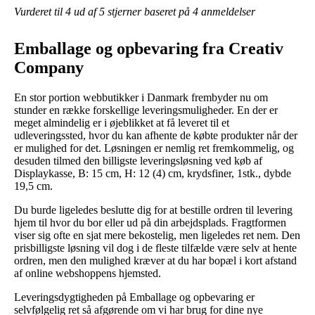
Vurderet til
4
ud af 5 stjerner baseret på
4
anmeldelser
Emballage og opbevaring fra Creativ
Company
En stor portion webbutikker i Danmark frembyder nu om
stunder en række forskellige leveringsmuligheder. En der er
meget almindelig er i øjeblikket at få leveret til et
udleveringssted, hvor du kan afhente de købte produkter når der
er mulighed for det. Løsningen er nemlig ret fremkommelig, og
desuden tilmed den billigste leveringsløsning ved køb af
Displaykasse, B: 15 cm, H: 12 (4) cm, krydsfiner, 1stk., dybde
19,5 cm.
Du burde ligeledes beslutte dig for at bestille ordren til levering
hjem til hvor du bor eller ud på din arbejdsplads. Fragtformen
viser sig ofte en sjat mere bekostelig, men ligeledes ret nem. Den
prisbilligste løsning vil dog i de fleste tilfælde være selv at hente
ordren, men den mulighed kræver at du har bopæl i kort afstand
af online webshoppens hjemsted.
Leveringsdygtigheden på Emballage og opbevaring er
selvfølgelig ret så afgørende om vi har brug for dine nye