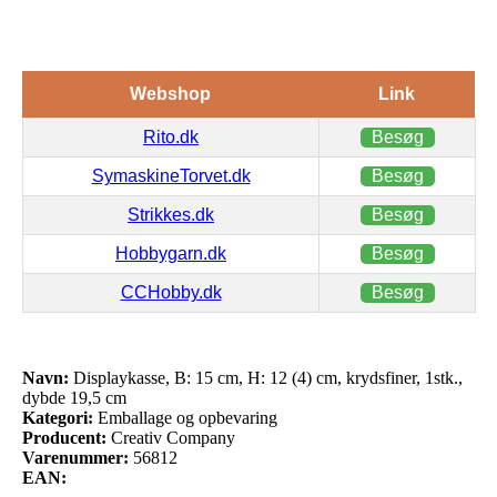
Webshop
Link
Rito.dk
Besøg
SymaskineTorvet.dk
Besøg
Strikkes.dk
Besøg
Hobbygarn.dk
Besøg
CCHobby.dk
Besøg
Navn:
Displaykasse, B: 15 cm, H: 12 (4) cm, krydsfiner, 1stk.,
dybde 19,5 cm
Kategori:
Emballage og opbevaring
Producent:
Creativ Company
Varenummer:
56812
EAN: