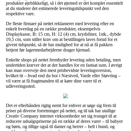
produkter øjeblikkeligt, så i det øjemed er det komplet essentielt
at du studerer det estimerede leveringstidspunkt ved den
respektive vare.
De fleste firmaer på nettet reklamerer med levering efter en
enkelt hverdag på en række produkter, eksempelvis
Displaykasse, B: 15 cm, H: 12 (4) cm, krydsfiner, 1stk., dybde
19,5 cm, som stiller krav om at bestillingen laves forud for et
givent tidspunkt, så de har mulighed for at nå at få pakken
betjent før lagermedarbejderne drager hjemad.
Enkelte shops på nettet frembyder levering uden betaling, men
undertiden kræver det at der handles for en fastsat sum. I øvrigt
kan man overveje den mest prisbevidste leveringsversion,
hvilket tit – hvad end du bor i Næstved, Varde eller Støvring –
vil være at få fragtmanden til at køre dine varer til et
udleveringssted.
Det er efterhånden rigtig nemt for enhver at søge sig frem til
priser på diverse forretninger på nettet, og til tak har utallige
Creativ Company internet virksomheder set sig tvunget til at
reducere udsalgspriserne på en række af deres varer – til babyer
og børn, og tillige også til damer og herrer – helt i bund, og