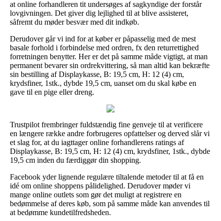
at online forhandleren tit undersøges af sagkyndige der forstår
lovgivningen. Det giver dig lejlighed til at blive assisteret,
såfremt du møder besvær med dit indkøb.
Derudover går vi ind for at køber er påpasselig med de mest
basale forhold i forbindelse med ordren, fx den returrettighed
forretningen benytter. Her er det på samme måde vigtigt, at man
permanent bevarer sin ordrekvittering, så man altid kan bekræfte
sin bestilling af Displaykasse, B: 19,5 cm, H: 12 (4) cm,
krydsfiner, 1stk., dybde 19,5 cm, uanset om du skal købe en
gave til en pige eller dreng.
Trustpilot frembringer fuldstændig fine genveje til at verificere
en længere række andre forbrugeres opfattelser og derved slår vi
et slag for, at du iagttager online forhandlerens ratings af
Displaykasse, B: 19,5 cm, H: 12 (4) cm, krydsfiner, 1stk., dybde
19,5 cm inden du færdiggør din shopping.
Facebook yder lignende regulære tiltalende metoder til at få en
idé om online shoppens pålidelighed. Derudover møder vi
mange online outlets som gør det muligt at registrere en
bedømmelse af deres køb, som på samme måde kan anvendes til
at bedømme kundetilfredsheden.