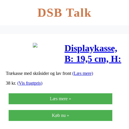
DSB Talk
Displaykasse,
B: 19,5 cm, H:
12 (4) cm,
Trækasse med skråsider og lav front
(Læs mere)
krydsfiner,
38
kr.
(Vis fragtpris)
1stk., dybde
Læs mere »
19,5 cm
Køb nu »