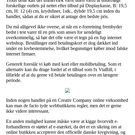
Trods dette kan det immervæk være tiden værd at undersøge
forskellige outlets på nettet efter tilbud på Displaykasse, B: 19,5
cm, H: 12 (4) cm, krydsfiner, 1stk., dybde 19,5 cm inden du
handler, sådan at du er sikret at antage den bedste pris.
Du må alligevel ikke overse, at når en e-forretning frembyder
bedst i test varer til en pris som anses for uendeligt
overkommelig, så bør det ofte være et tegn på en fup internet
webshop. Bestillinger med betalingskort er dog dækket ind
under en lovbestemmelse, hvilket begunstiger køber imod falske
internet firmaer.
Generelt foreslår vi køb med kort eller mobilbetaling. Som et
alternativ kan du drage fordel af et tilbud som fx ViaBill, i
tilfælde af at du gerne vil betale betalingen over en længere
periode.
Inden nogen handler på en Creativ Company online virksomhed
kan man de facto tyde webbutikkens regler, men det er gerne
ikke videre interessant.
En anden mulighed kunne måske være at kigge hvorvidt e-
forhandleren er støttet af e-mærket, da det er en sikring om at
online butikken accepterer den officielle danske lovgivning, og