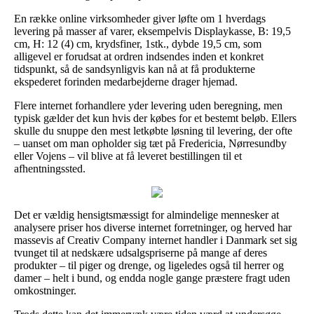
En række online virksomheder giver løfte om 1 hverdags
levering på masser af varer, eksempelvis Displaykasse, B: 19,5
cm, H: 12 (4) cm, krydsfiner, 1stk., dybde 19,5 cm, som
alligevel er forudsat at ordren indsendes inden et konkret
tidspunkt, så de sandsynligvis kan nå at få produkterne
ekspederet forinden medarbejderne drager hjemad.
Flere internet forhandlere yder levering uden beregning, men
typisk gælder det kun hvis der købes for et bestemt beløb. Ellers
skulle du snuppe den mest letkøbte løsning til levering, der ofte
– uanset om man opholder sig tæt på Fredericia, Nørresundby
eller Vojens – vil blive at få leveret bestillingen til et
afhentningssted.
Det er vældig hensigtsmæssigt for almindelige mennesker at
analysere priser hos diverse internet forretninger, og herved har
massevis af Creativ Company internet handler i Danmark set sig
tvunget til at nedskære udsalgspriserne på mange af deres
produkter – til piger og drenge, og ligeledes også til herrer og
damer – helt i bund, og endda nogle gange præstere fragt uden
omkostninger.