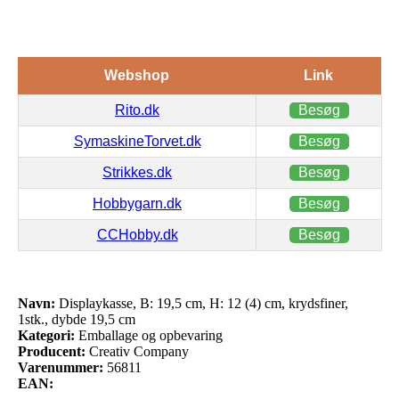
Webshop
Link
Rito.dk
Besøg
SymaskineTorvet.dk
Besøg
Strikkes.dk
Besøg
Hobbygarn.dk
Besøg
CCHobby.dk
Besøg
Navn:
Displaykasse, B: 19,5 cm, H: 12 (4) cm, krydsfiner,
1stk., dybde 19,5 cm
Kategori:
Emballage og opbevaring
Producent:
Creativ Company
Varenummer:
56811
EAN: