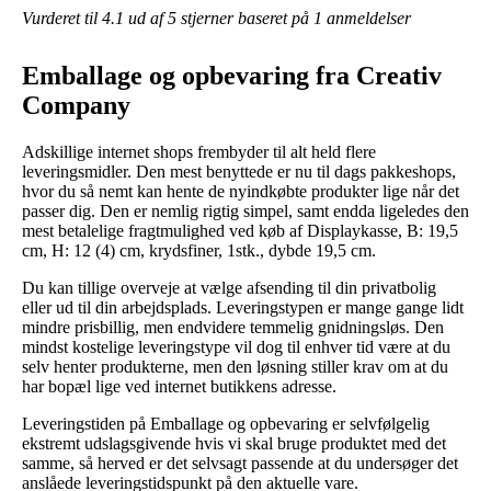
Vurderet til
4.1
ud af 5 stjerner baseret på
1
anmeldelser
Emballage og opbevaring fra Creativ
Company
Adskillige internet shops frembyder til alt held flere
leveringsmidler. Den mest benyttede er nu til dags pakkeshops,
hvor du så nemt kan hente de nyindkøbte produkter lige når det
passer dig. Den er nemlig rigtig simpel, samt endda ligeledes den
mest betalelige fragtmulighed ved køb af Displaykasse, B: 19,5
cm, H: 12 (4) cm, krydsfiner, 1stk., dybde 19,5 cm.
Du kan tillige overveje at vælge afsending til din privatbolig
eller ud til din arbejdsplads. Leveringstypen er mange gange lidt
mindre prisbillig, men endvidere temmelig gnidningsløs. Den
mindst kostelige leveringstype vil dog til enhver tid være at du
selv henter produkterne, men den løsning stiller krav om at du
har bopæl lige ved internet butikkens adresse.
Leveringstiden på Emballage og opbevaring er selvfølgelig
ekstremt udslagsgivende hvis vi skal bruge produktet med det
samme, så herved er det selvsagt passende at du undersøger det
anslåede leveringstidspunkt på den aktuelle vare.