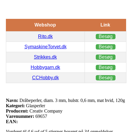
Webshop
Link
Rito.dk
Besøg
SymaskineTorvet.dk
Besøg
Strikkes.dk
Besøg
Hobbygarn.dk
Besøg
CCHobby.dk
Besøg
Navn:
Dråbeperler, diam. 3 mm, hulstr. 0,6 mm, mat hvid, 120g
Kategori:
Glasperler
Producent:
Creativ Company
Varenummer:
69657
EAN:
Vurderet til
4.6
ud af 5 stjerner baseret på
34
anmeldelser