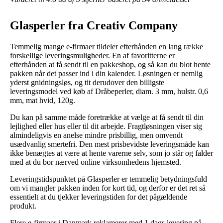
Glasperler fra Creativ Company
Temmelig mange e-firmaer tildeler efterhånden en lang række
forskellige leveringsmuligheder. En af favoritterne er
efterhånden at få sendt til en pakkeshop, og så kan du blot hente
pakken når det passer ind i din kalender. Løsningen er nemlig
yderst gnidningsløs, og tit derudover den billigste
leveringsmodel ved køb af Dråbeperler, diam. 3 mm, hulstr. 0,6
mm, mat hvid, 120g.
Du kan på samme måde foretrække at vælge at få sendt til din
lejlighed eller hus eller til dit arbejde. Fragtløsningen viser sig
almindeligvis en anelse mindre prisbillig, men omvendt
usædvanlig smertefri. Den mest prisbevidste leveringsmåde kan
ikke benægtes at være at hente varerne selv, som jo står og falder
med at du bor nærved online virksomhedens hjemsted.
Leveringstidspunktet på Glasperler er temmelig betydningsfuld
om vi mangler pakken inden for kort tid, og derfor er det ret så
essentielt at du tjekker leveringstiden for det pågældende
produkt.
Flere e-firmaer i Danmark reklamerer med 1 dags levering på