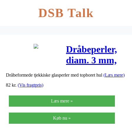
DSB Talk
Dråbeperler,
diam. 3 mm,
hulstr. 0,6
Dråbeformede tjekkiske glasperler med topboret hul
(Læs mere)
mm, mat hvid,
82
kr.
(Vis fragtpris)
120g
Læs mere »
Køb nu »