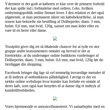
Ydermere er det godt at køberen er klar over de primære forhold
der kan spille ind i forbindelse med ordren, f.eks. hvilken
ombytningspolitik online firmaet lover. I den relation er det også
afgørende, at man permanent sikrer sin købsbekræftelse, så man
senere kan bekræfte sin bestilling af Dråbeperler, diam. 3 mm,
hulstr. 0,6 mm, mat hvid, 120g, uanset om man leder efter en
vare til en herre eller dame.
Trustpilot giver dig ret så tiltalende chancer for at tyde en stor
gruppe andre konsumenters omtaler og herved er det at
foretrække, at du undersøger online butikkens vurderinger af
Dråbeperler, diam. 3 mm, hulstr. 0,6 mm, mat hvid, 120g før du
færdiggør din shopping.
Facebook bringer dig lige så vel temmelig troværdige metoder til
at få indtryk af netbutikkens pålidelighed. I øvrigt er der en
række online webshops hvor kunder kan forfatte en omtale af
deres køb, som også kan benyttes til at danne dig et indtryk af
kundetilfredsheden.
Vores hjemmeside er annoncefinansieret. Vi samarbejder med en