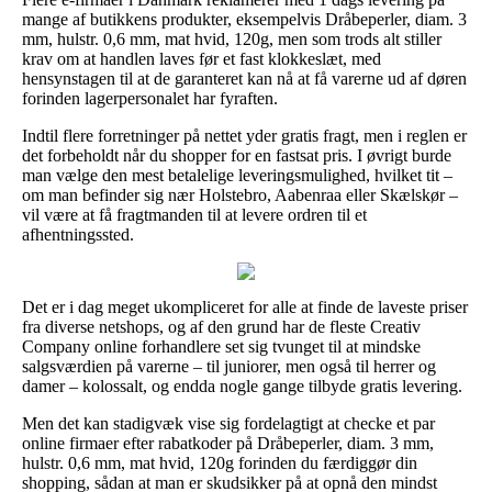
mange af butikkens produkter, eksempelvis Dråbeperler, diam. 3
mm, hulstr. 0,6 mm, mat hvid, 120g, men som trods alt stiller
krav om at handlen laves før et fast klokkeslæt, med
hensynstagen til at de garanteret kan nå at få varerne ud af døren
forinden lagerpersonalet har fyraften.
Indtil flere forretninger på nettet yder gratis fragt, men i reglen er
det forbeholdt når du shopper for en fastsat pris. I øvrigt burde
man vælge den mest betalelige leveringsmulighed, hvilket tit –
om man befinder sig nær Holstebro, Aabenraa eller Skælskør –
vil være at få fragtmanden til at levere ordren til et
afhentningssted.
Det er i dag meget ukompliceret for alle at finde de laveste priser
fra diverse netshops, og af den grund har de fleste Creativ
Company online forhandlere set sig tvunget til at mindske
salgsværdien på varerne – til juniorer, men også til herrer og
damer – kolossalt, og endda nogle gange tilbyde gratis levering.
Men det kan stadigvæk vise sig fordelagtigt at checke et par
online firmaer efter rabatkoder på Dråbeperler, diam. 3 mm,
hulstr. 0,6 mm, mat hvid, 120g forinden du færdiggør din
shopping, sådan at man er skudsikker på at opnå den mindst