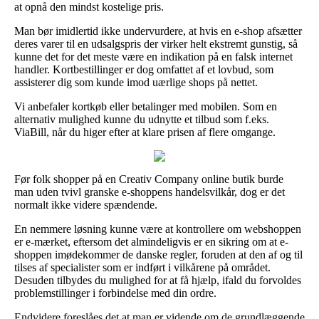
at opnå den mindst kostelige pris.
Man bør imidlertid ikke undervurdere, at hvis en e-shop afsætter
deres varer til en udsalgspris der virker helt ekstremt gunstig, så
kunne det for det meste være en indikation på en falsk internet
handler. Kortbestillinger er dog omfattet af et lovbud, som
assisterer dig som kunde imod uærlige shops på nettet.
Vi anbefaler kortkøb eller betalinger med mobilen. Som en
alternativ mulighed kunne du udnytte et tilbud som f.eks.
ViaBill, når du higer efter at klare prisen af flere omgange.
Før folk shopper på en Creativ Company online butik burde
man uden tvivl granske e-shoppens handelsvilkår, dog er det
normalt ikke videre spændende.
En nemmere løsning kunne være at kontrollere om webshoppen
er e-mærket, eftersom det almindeligvis er en sikring om at e-
shoppen imødekommer de danske regler, foruden at den af og til
tilses af specialister som er indført i vilkårene på området.
Desuden tilbydes du mulighed for at få hjælp, ifald du forvoldes
problemstillinger i forbindelse med din ordre.
Endvidere foreslåes det at man er vidende om de grundlæggende