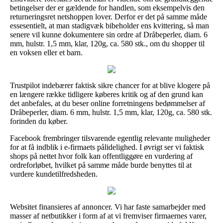
betingelser der er gældende for handlen, som eksempelvis den
returneringsret netshoppen lover. Derfor er det på samme måde
essesentielt, at man stadigvæk bibeholder ens kvittering, så man
senere vil kunne dokumentere sin ordre af Dråbeperler, diam. 6
mm, hulstr. 1,5 mm, klar, 120g, ca. 580 stk., om du shopper til
en voksen eller et barn.
Trustpilot indebærer faktisk sikre chancer for at blive klogere på
en længere række tidligere køberes kritik og af den grund kan
det anbefales, at du beser online forretningens bedømmelser af
Dråbeperler, diam. 6 mm, hulstr. 1,5 mm, klar, 120g, ca. 580 stk.
forinden du køber.
Facebook frembringer tilsvarende egentlig relevante muligheder
for at få indblik i e-firmaets pålidelighed. I øvrigt ser vi faktisk
shops på nettet hvor folk kan offentliggøre en vurdering af
ordreforløbet, hvilket på samme måde burde benyttes til at
vurdere kundetilfredsheden.
Websitet finansieres af annoncer. Vi har faste samarbejder med
masser af netbutikker i form af at vi fremviser firmaernes varer,