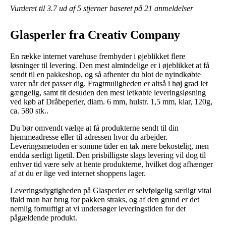
Vurderet til
3.7
ud af 5 stjerner baseret på
21
anmeldelser
Glasperler fra Creativ Company
En række internet varehuse frembyder i øjeblikket flere
løsninger til levering. Den mest almindelige er i øjeblikket at få
sendt til en pakkeshop, og så afhenter du blot de nyindkøbte
varer når det passer dig. Fragtmuligheden er altså i høj grad let
gængelig, samt tit desuden den mest letkøbte leveringsløsning
ved køb af Dråbeperler, diam. 6 mm, hulstr. 1,5 mm, klar, 120g,
ca. 580 stk..
Du bør omvendt vælge at få produkterne sendt til din
hjemmeadresse eller til adressen hvor du arbejder.
Leveringsmetoden er somme tider en tak mere bekostelig, men
endda særligt ligetil. Den prisbilligste slags levering vil dog til
enhver tid være selv at hente produkterne, hvilket dog afhænger
af at du er lige ved internet shoppens lager.
Leveringsdygtigheden på Glasperler er selvfølgelig særligt vital
ifald man har brug for pakken straks, og af den grund er det
nemlig fornuftigt at vi undersøger leveringstiden for det
pågældende produkt.