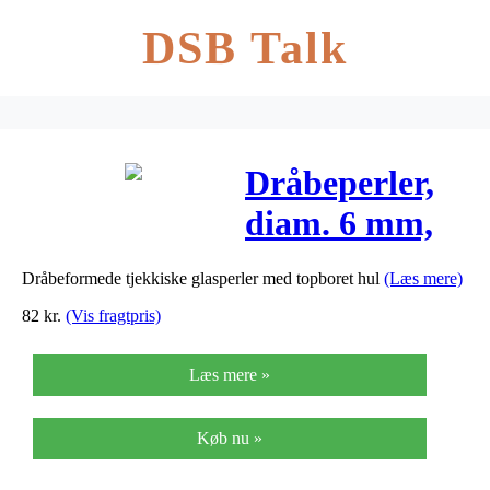
DSB Talk
Dråbeperler,
diam. 6 mm,
hulstr. 1,5
Dråbeformede tjekkiske glasperler med topboret hul
(Læs mere)
mm, klar,
82
kr.
(Vis fragtpris)
120g, ca. 580
Læs mere »
stk.
Køb nu »