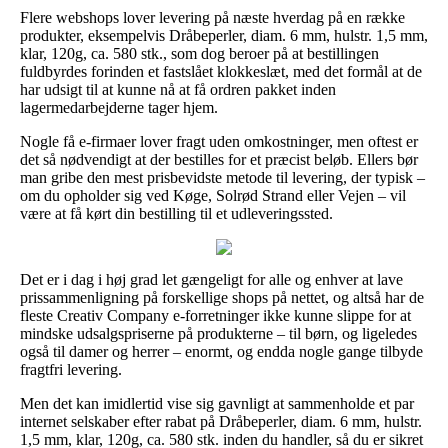
Flere webshops lover levering på næste hverdag på en række
produkter, eksempelvis Dråbeperler, diam. 6 mm, hulstr. 1,5 mm,
klar, 120g, ca. 580 stk., som dog beroer på at bestillingen
fuldbyrdes forinden et fastslået klokkeslæt, med det formål at de
har udsigt til at kunne nå at få ordren pakket inden
lagermedarbejderne tager hjem.
Nogle få e-firmaer lover fragt uden omkostninger, men oftest er
det så nødvendigt at der bestilles for et præcist beløb. Ellers bør
man gribe den mest prisbevidste metode til levering, der typisk –
om du opholder sig ved Køge, Solrød Strand eller Vejen – vil
være at få kørt din bestilling til et udleveringssted.
Det er i dag i høj grad let gængeligt for alle og enhver at lave
prissammenligning på forskellige shops på nettet, og altså har de
fleste Creativ Company e-forretninger ikke kunne slippe for at
mindske udsalgspriserne på produkterne – til børn, og ligeledes
også til damer og herrer – enormt, og endda nogle gange tilbyde
fragtfri levering.
Men det kan imidlertid vise sig gavnligt at sammenholde et par
internet selskaber efter rabat på Dråbeperler, diam. 6 mm, hulstr.
1,5 mm, klar, 120g, ca. 580 stk. inden du handler, så du er sikret