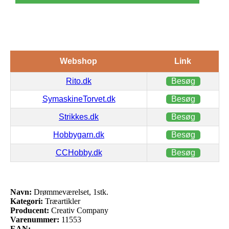
Webshop
Link
Rito.dk
Besøg
SymaskineTorvet.dk
Besøg
Strikkes.dk
Besøg
Hobbygarn.dk
Besøg
CCHobby.dk
Besøg
Navn:
Drømmeværelset, 1stk.
Kategori:
Træartikler
Producent:
Creativ Company
Varenummer:
11553
EAN: