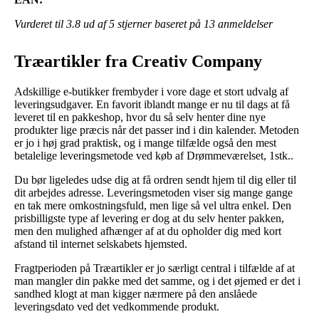
Vurderet til
3.8
ud af 5 stjerner baseret på
13
anmeldelser
Træartikler fra Creativ Company
Adskillige e-butikker frembyder i vore dage et stort udvalg af
leveringsudgaver. En favorit iblandt mange er nu til dags at få
leveret til en pakkeshop, hvor du så selv henter dine nye
produkter lige præcis når det passer ind i din kalender. Metoden
er jo i høj grad praktisk, og i mange tilfælde også den mest
betalelige leveringsmetode ved køb af Drømmeværelset, 1stk..
Du bør ligeledes udse dig at få ordren sendt hjem til dig eller til
dit arbejdes adresse. Leveringsmetoden viser sig mange gange
en tak mere omkostningsfuld, men lige så vel ultra enkel. Den
prisbilligste type af levering er dog at du selv henter pakken,
men den mulighed afhænger af at du opholder dig med kort
afstand til internet selskabets hjemsted.
Fragtperioden på Træartikler er jo særligt central i tilfælde af at
man mangler din pakke med det samme, og i det øjemed er det i
sandhed klogt at man kigger nærmere på den anslåede
leveringsdato ved det vedkommende produkt.