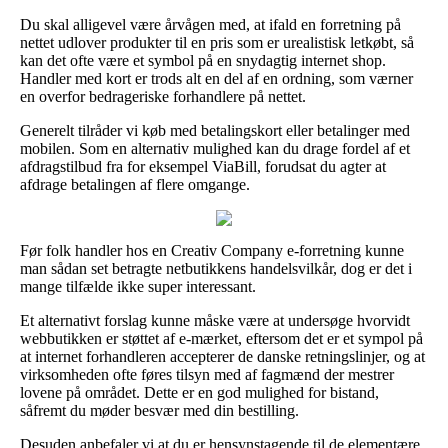
Du skal alligevel være årvågen med, at ifald en forretning på
nettet udlover produkter til en pris som er urealistisk letkøbt, så
kan det ofte være et symbol på en snydagtig internet shop.
Handler med kort er trods alt en del af en ordning, som værner
en overfor bedrageriske forhandlere på nettet.
Generelt tilråder vi køb med betalingskort eller betalinger med
mobilen. Som en alternativ mulighed kan du drage fordel af et
afdragstilbud fra for eksempel ViaBill, forudsat du agter at
afdrage betalingen af flere omgange.
Før folk handler hos en Creativ Company e-forretning kunne
man sådan set betragte netbutikkens handelsvilkår, dog er det i
mange tilfælde ikke super interessant.
Et alternativt forslag kunne måske være at undersøge hvorvidt
webbutikken er støttet af e-mærket, eftersom det er et sympol på
at internet forhandleren accepterer de danske retningslinjer, og at
virksomheden ofte føres tilsyn med af fagmænd der mestrer
lovene på området. Dette er en god mulighed for bistand,
såfremt du møder besvær med din bestilling.
Desuden anbefaler vi at du er hensynstagende til de elementære