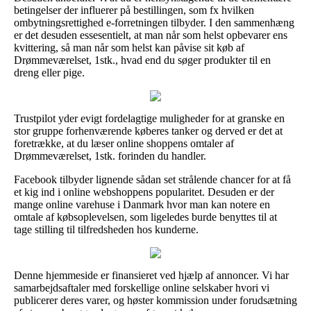
betingelser der influerer på bestillingen, som fx hvilken
ombytningsrettighed e-forretningen tilbyder. I den sammenhæng
er det desuden essesentielt, at man når som helst opbevarer ens
kvittering, så man når som helst kan påvise sit køb af
Drømmeværelset, 1stk., hvad end du søger produkter til en
dreng eller pige.
Trustpilot yder evigt fordelagtige muligheder for at granske en
stor gruppe forhenværende køberes tanker og derved er det at
foretrække, at du læser online shoppens omtaler af
Drømmeværelset, 1stk. forinden du handler.
Facebook tilbyder lignende sådan set strålende chancer for at få
et kig ind i online webshoppens popularitet. Desuden er der
mange online varehuse i Danmark hvor man kan notere en
omtale af købsoplevelsen, som ligeledes burde benyttes til at
tage stilling til tilfredsheden hos kunderne.
Denne hjemmeside er finansieret ved hjælp af annoncer. Vi har
samarbejdsaftaler med forskellige online selskaber hvori vi
publicerer deres varer, og høster kommission under forudsætning