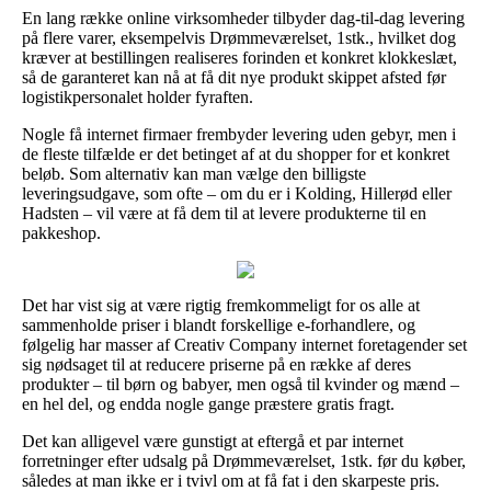
En lang række online virksomheder tilbyder dag-til-dag levering
på flere varer, eksempelvis Drømmeværelset, 1stk., hvilket dog
kræver at bestillingen realiseres forinden et konkret klokkeslæt,
så de garanteret kan nå at få dit nye produkt skippet afsted før
logistikpersonalet holder fyraften.
Nogle få internet firmaer frembyder levering uden gebyr, men i
de fleste tilfælde er det betinget af at du shopper for et konkret
beløb. Som alternativ kan man vælge den billigste
leveringsudgave, som ofte – om du er i Kolding, Hillerød eller
Hadsten – vil være at få dem til at levere produkterne til en
pakkeshop.
Det har vist sig at være rigtig fremkommeligt for os alle at
sammenholde priser i blandt forskellige e-forhandlere, og
følgelig har masser af Creativ Company internet foretagender set
sig nødsaget til at reducere priserne på en række af deres
produkter – til børn og babyer, men også til kvinder og mænd –
en hel del, og endda nogle gange præstere gratis fragt.
Det kan alligevel være gunstigt at eftergå et par internet
forretninger efter udsalg på Drømmeværelset, 1stk. før du køber,
således at man ikke er i tvivl om at få fat i den skarpeste pris.