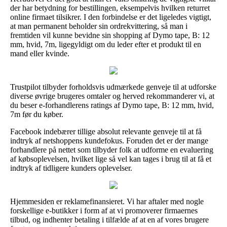
der har betydning for bestillingen, eksempelvis hvilken returret
online firmaet tilsikrer. I den forbindelse er det ligeledes vigtigt,
at man permanent beholder sin ordrekvittering, så man i
fremtiden vil kunne bevidne sin shopping af Dymo tape, B: 12
mm, hvid, 7m, ligegyldigt om du leder efter et produkt til en
mand eller kvinde.
Trustpilot tilbyder forholdsvis udmærkede genveje til at udforske
diverse øvrige brugeres omtaler og herved rekommanderer vi, at
du beser e-forhandlerens ratings af Dymo tape, B: 12 mm, hvid,
7m før du køber.
Facebook indebærer tillige absolut relevante genveje til at få
indtryk af netshoppens kundefokus. Foruden det er der mange
forhandlere på nettet som tilbyder folk at udforme en evaluering
af købsoplevelsen, hvilket lige så vel kan tages i brug til at få et
indtryk af tidligere kunders oplevelser.
Hjemmesiden er reklamefinansieret. Vi har aftaler med nogle
forskellige e-butikker i form af at vi promoverer firmaernes
tilbud, og indhenter betaling i tilfælde af at en af vores brugere