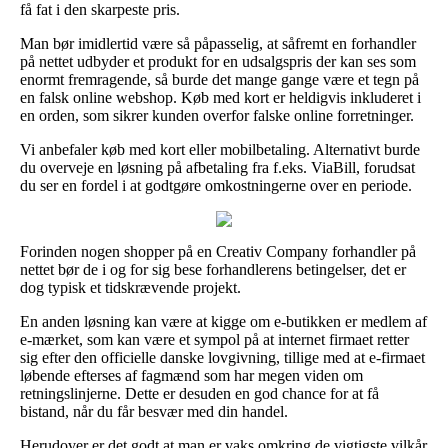
få fat i den skarpeste pris.
Man bør imidlertid være så påpasselig, at såfremt en forhandler
på nettet udbyder et produkt for en udsalgspris der kan ses som
enormt fremragende, så burde det mange gange være et tegn på
en falsk online webshop. Køb med kort er heldigvis inkluderet i
en orden, som sikrer kunden overfor falske online forretninger.
Vi anbefaler køb med kort eller mobilbetaling. Alternativt burde
du overveje en løsning på afbetaling fra f.eks. ViaBill, forudsat
du ser en fordel i at godtgøre omkostningerne over en periode.
Forinden nogen shopper på en Creativ Company forhandler på
nettet bør de i og for sig bese forhandlerens betingelser, det er
dog typisk et tidskrævende projekt.
En anden løsning kan være at kigge om e-butikken er medlem af
e-mærket, som kan være et sympol på at internet firmaet retter
sig efter den officielle danske lovgivning, tillige med at e-firmaet
løbende efterses af fagmænd som har megen viden om
retningslinjerne. Dette er desuden en god chance for at få
bistand, når du får besvær med din handel.
Herudover er det godt at man er vaks omkring de vigtigste vilkår