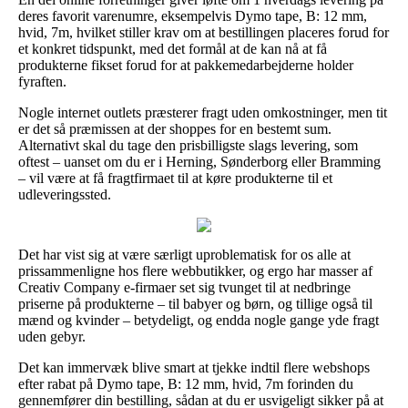
deres favorit varenumre, eksempelvis Dymo tape, B: 12 mm,
hvid, 7m, hvilket stiller krav om at bestillingen placeres forud for
et konkret tidspunkt, med det formål at de kan nå at få
produkterne fikset forud for at pakkemedarbejderne holder
fyraften.
Nogle internet outlets præsterer fragt uden omkostninger, men tit
er det så præmissen at der shoppes for en bestemt sum.
Alternativt skal du tage den prisbilligste slags levering, som
oftest – uanset om du er i Herning, Sønderborg eller Bramming
– vil være at få fragtfirmaet til at køre produkterne til et
udleveringssted.
Det har vist sig at være særligt uproblematisk for os alle at
prissammenligne hos flere webbutikker, og ergo har masser af
Creativ Company e-firmaer set sig tvunget til at nedbringe
priserne på produkterne – til babyer og børn, og tillige også til
mænd og kvinder – betydeligt, og endda nogle gange yde fragt
uden gebyr.
Det kan immervæk blive smart at tjekke indtil flere webshops
efter rabat på Dymo tape, B: 12 mm, hvid, 7m forinden du
gennemfører din bestilling, sådan at du er usvigeligt sikker på at