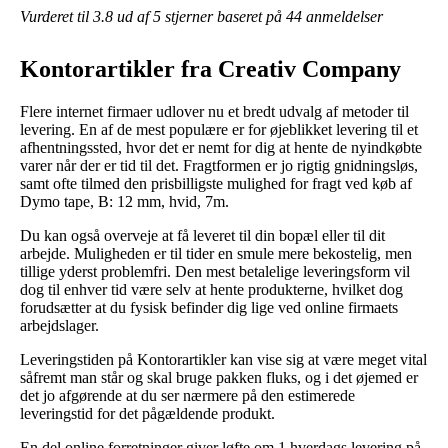
Vurderet til
3.8
ud af 5 stjerner baseret på
44
anmeldelser
Kontorartikler fra Creativ Company
Flere internet firmaer udlover nu et bredt udvalg af metoder til
levering. En af de mest populære er for øjeblikket levering til et
afhentningssted, hvor det er nemt for dig at hente de nyindkøbte
varer når der er tid til det. Fragtformen er jo rigtig gnidningsløs,
samt ofte tilmed den prisbilligste mulighed for fragt ved køb af
Dymo tape, B: 12 mm, hvid, 7m.
Du kan også overveje at få leveret til din bopæl eller til dit
arbejde. Muligheden er til tider en smule mere bekostelig, men
tillige yderst problemfri. Den mest betalelige leveringsform vil
dog til enhver tid være selv at hente produkterne, hvilket dog
forudsætter at du fysisk befinder dig lige ved online firmaets
arbejdslager.
Leveringstiden på Kontorartikler kan vise sig at være meget vital
såfremt man står og skal bruge pakken fluks, og i det øjemed er
det jo afgørende at du ser nærmere på den estimerede
leveringstid for det pågældende produkt.
En del online forretninger giver løfte om 1 hverdags levering på