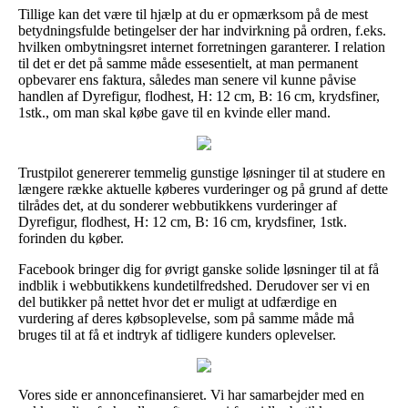
Tillige kan det være til hjælp at du er opmærksom på de mest
betydningsfulde betingelser der har indvirkning på ordren, f.eks.
hvilken ombytningsret internet forretningen garanterer. I relation
til det er det på samme måde essesentielt, at man permanent
opbevarer ens faktura, således man senere vil kunne påvise
handlen af Dyrefigur, flodhest, H: 12 cm, B: 16 cm, krydsfiner,
1stk., om man skal købe gave til en kvinde eller mand.
Trustpilot genererer temmelig gunstige løsninger til at studere en
længere række aktuelle køberes vurderinger og på grund af dette
tilrådes det, at du sonderer webbutikkens vurderinger af
Dyrefigur, flodhest, H: 12 cm, B: 16 cm, krydsfiner, 1stk.
forinden du køber.
Facebook bringer dig for øvrigt ganske solide løsninger til at få
indblik i webbutikkens kundetilfredshed. Derudover ser vi en
del butikker på nettet hvor det er muligt at udfærdige en
vurdering af deres købsoplevelse, som på samme måde må
bruges til at få et indtryk af tidligere kunders oplevelser.
Vores side er annoncefinansieret. Vi har samarbejder med en