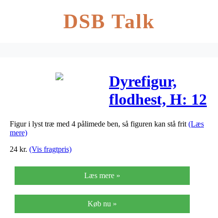
DSB Talk
Dyrefigur,
flodhest, H: 12
cm, B: 16 cm,
Figur i lyst træ med 4 pålimede ben, så figuren kan stå frit
(Læs
krydsfiner,
mere)
1stk.
24
kr.
(Vis fragtpris)
Læs mere »
Køb nu »