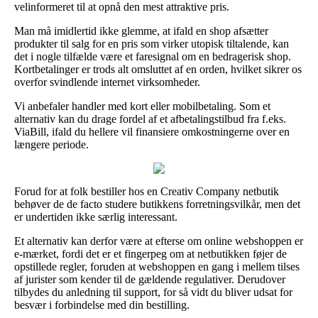
velinformeret til at opnå den mest attraktive pris.
Man må imidlertid ikke glemme, at ifald en shop afsætter
produkter til salg for en pris som virker utopisk tiltalende, kan
det i nogle tilfælde være et faresignal om en bedragerisk shop.
Kortbetalinger er trods alt omsluttet af en orden, hvilket sikrer os
overfor svindlende internet virksomheder.
Vi anbefaler handler med kort eller mobilbetaling. Som et
alternativ kan du drage fordel af et afbetalingstilbud fra f.eks.
ViaBill, ifald du hellere vil finansiere omkostningerne over en
længere periode.
Forud for at folk bestiller hos en Creativ Company netbutik
behøver de de facto studere butikkens forretningsvilkår, men det
er undertiden ikke særlig interessant.
Et alternativ kan derfor være at efterse om online webshoppen er
e-mærket, fordi det er et fingerpeg om at netbutikken føjer de
opstillede regler, foruden at webshoppen en gang i mellem tilses
af jurister som kender til de gældende regulativer. Derudover
tilbydes du anledning til support, for så vidt du bliver udsat for
besvær i forbindelse med din bestilling.