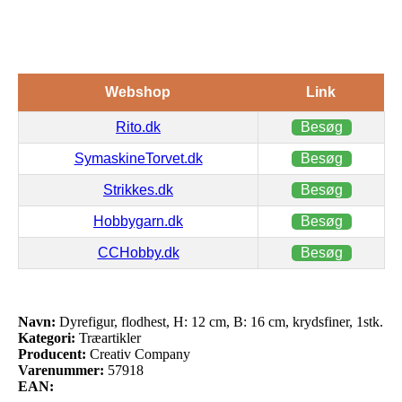
Webshop
Link
Rito.dk
Besøg
SymaskineTorvet.dk
Besøg
Strikkes.dk
Besøg
Hobbygarn.dk
Besøg
CCHobby.dk
Besøg
Navn:
Dyrefigur, flodhest, H: 12 cm, B: 16 cm, krydsfiner, 1stk.
Kategori:
Træartikler
Producent:
Creativ Company
Varenummer:
57918
EAN: