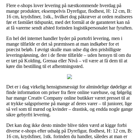
Flere e-shops lover levering på næstkommende hverdag på
mange produkter, eksempelvis Dyrefigur, flodhest, H: 12 cm, B:
16 cm, krydsfiner, 1stk., hvilket dog påkræver at orden realiseres
før et fastslået tidspunkt, med det formål at de garanteret kan nå
at få varerne sendt afsted forinden logistikpersonalet har fyraften.
En hel del internet handler byder på portofri levering, men i
mange tilfælde er det så præmissen at man indkøber for et
præcist beløb. I øvrigt skulle man udse dig den prisbilligste
leveringsløsning, der i de fleste tilfælde – uden hensyn til om du
er tæt på Kolding, Grenaa eller Nivå – vil være at få dem til at
køre din bestilling til et afhentningssted.
Det er i dag virkelig hensigtsmæssigt for almindelige dødelige at
finde information om priser fra flere online varehuse, og følgelig
har mange Creativ Company online butikker været presset til at
at trykke salgspriserne på mange af deres varer – til juniorer, lige
så vel som til mænd og kvinder – drastisk, og endda nogle gange
sikre gebyrfri levering.
Det kan dog ikke desto mindre blive tiden værd at kigge forbi
diverse e-shops efter udsalg på Dyrefigur, flodhest, H: 12 cm, B:
16 cm, krydsfiner, 1stk. forinden du handler, således at man er