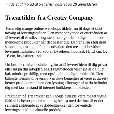
Vurderet til
4.6
ud af 5 stjerner baseret på
28
anmeldelser
Træartikler fra Creativ Company
Temmelig mange online webshops tildeler nu til dags et stort
udvalg af leveringsmåder. Den mest benyttede er efterhånden at
få leveret til et udleveringssted, som gør det muligt at hente de
nyindkøbte produkter når det passer dig. Den er altså i høj grad
simpel, og i mange tilfælde endvidere den mest prisbevidste
leveringsmulighed ved køb af Dyrefigur, flodhest, H: 12 cm, B:
16 cm, krydsfiner, 1stk..
Du bør alternativt beslutte dig for at få leveret hjem til dig privat
eller ud på din arbejdsplads. Fragtmetoden viser sig af og til et
hak mindre prisbillig, men også ualmindeligt problemfri. Den
billigste løsning til levering kan ikke benægtes at være at du selv
henter produkterne, men den løsning afhænger af at du befinder
dig med kort afstand til internet butikkens tilholdssted.
Fragttiden på Træartikler kan i nogle tilfælde være meget vigtig
ifald vi behøver produktet nu og her, så med det formål er det
selvsagt afgørende at vi dobbelttjekker den forventede
leveringstid på det aktuelle produkt.