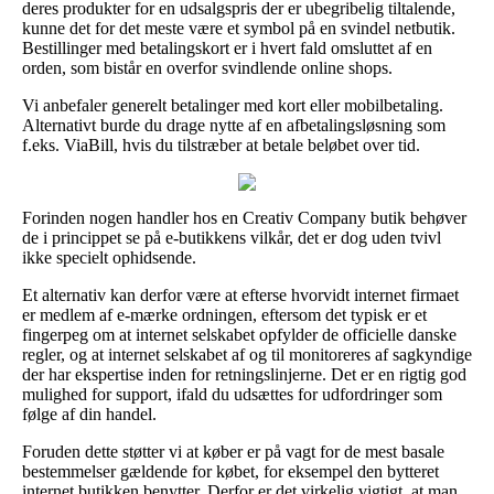
deres produkter for en udsalgspris der er ubegribelig tiltalende,
kunne det for det meste være et symbol på en svindel netbutik.
Bestillinger med betalingskort er i hvert fald omsluttet af en
orden, som bistår en overfor svindlende online shops.
Vi anbefaler generelt betalinger med kort eller mobilbetaling.
Alternativt burde du drage nytte af en afbetalingsløsning som
f.eks. ViaBill, hvis du tilstræber at betale beløbet over tid.
Forinden nogen handler hos en Creativ Company butik behøver
de i princippet se på e-butikkens vilkår, det er dog uden tvivl
ikke specielt ophidsende.
Et alternativ kan derfor være at efterse hvorvidt internet firmaet
er medlem af e-mærke ordningen, eftersom det typisk er et
fingerpeg om at internet selskabet opfylder de officielle danske
regler, og at internet selskabet af og til monitoreres af sagkyndige
der har ekspertise inden for retningslinjerne. Det er en rigtig god
mulighed for support, ifald du udsættes for udfordringer som
følge af din handel.
Foruden dette støtter vi at køber er på vagt for de mest basale
bestemmelser gældende for købet, for eksempel den bytteret
internet butikken benytter. Derfor er det virkelig vigtigt, at man