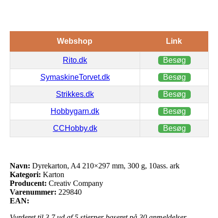
Webshop
Link
Rito.dk
Besøg
SymaskineTorvet.dk
Besøg
Strikkes.dk
Besøg
Hobbygarn.dk
Besøg
CCHobby.dk
Besøg
Navn:
Dyrekarton, A4 210×297 mm, 300 g, 10ass. ark
Kategori:
Karton
Producent:
Creativ Company
Varenummer:
229840
EAN:
Vurderet til
3.7
ud af 5 stjerner baseret på
30
anmeldelser