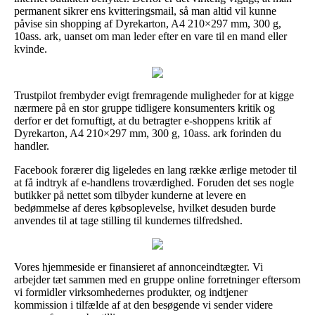
permanent sikrer ens kvitteringsmail, så man altid vil kunne
påvise sin shopping af Dyrekarton, A4 210×297 mm, 300 g,
10ass. ark, uanset om man leder efter en vare til en mand eller
kvinde.
Trustpilot frembyder evigt fremragende muligheder for at kigge
nærmere på en stor gruppe tidligere konsumenters kritik og
derfor er det fornuftigt, at du betragter e-shoppens kritik af
Dyrekarton, A4 210×297 mm, 300 g, 10ass. ark forinden du
handler.
Facebook forærer dig ligeledes en lang række ærlige metoder til
at få indtryk af e-handlens troværdighed. Foruden det ses nogle
butikker på nettet som tilbyder kunderne at levere en
bedømmelse af deres købsoplevelse, hvilket desuden burde
anvendes til at tage stilling til kundernes tilfredshed.
Vores hjemmeside er finansieret af annonceindtægter. Vi
arbejder tæt sammen med en gruppe online forretninger eftersom
vi formidler virksomhedernes produkter, og indtjener
kommission i tilfælde af at den besøgende vi sender videre