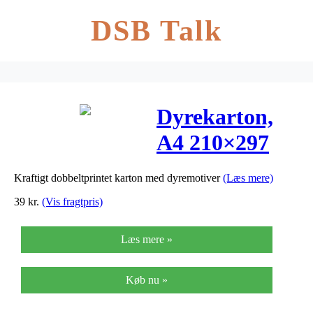
DSB Talk
Dyrekarton,
A4 210×297
mm, 300 g,
Kraftigt dobbeltprintet karton med dyremotiver
(Læs mere)
10ass. ark
39
kr.
(Vis fragtpris)
Læs mere »
Køb nu »