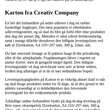
Karton fra Creativ Company
En hel del forhandlere på nettet udlover i dag en række
forskellige fragttyper. Det mest populære er efterhånden
udleveringssteder, og så skal du blot gå forbi efter dine produkter
den dag der passer dig. Metoden er altså yderst fremkommelig,
samt i mange tilfælde derudover den billigste leveringsform ved
køb af Dyrekarton, A4 210×297 mm, 300 g, 10ass. ark.
Du bør omvendt forsøge at få pakken bragt til din privatbolig
eller til din arbejdsplads. Fragtløsningen bliver i regelen en
anelse dyrere, men til gengæld meget ligetil. Den billigste
leveringsmåde vil dog utvivlsomt være selv at hente ordren,
hvilket dog afhænger af at du er nær netbutikkens bopæl.
Leveringsdygtigheden på Karton er jo virkelig aktuel ifald vi står
og skal bruge produktet inden for få dage, så af den grund er det
aldeles væsentligt at vi dobbelttjekker den forventede
leveringstid for det vedkommende produkt.
Adskillige online forhandlere byder på dag-til-dag levering på
flere varer, eksempelvis Dyrekarton, A4 210×297 mm, 300 g,
10ass. ark, men vær på vagt da det er regnet ud fra at handlen