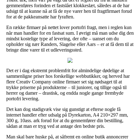
gemmenføres forinden et fastslået klokkeslæt, således at de har
udsigt til at kunne nå at få de nye varer hen til fragtfirmaet forud
for at de pakkeansatte har fyraften.
En række firmaer på nettet lover portofri fragt, men i reglen kun
når man handler for en fastsat sum. I øvrigt må man udse dig den
mindst kostelige type af levering, der ofte – uanset om du
opholder sig nær Randers, Slagelse eller Aars – er at få dem til at
bringe dine varer til et udleveringssted.
Det er i dag ekstremt problemfrit for almindelige dødelige at
sammenligne priser hos forskellige webbutikker, og herved har
flere Creativ Company online firmaer set sig nødsaget til at
trykke priserne på produkterne – til juniorer, og tillige også til
herrer og damer – drastisk, og endda nogle gange frembyde
portofri levering.
Det kan dog stadigvæk vise sig gunstigt at efterse nogle få
internet handler efter udsalg på Dyrekarton, A4 210×297 mm,
300 g, 10ass. ark forud for at du gennemfører din bestilling,
sådan at man er tryg ved at antage den bedste pris.
Man skal bare huske på, at såfremt en online butik annoncerer