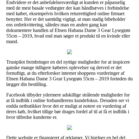
Endvidere er det anbefalelsesværdigt at kunden er påpasselig
med de mest basale vedtægter der kan håndhæves i forbindelse
med købet, eksempelvis hvilken returrettighed online firmaet
benytter. Her er det samtidig vigtigt, at man stadig bibeholder
ens ordrekvittering, således man en anden gang kan
dokumentere handlen af Ebsen Habana Dame 3 Gear Lysegrøn
55cm – 2019, hvad end man søger et produkt til en kvinde eller
mand.
Trustpilot frembringer en del nyttige muligheder for at inspicere
ganske mange tidligere køberes oplevelser og derved er det
fornuftigt, at du efterforsker internet shoppens vurderinger af
Ebsen Habana Dame 3 Gear Lysegrøn 55cm – 2019 forinden du
lægger din bestilling.
Facebook tilbyder ydermere adskillige strålende muligheder for
at få indblik i online forhandlerens kundefokus. Desuden ser vi
endda netbutikker hvor det er muligt at notere en vurdering af
deres køb, hvilket tillige bør drages fordel af til at få et indblik i
hvor tilfredse kunderne er.
Dette website er finansieret af reklamer. Vi hjælper en hel del