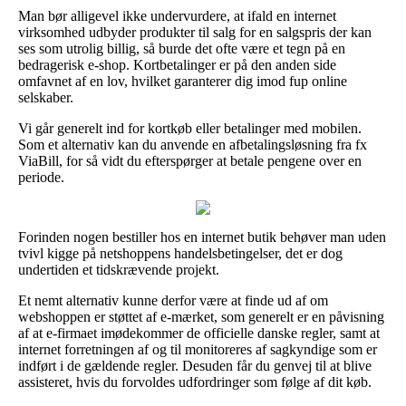
Man bør alligevel ikke undervurdere, at ifald en internet
virksomhed udbyder produkter til salg for en salgspris der kan
ses som utrolig billig, så burde det ofte være et tegn på en
bedragerisk e-shop. Kortbetalinger er på den anden side
omfavnet af en lov, hvilket garanterer dig imod fup online
selskaber.
Vi går generelt ind for kortkøb eller betalinger med mobilen.
Som et alternativ kan du anvende en afbetalingsløsning fra fx
ViaBill, for så vidt du efterspørger at betale pengene over en
periode.
Forinden nogen bestiller hos en internet butik behøver man uden
tvivl kigge på netshoppens handelsbetingelser, det er dog
undertiden et tidskrævende projekt.
Et nemt alternativ kunne derfor være at finde ud af om
webshoppen er støttet af e-mærket, som generelt er en påvisning
af at e-firmaet imødekommer de officielle danske regler, samt at
internet forretningen af og til monitoreres af sagkyndige som er
indført i de gældende regler. Desuden får du genvej til at blive
assisteret, hvis du forvoldes udfordringer som følge af dit køb.