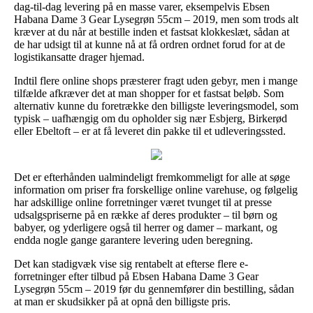
dag-til-dag levering på en masse varer, eksempelvis Ebsen
Habana Dame 3 Gear Lysegrøn 55cm – 2019, men som trods alt
kræver at du når at bestille inden et fastsat klokkeslæt, sådan at
de har udsigt til at kunne nå at få ordren ordnet forud for at de
logistikansatte drager hjemad.
Indtil flere online shops præsterer fragt uden gebyr, men i mange
tilfælde afkræver det at man shopper for et fastsat beløb. Som
alternativ kunne du foretrække den billigste leveringsmodel, som
typisk – uafhængig om du opholder sig nær Esbjerg, Birkerød
eller Ebeltoft – er at få leveret din pakke til et udleveringssted.
Det er efterhånden ualmindeligt fremkommeligt for alle at søge
information om priser fra forskellige online varehuse, og følgelig
har adskillige online forretninger været tvunget til at presse
udsalgspriserne på en række af deres produkter – til børn og
babyer, og yderligere også til herrer og damer – markant, og
endda nogle gange garantere levering uden beregning.
Det kan stadigvæk vise sig rentabelt at efterse flere e-
forretninger efter tilbud på Ebsen Habana Dame 3 Gear
Lysegrøn 55cm – 2019 før du gennemfører din bestilling, sådan
at man er skudsikker på at opnå den billigste pris.