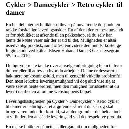
Cykler > Damecykler > Retro cykler til
damer
En hel del internet butikker udlover på nuværende tidspunkt en
række forskellige leveringsmåder. En af dem der er mest anvendt
er for øjeblikket at afsende til en pakkeshop, så du selv kan
hente de købte varer når der er tid til det. Muligheden er altså
usædvanlig praktisk, samt oftest endvidere den mindst kostelige
fragtmetode ved køb af Ebsen Habana Dame 3 Gear Lysegrøn
55cm – 2019.
Du bør ydermere tænke over at vælge udbringning hjem til hvor
du bor eller til adressen hvor du arbejder. Denne er desværre et
hak mere omkostningsfuld, men til gengæld virkelig problemfri.
Den mest letkøbte leveringsmulighed vil dog altid vise sig at
være selv at hente ordren, men den mulighed forudsætter at du
lever i nærheden af online webshoppens bopæl.
Leveringshastigheden på Cykler > Damecykler > Retro cykler
til damer er naturligvis ret afgørende såfremt du står og skal
bruge varen inden for kort tid, så af den grund er det helt aktuelt
at vi finder den anslåede leveringstid ved det respektive produkt.
En masse butikker på nettet stiller garanti om muligheden for