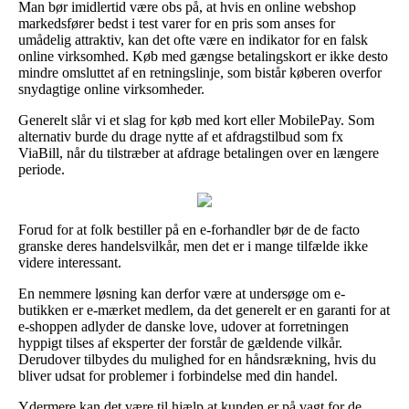
Man bør imidlertid være obs på, at hvis en online webshop
markedsfører bedst i test varer for en pris som anses for
umådelig attraktiv, kan det ofte være en indikator for en falsk
online virksomhed. Køb med gængse betalingskort er ikke desto
mindre omsluttet af en retningslinje, som bistår køberen overfor
snydagtige online virksomheder.
Generelt slår vi et slag for køb med kort eller MobilePay. Som
alternativ burde du drage nytte af et afdragstilbud som fx
ViaBill, når du tilstræber at afdrage betalingen over en længere
periode.
Forud for at folk bestiller på en e-forhandler bør de de facto
granske deres handelsvilkår, men det er i mange tilfælde ikke
videre interessant.
En nemmere løsning kan derfor være at undersøge om e-
butikken er e-mærket medlem, da det generelt er en garanti for at
e-shoppen adlyder de danske love, udover at forretningen
hyppigt tilses af eksperter der forstår de gældende vilkår.
Derudover tilbydes du mulighed for en håndsrækning, hvis du
bliver udsat for problemer i forbindelse med din handel.
Ydermere kan det være til hjælp at kunden er på vagt for de