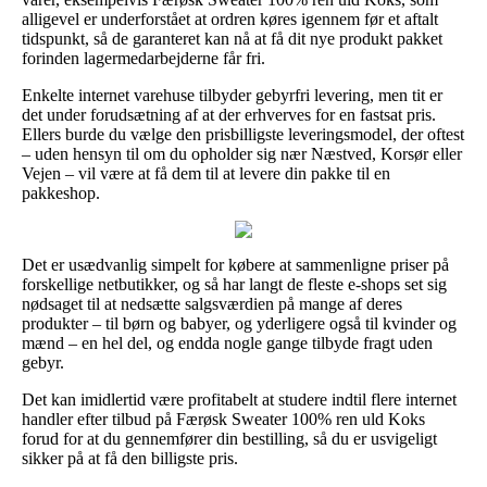
alligevel er underforstået at ordren køres igennem før et aftalt
tidspunkt, så de garanteret kan nå at få dit nye produkt pakket
forinden lagermedarbejderne får fri.
Enkelte internet varehuse tilbyder gebyrfri levering, men tit er
det under forudsætning af at der erhverves for en fastsat pris.
Ellers burde du vælge den prisbilligste leveringsmodel, der oftest
– uden hensyn til om du opholder sig nær Næstved, Korsør eller
Vejen – vil være at få dem til at levere din pakke til en
pakkeshop.
Det er usædvanlig simpelt for købere at sammenligne priser på
forskellige netbutikker, og så har langt de fleste e-shops set sig
nødsaget til at nedsætte salgsværdien på mange af deres
produkter – til børn og babyer, og yderligere også til kvinder og
mænd – en hel del, og endda nogle gange tilbyde fragt uden
gebyr.
Det kan imidlertid være profitabelt at studere indtil flere internet
handler efter tilbud på Færøsk Sweater 100% ren uld Koks
forud for at du gennemfører din bestilling, så du er usvigeligt
sikker på at få den billigste pris.