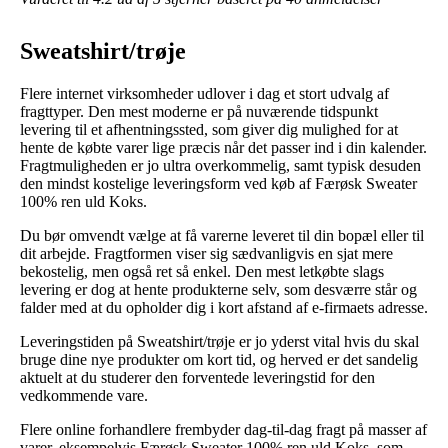
Sweatshirt/trøje
Flere internet virksomheder udlover i dag et stort udvalg af
fragttyper. Den mest moderne er på nuværende tidspunkt
levering til et afhentningssted, som giver dig mulighed for at
hente de købte varer lige præcis når det passer ind i din kalender.
Fragtmuligheden er jo ultra overkommelig, samt typisk desuden
den mindst kostelige leveringsform ved køb af Færøsk Sweater
100% ren uld Koks.
Du bør omvendt vælge at få varerne leveret til din bopæl eller til
dit arbejde. Fragtformen viser sig sædvanligvis en sjat mere
bekostelig, men også ret så enkel. Den mest letkøbte slags
levering er dog at hente produkterne selv, som desværre står og
falder med at du opholder dig i kort afstand af e-firmaets adresse.
Leveringstiden på Sweatshirt/trøje er jo yderst vital hvis du skal
bruge dine nye produkter om kort tid, og herved er det sandelig
aktuelt at du studerer den forventede leveringstid for den
vedkommende vare.
Flere online forhandlere frembyder dag-til-dag fragt på masser af
varer, eksempelvis Færøsk Sweater 100% ren uld Koks, som