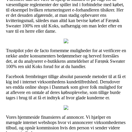
væsentligste reglementer der spiller ind i forbindelse med købet,
til eksempel hvilken returneringsret e-forhandleren tilsikrer. Her
er det desuden afgørende, at man stadig opbevarer ens
kvitteringsmail, således man altid kan bevise købet af Færøsk
Sweater 100% ren uld Koks, uafhængig om man leder efter en
vare til en herre eller dame.
Trustpilot yder de facto fornemme muligheder for at verificere en
række andre konsumenters bedømmelser og herved foreslåes
det, at du analyserer e-butikkens anmeldelser af Færøsk Sweater
100% ren uld Koks forud for at du handler.
Facebook frembringer tillige absolut passende metoder til at få et
kig ind i internet virksomhedens kundetilfredshed. Derudover
ses endda online shops i Danmark som giver folk mulighed for
at aflevere en omtale af deres købsoplevelse, som tillige burde
tages i brug til at få et indtryk af hvor glade kunderne er.
Vores hjemmeside finansieres af annoncer. Vi hjælper en
mængde internet webshops hvor vi annoncerer virksomhedernes
tilbud, og opnår kommission hvis den person vi sender videre