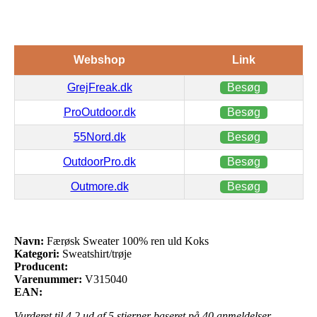
Webshop
Link
GrejFreak.dk
Besøg
ProOutdoor.dk
Besøg
55Nord.dk
Besøg
OutdoorPro.dk
Besøg
Outmore.dk
Besøg
Navn:
Færøsk Sweater 100% ren uld Koks
Kategori:
Sweatshirt/trøje
Producent:
Varenummer:
V315040
EAN:
Vurderet til
4.2
ud af 5 stjerner baseret på
40
anmeldelser