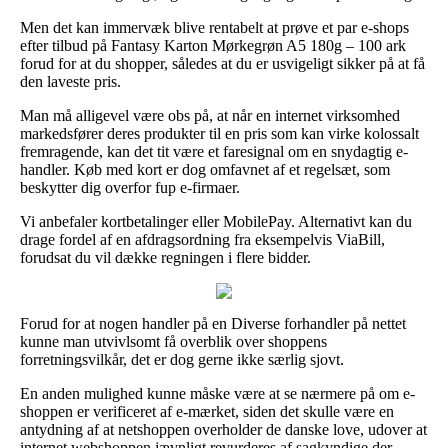
Men det kan immervæk blive rentabelt at prøve et par e-shops
efter tilbud på Fantasy Karton Mørkegrøn A5 180g – 100 ark
forud for at du shopper, således at du er usvigeligt sikker på at få
den laveste pris.
Man må alligevel være obs på, at når en internet virksomhed
markedsfører deres produkter til en pris som kan virke kolossalt
fremragende, kan det tit være et faresignal om en snydagtig e-
handler. Køb med kort er dog omfavnet af et regelsæt, som
beskytter dig overfor fup e-firmaer.
Vi anbefaler kortbetalinger eller MobilePay. Alternativt kan du
drage fordel af en afdragsordning fra eksempelvis ViaBill,
forudsat du vil dække regningen i flere bidder.
Forud for at nogen handler på en Diverse forhandler på nettet
kunne man utvivlsomt få overblik over shoppens
forretningsvilkår, det er dog gerne ikke særlig sjovt.
En anden mulighed kunne måske være at se nærmere på om e-
shoppen er verificeret af e-mærket, siden det skulle være en
antydning af at netshoppen overholder de danske love, udover at
internet webshoppen jævnligt revurderes af sagkyndige der