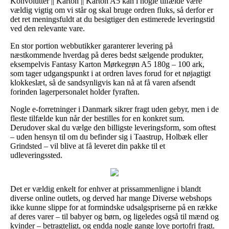
Konvolutter || Karton || Karton A5 kan i nogle tilfælde være
vældig vigtig om vi står og skal bruge ordren fluks, så derfor er
det ret meningsfuldt at du besigtiger den estimerede leveringstid
ved den relevante vare.
En stor portion webbutikker garanterer levering på
næstkommende hverdag på deres bedst sælgende produkter,
eksempelvis Fantasy Karton Mørkegrøn A5 180g – 100 ark,
som tager udgangspunkt i at ordren laves forud for et nøjagtigt
klokkeslæt, så de sandsynligvis kan nå at få varen afsendt
forinden lagerpersonalet holder fyraften.
Nogle e-forretninger i Danmark sikrer fragt uden gebyr, men i de
fleste tilfælde kun når der bestilles for en konkret sum.
Derudover skal du vælge den billigste leveringsform, som oftest
– uden hensyn til om du befinder sig i Taastrup, Holbæk eller
Grindsted – vil blive at få leveret din pakke til et
udleveringssted.
Det er vældig enkelt for enhver at prissammenligne i blandt
diverse online outlets, og derved har mange Diverse webshops
ikke kunne slippe for at formindske udsalgspriserne på en række
af deres varer – til babyer og børn, og ligeledes også til mænd og
kvinder – betragteligt, og endda nogle gange love portofri fragt.