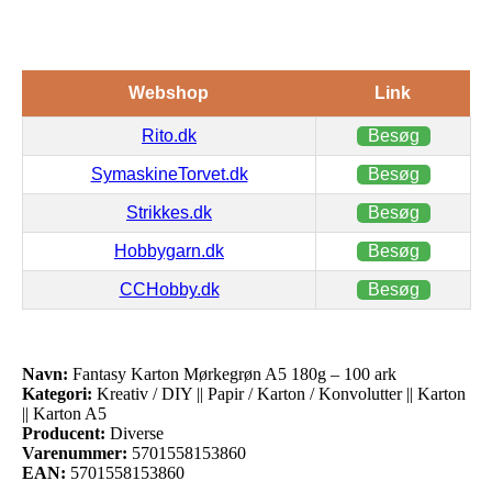
Webshop
Link
Rito.dk
Besøg
SymaskineTorvet.dk
Besøg
Strikkes.dk
Besøg
Hobbygarn.dk
Besøg
CCHobby.dk
Besøg
Navn:
Fantasy Karton Mørkegrøn A5 180g – 100 ark
Kategori:
Kreativ / DIY || Papir / Karton / Konvolutter || Karton
|| Karton A5
Producent:
Diverse
Varenummer:
5701558153860
EAN:
5701558153860