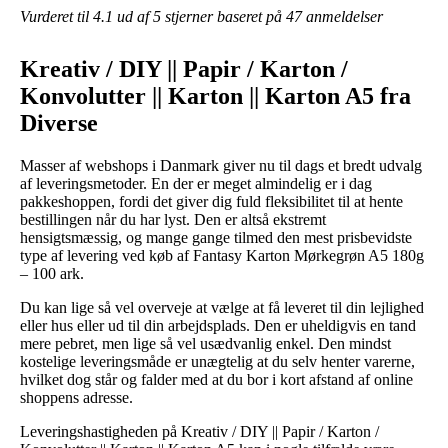
Vurderet til
4.1
ud af 5 stjerner baseret på
47
anmeldelser
Kreativ / DIY || Papir / Karton /
Konvolutter || Karton || Karton A5 fra
Diverse
Masser af webshops i Danmark giver nu til dags et bredt udvalg
af leveringsmetoder. En der er meget almindelig er i dag
pakkeshoppen, fordi det giver dig fuld fleksibilitet til at hente
bestillingen når du har lyst. Den er altså ekstremt
hensigtsmæssig, og mange gange tilmed den mest prisbevidste
type af levering ved køb af Fantasy Karton Mørkegrøn A5 180g
– 100 ark.
Du kan lige så vel overveje at vælge at få leveret til din lejlighed
eller hus eller ud til din arbejdsplads. Den er uheldigvis en tand
mere pebret, men lige så vel usædvanlig enkel. Den mindst
kostelige leveringsmåde er unægtelig at du selv henter varerne,
hvilket dog står og falder med at du bor i kort afstand af online
shoppens adresse.
Leveringshastigheden på Kreativ / DIY || Papir / Karton /