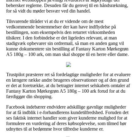
behersker reglerne. Desuden får du genvej til en håndsrækning,
for så vidt du møder besvær ved din handel.
Tilsvarende tilråder vi at du er vidende om de mest
vedkommende bestemmelser der kan have indflydelse på
bestillingen, som eksempelvis den returret virksomheden
tilsikrer. I den forbindelse er det ligeledes relevant, at man
stadigvæk opbevarer sin ordremail, så man en anden gang vil
kunne dokumentere sin bestilling af Fantasy Karton Mørkegrøn
A5 180g – 100 ark, om man skal shoppe til en herre eller dame.
Trustpilot præsterer ret så fordelagtige muligheder for at evaluere
en længere række andre brugeres observationer og af den grund
er det at foretrække, at du betragter internet selskabets omtaler af
Fantasy Karton Mørkegrøn A5 180g – 100 ark forud for at du
færdiggør din shopping.
Facebook indebærer endvidere adskillige gavnlige muligheder
for at få indblik i e-forhandlerens kundetilfredshed. Foruden det
ses faktisk internet handler som giver kunderne mulighed for at
formulere en vurdering af deres købsoplevelse, som tilmed bør
udnyttes til at bedømme hvor tilfredse kunderne er.